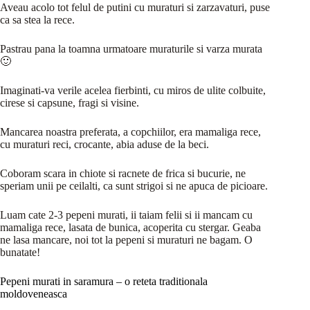
Aveau acolo tot felul de putini cu muraturi si zarzavaturi, puse
ca sa stea la rece.
Pastrau pana la toamna urmatoare muraturile si varza murata
🙂
Imaginati-va verile acelea fierbinti, cu miros de ulite colbuite,
cirese si capsune, fragi si visine.
Mancarea noastra preferata, a copchiilor, era mamaliga rece,
cu muraturi reci, crocante, abia aduse de la beci.
Coboram scara in chiote si racnete de frica si bucurie, ne
speriam unii pe ceilalti, ca sunt strigoi si ne apuca de picioare.
Luam cate 2-3 pepeni murati, ii taiam felii si ii mancam cu
mamaliga rece, lasata de bunica, acoperita cu stergar. Geaba
ne lasa mancare, noi tot la pepeni si muraturi ne bagam. O
bunatate!
Pepeni murati in saramura – o reteta traditionala
moldoveneasca