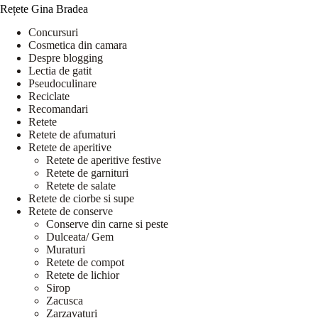
Rețete Gina Bradea
Concursuri
Cosmetica din camara
Despre blogging
Lectia de gatit
Pseudoculinare
Reciclate
Recomandari
Retete
Retete de afumaturi
Retete de aperitive
Retete de aperitive festive
Retete de garnituri
Retete de salate
Retete de ciorbe si supe
Retete de conserve
Conserve din carne si peste
Dulceata/ Gem
Muraturi
Retete de compot
Retete de lichior
Sirop
Zacusca
Zarzavaturi