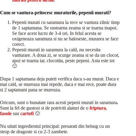
Cum se vantura-pritocesc muraturile, pepenii murati?
Pepenii murati cu saramura la rece se vantura zilnic timp
de 1 saptamana. Se rastoarna zeama si se toarna inapoi.
Se face acest lucru de 3-4 ori. In felul acesta se
oxigeneaza saramura si nu se baloseste, murarea se face
corect.
Pepenii murati in saramura la cald, nu necesita
vanturare. A doua zi, se scurge zeama si se da un clocot,
apoi se toarna iar, clocotita, peste pepeni. Asta este tot
🙂
Dupa 1 saptamana deja puteti verifica daca s-au murat. Daca e
mai cald, se mureaza mai repede, daca e mai rece, poate dura
si 2 saptamani pana se mureaza.
Oricum, sunt o bunatate rara acesti pepeni murati in saramura
.
Sunt la fel de gustosi si de potriviti alaturi de o
friptura
,
fasole
sau
cartofi
🙂
Nu uitati ingredientul principal: presarati din belsug cu un
strop de dragoste si cu 2-3 zambete.