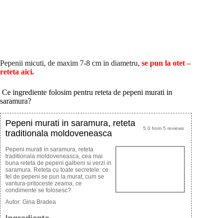
Pepenii micuti, de maxim 7-8 cm in diametru,
se pun la otet –
reteta aici.
Ce ingrediente folosim pentru reteta de pepeni murati in
saramura?
Pepeni murati in saramura, reteta
5.0
from
5
reviews
traditionala moldoveneasca
Pepeni murati in saramura, reteta
traditionala moldoveneasca, cea mai
buna reteta de pepeni galbeni si verzi in
saramura. Reteta cu toate secretele: ce
fel de pepeni se pun la murat, cum se
vantura-pritoceste zeama, ce
condimente se folosesc?
Autor:
Gina Bradea