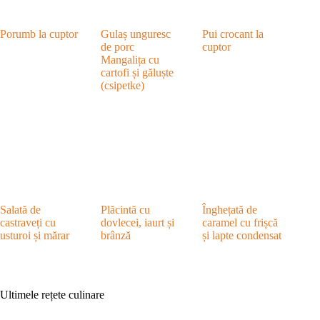
Porumb la cuptor
Gulaș unguresc
Pui crocant la
de porc
cuptor
Mangalița cu
cartofi și găluște
(csipetke)
Salată de
Plăcintă cu
Înghețată de
castraveți cu
dovlecei, iaurt și
caramel cu frișcă
usturoi și mărar
brânză
și lapte condensat
Ultimele rețete culinare