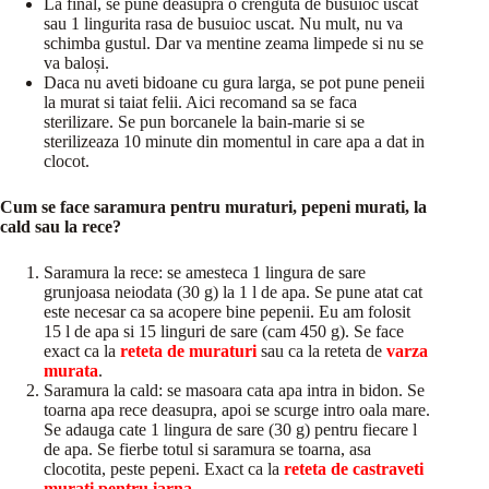
La final, se pune deasupra o crenguta de busuioc uscat
sau 1 lingurita rasa de busuioc uscat. Nu mult, nu va
schimba gustul. Dar va mentine zeama limpede si nu se
va baloși.
Daca nu aveti bidoane cu gura larga, se pot pune peneii
la murat si taiat felii. Aici recomand sa se faca
sterilizare. Se pun borcanele la bain-marie si se
sterilizeaza 10 minute din momentul in care apa a dat in
clocot.
Cum se face saramura pentru muraturi, pepeni murati, la
cald sau la rece?
Saramura la rece: se amesteca 1 lingura de sare
grunjoasa neiodata (30 g) la 1 l de apa. Se pune atat cat
este necesar ca sa acopere bine pepenii. Eu am folosit
15 l de apa si 15 linguri de sare (cam 450 g). Se face
exact ca la
reteta de muraturi
sau ca la reteta de
varza
murata
.
Saramura la cald: se masoara cata apa intra in bidon. Se
toarna apa rece deasupra, apoi se scurge intro oala mare.
Se adauga cate 1 lingura de sare (30 g) pentru fiecare l
de apa. Se fierbe totul si saramura se toarna, asa
clocotita, peste pepeni. Exact ca la
reteta de castraveti
murati pentru iarna.