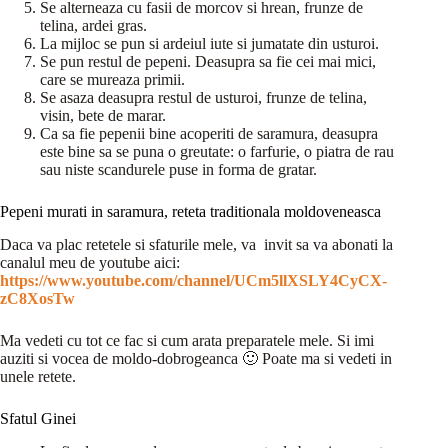
Se alterneaza cu fasii de morcov si hrean, frunze de
telina, ardei gras.
La mijloc se pun si ardeiul iute si jumatate din usturoi.
Se pun restul de pepeni. Deasupra sa fie cei mai mici,
care se mureaza primii.
Se asaza deasupra restul de usturoi, frunze de telina,
visin, bete de marar.
Ca sa fie pepenii bine acoperiti de saramura, deasupra
este bine sa se puna o greutate: o farfurie, o piatra de rau
sau niste scandurele puse in forma de gratar.
Pepeni murati in saramura, reteta traditionala moldoveneasca
Daca va plac retetele si sfaturile mele, va invit sa va abonati la
canalul meu de youtube aici:
https://www.youtube.com/channel/UCm5llXSLY4CyCX-
zC8XosTw
Ma vedeti cu tot ce fac si cum arata preparatele mele. Si imi
auziti si vocea de moldo-dobrogeanca 🙂 Poate ma si vedeti in
unele retete.
Sfatul Ginei