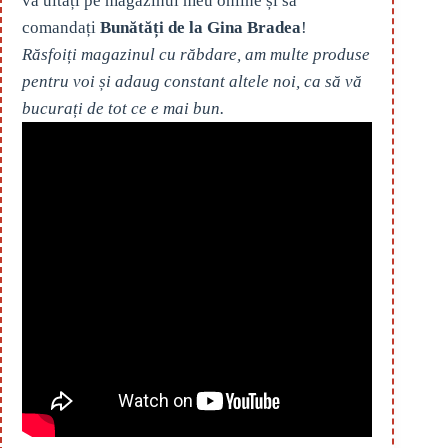
vă uitați pe magazinul meu online și să
comandați
Bunătăți de la Gina Bradea
!
Răsfoiți magazinul cu răbdare, am multe produse
pentru voi și adaug constant altele noi, ca să vă
bucurați de tot ce e mai bun.