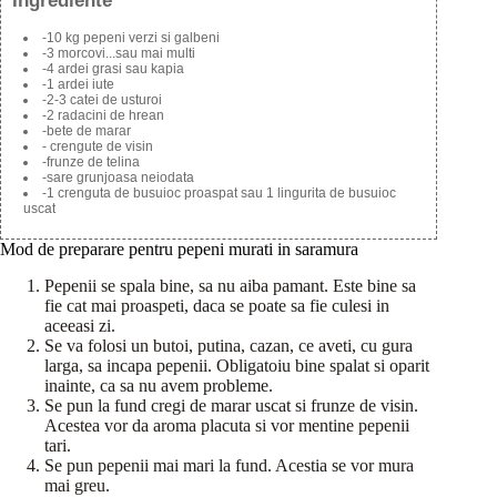
Ingrediente
-10 kg pepeni verzi si galbeni
-3 morcovi...sau mai multi
-4 ardei grasi sau kapia
-1 ardei iute
-2-3 catei de usturoi
-2 radacini de hrean
-bete de marar
- crengute de visin
-frunze de telina
-sare grunjoasa neiodata
-1 crenguta de busuioc proaspat sau 1 lingurita de busuioc
uscat
Mod de preparare pentru pepeni murati in saramura
Pepenii se spala bine, sa nu aiba pamant. Este bine sa
fie cat mai proaspeti, daca se poate sa fie culesi in
aceeasi zi.
Se va folosi un butoi, putina, cazan, ce aveti, cu gura
larga, sa incapa pepenii. Obligatoiu bine spalat si oparit
inainte, ca sa nu avem probleme.
Se pun la fund cregi de marar uscat si frunze de visin.
Acestea vor da aroma placuta si vor mentine pepenii
tari.
Se pun pepenii mai mari la fund. Acestia se vor mura
mai greu.