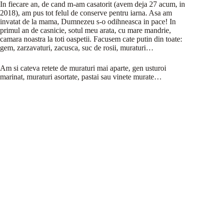
In fiecare an, de cand m-am casatorit (avem deja 27 acum, in
2018), am pus tot felul de conserve pentru iarna. Asa am
invatat de la mama, Dumnezeu s-o odihneasca in pace! In
primul an de casnicie, sotul meu arata, cu mare mandrie,
camara noastra la toti oaspetii. Facusem cate putin din toate:
gem, zarzavaturi, zacusca, suc de rosii, muraturi…
Am si cateva retete de muraturi mai aparte, gen usturoi
marinat, muraturi asortate, pastai sau vinete murate…