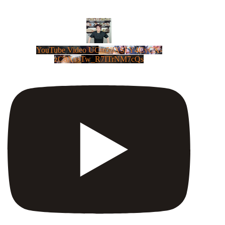
YouTube Video UCm5llXSLY4CyCX-
zC8XosTw_R7ITrNM7cQs