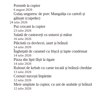
Porumb la cuptor
6 august 2026
Gulaș unguresc de porc Mangalița cu cartofi și
găluște (csipetke)
24 iulie 2026
Pui crocant la cuptor
23 iulie 2026
Salată de castraveți cu usturoi și mărar
16 iulie 2026
Plăcintă cu dovlecei, iaurt și brânză
14 iulie 2026
Înghețată de caramel cu frișcă și lapte condensat
14 iulie 2026
Pizza din lipii fâșii la tigaie
14 iulie 2026
Rulouri de kebab cu carne tocată și brânză cheddar
13 iulie 2026
Cornuri turcești împletite
12 iulie 2026
Mere umplute la cuptor, cu unt de arahide și brânză
12 iulie 2026