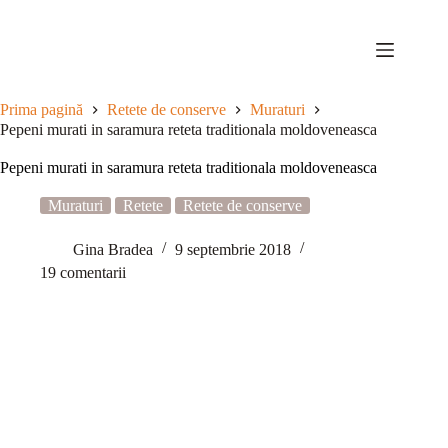
Sari
la
conținut
Prima pagină
Retete de conserve
Muraturi
Pepeni murati in saramura reteta traditionala moldoveneasca
Pepeni murati in saramura reteta traditionala moldoveneasca
Muraturi
Retete
Retete de conserve
Gina Bradea
9 septembrie 2018
19 comentarii