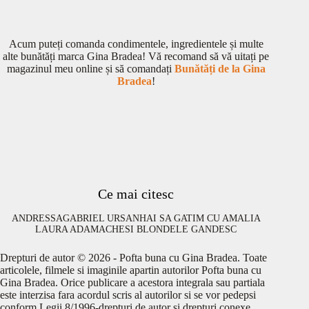
Acum puteți comanda condimentele, ingredientele și multe
alte bunătăți marca Gina Bradea! Vă recomand să vă uitați pe
magazinul meu online și să comandați
Bunătăți de la Gina
Bradea
!
Ce mai citesc
ANDRESSA
GABRIEL URSAN
HAI SA GATIM CU AMALIA
LAURA ADAMACHE
SI BLONDELE GANDESC
Drepturi de autor © 2026 - Pofta buna cu Gina Bradea. Toate
articolele, filmele si imaginile apartin autorilor Pofta buna cu
Gina Bradea. Orice publicare a acestora integrala sau partiala
este interzisa fara acordul scris al autorilor si se vor pedepsi
conform Legii 8/1996-drepturi de autor si drepturi conexe.