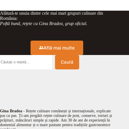
Alătură-te unuia dintre cele mai mari grupuri culinare din
România:
Poftă bună, rețete cu Gina Bradea, grup oficial
.
Află mai multe
Caută
Gina Bradea
- Rețete culinare românești și internaționale, explicate
pas cu pas. Ți-am pregătit rețete culinare de post, conserve, torturi și
prăjituri, mâncăruri simple și rapide. Am 30 de ani de experiență în
domeniul alimentar și o mare pasiune pentru tradițiile gastronomice