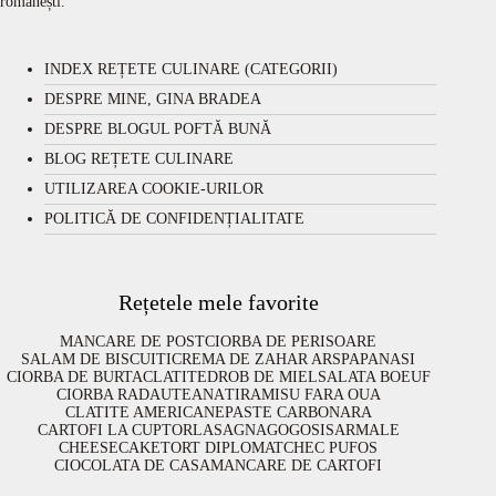
românești.
INDEX REȚETE CULINARE (CATEGORII)
DESPRE MINE, GINA BRADEA
DESPRE BLOGUL POFTĂ BUNĂ
BLOG REȚETE CULINARE
UTILIZAREA COOKIE-URILOR
POLITICĂ DE CONFIDENȚIALITATE
Rețetele mele favorite
MANCARE DE POST
CIORBA DE PERISOARE
SALAM DE BISCUITI
CREMA DE ZAHAR ARS
PAPANASI
CIORBA DE BURTA
CLATITE
DROB DE MIEL
SALATA BOEUF
CIORBA RADAUTEANA
TIRAMISU FARA OUA
CLATITE AMERICANE
PASTE CARBONARA
CARTOFI LA CUPTOR
LASAGNA
GOGOSI
SARMALE
CHEESECAKE
TORT DIPLOMAT
CHEC PUFOS
CIOCOLATA DE CASA
MANCARE DE CARTOFI