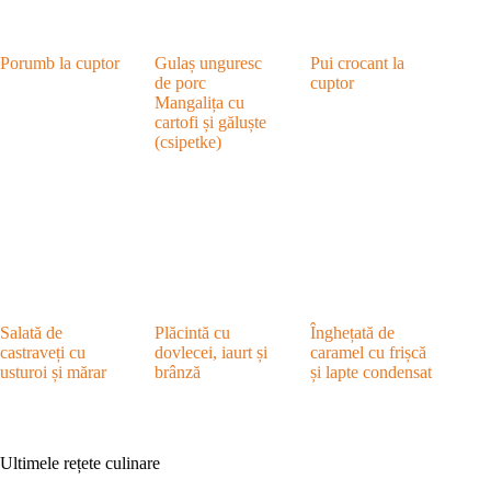
Porumb la cuptor
Gulaș unguresc
Pui crocant la
de porc
cuptor
Mangalița cu
cartofi și găluște
(csipetke)
Salată de
Plăcintă cu
Înghețată de
castraveți cu
dovlecei, iaurt și
caramel cu frișcă
usturoi și mărar
brânză
și lapte condensat
Ultimele rețete culinare