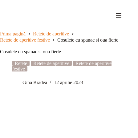
Sari
la
conținut
Prima pagină
Retete de aperitive
Retete de aperitive festive
Cosulete cu spanac si oua fierte
Cosulete cu spanac si oua fierte
Retete
Retete de aperitive
Retete de aperitive
festive
Gina Bradea
12 aprilie 2023