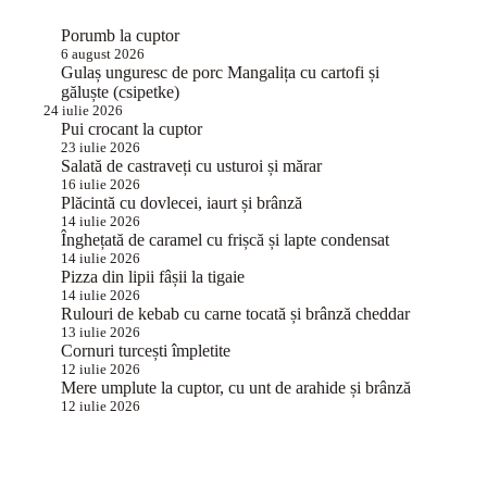
Porumb la cuptor
6 august 2026
Gulaș unguresc de porc Mangalița cu cartofi și
găluște (csipetke)
24 iulie 2026
Pui crocant la cuptor
23 iulie 2026
Salată de castraveți cu usturoi și mărar
16 iulie 2026
Plăcintă cu dovlecei, iaurt și brânză
14 iulie 2026
Înghețată de caramel cu frișcă și lapte condensat
14 iulie 2026
Pizza din lipii fâșii la tigaie
14 iulie 2026
Rulouri de kebab cu carne tocată și brânză cheddar
13 iulie 2026
Cornuri turcești împletite
12 iulie 2026
Mere umplute la cuptor, cu unt de arahide și brânză
12 iulie 2026