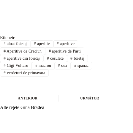
Etichete
#
aluat foietaj
#
aperitiv
#
aperitive
#
Aperitive de Craciun
#
aperitive de Pasti
#
aperitive din foietaj
#
cosulete
#
foietaj
#
Gigi Vulturu
#
macrou
#
oua
#
spanac
#
verdeturi de primavara
ANTERIOR
URMĂTOR
Alte rețete Gina Bradea