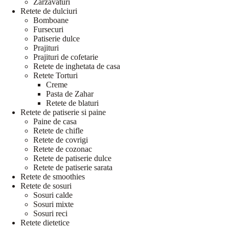
Zarzavaturi
Retete de dulciuri
Bomboane
Fursecuri
Patiserie dulce
Prajituri
Prajituri de cofetarie
Retete de inghetata de casa
Retete Torturi
Creme
Pasta de Zahar
Retete de blaturi
Retete de patiserie si paine
Paine de casa
Retete de chifle
Retete de covrigi
Retete de cozonac
Retete de patiserie dulce
Retete de patiserie sarata
Retete de smoothies
Retete de sosuri
Sosuri calde
Sosuri mixte
Sosuri reci
Retete dietetice