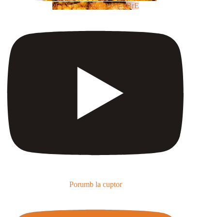
zC8XosTw_huaQwN_rBrE
Porumb la cuptor