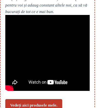
pentru voi și adaug constant altele noi, ca să vă
bucurați de tot ce e mai bun.
Vedeți aici produsele mele.