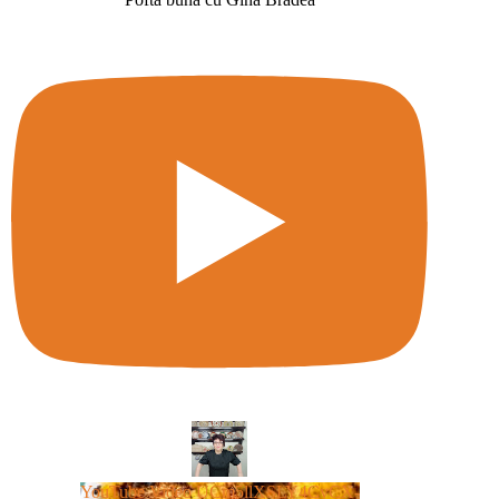
YouTube Video UCm5llXSLY4CyCX-