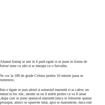
Aluatul foietaj se taie in 6 parti egale si se pune in forme de
briose unse cu ulei si se inteapa cu o furculita.
Se coc la 180 de grade Celsius pentru 10 minute pana se
rumenesc.
Intr-o tigaie se pun uleiul si usturoiul maruntit si se calesc un
minut la foc mic, atentie sa nu il ardeti pentru ca va fi amar
,dupa care se pune spanacul maruntit (daca se foloseste spanac
proaspat, atunci se opareste intai, apoi se marunteste, daca este