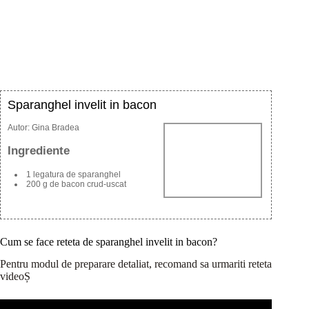
Sparanghel invelit in bacon
Autor:
Gina Bradea
Ingrediente
1 legatura de sparanghel
200 g de bacon crud-uscat
Cum se face reteta de sparanghel invelit in bacon?
Pentru modul de preparare detaliat, recomand sa urmariti reteta
videoȘ