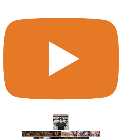
YouTube Video UCm5llXSLY4CyCX-