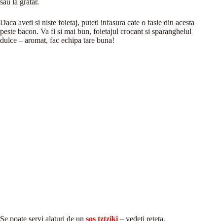
sau la gratar.
Daca aveti si niste foietaj, puteti infasura cate o fasie din acesta
peste bacon. Va fi si mai bun, foietajul crocant si sparanghelul
dulce – aromat, fac echipa tare buna!
Se poate servi alaturi de un
sos tztziki
– vedeti reteta.