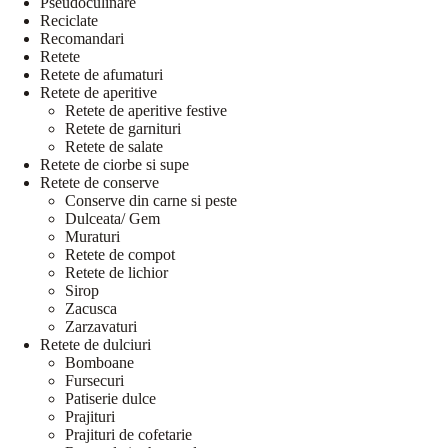
Pseudoculinare
Reciclate
Recomandari
Retete
Retete de afumaturi
Retete de aperitive
Retete de aperitive festive
Retete de garnituri
Retete de salate
Retete de ciorbe si supe
Retete de conserve
Conserve din carne si peste
Dulceata/ Gem
Muraturi
Retete de compot
Retete de lichior
Sirop
Zacusca
Zarzavaturi
Retete de dulciuri
Bomboane
Fursecuri
Patiserie dulce
Prajituri
Prajituri de cofetarie