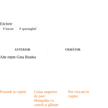
Etichete
#
bacon
#
sparanghel
ANTERIOR
URMĂTOR
Alte rețete Gina Bradea
Porumb la cuptor
Gulaș unguresc
Pui crocant la
de porc
cuptor
Mangalița cu
cartofi și găluște