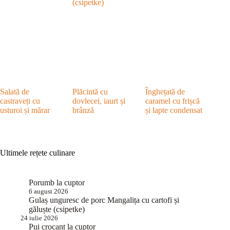
(csipetke)
Salată de
Plăcintă cu
Înghețată de
castraveți cu
dovlecei, iaurt și
caramel cu frișcă
usturoi și mărar
brânză
și lapte condensat
Ultimele rețete culinare
Porumb la cuptor
6 august 2026
Gulaș unguresc de porc Mangalița cu cartofi și
găluște (csipetke)
24 iulie 2026
Pui crocant la cuptor