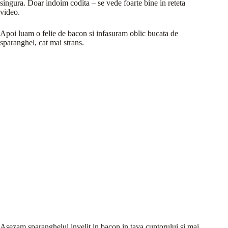
singura. Doar indoim codita – se vede foarte bine in reteta
video.
Apoi luam o felie de bacon si infasuram oblic bucata de
sparanghel, cat mai strans.
Asezam sparanghelul invelit in bacon in tava cuptorului si mai