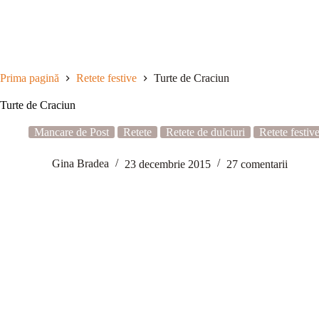
Sari
la
conținut
Prima pagină
Retete festive
Turte de Craciun
Turte de Craciun
Mancare de Post
Retete
Retete de dulciuri
Retete festiv
Gina Bradea
23 decembrie 2015
27 comentarii