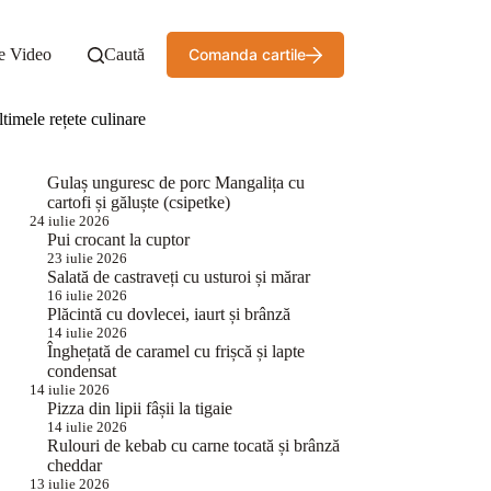
e Video
Caută
Comanda cartile
timele rețete culinare
Gulaș unguresc de porc Mangalița cu
cartofi și găluște (csipetke)
24 iulie 2026
Pui crocant la cuptor
23 iulie 2026
Salată de castraveți cu usturoi și mărar
16 iulie 2026
Plăcintă cu dovlecei, iaurt și brânză
14 iulie 2026
Înghețată de caramel cu frișcă și lapte
condensat
14 iulie 2026
Pizza din lipii fâșii la tigaie
14 iulie 2026
Rulouri de kebab cu carne tocată și brânză
cheddar
13 iulie 2026