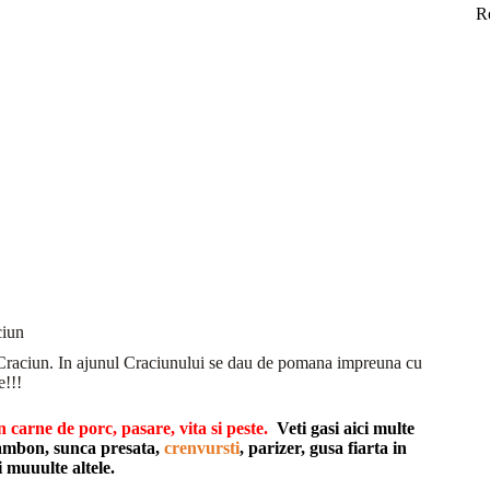
R
ciun
de Craciun. In ajunul Craciunului se dau de pomana impreuna cu
e!!!
 carne de porc, pasare, vita si peste.
Veti gasi aici multe
 jambon, sunca presata,
crenvursti
, parizer, gusa fiarta in
 muuulte altele.