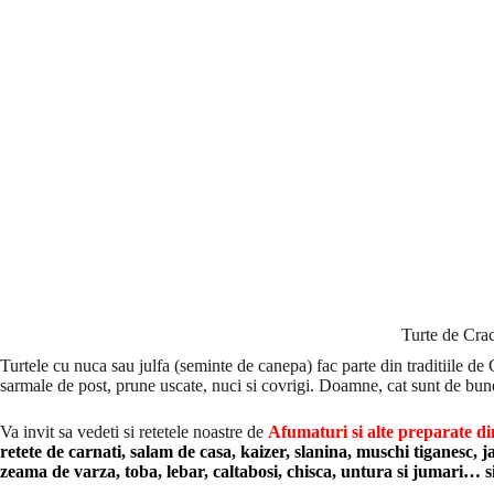
Turte de Cra
Turtele cu nuca sau julfa (seminte de canepa) fac parte din traditiile 
sarmale de post, prune uscate, nuci si covrigi. Doamne, cat sunt de bun
Va invit sa vedeti si retetele noastre de
Afumaturi si alte preparate din
retete de carnati, salam de casa, kaizer, slanina, muschi tiganesc,
zeama de varza, toba, lebar, caltabosi, chisca, untura si jumari… si