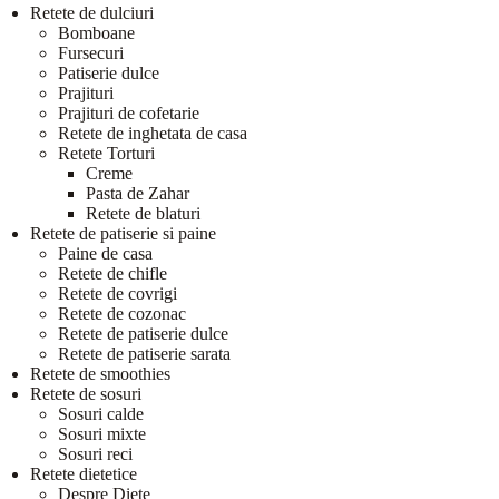
Retete de dulciuri
Bomboane
Fursecuri
Patiserie dulce
Prajituri
Prajituri de cofetarie
Retete de inghetata de casa
Retete Torturi
Creme
Pasta de Zahar
Retete de blaturi
Retete de patiserie si paine
Paine de casa
Retete de chifle
Retete de covrigi
Retete de cozonac
Retete de patiserie dulce
Retete de patiserie sarata
Retete de smoothies
Retete de sosuri
Sosuri calde
Sosuri mixte
Sosuri reci
Retete dietetice
Despre Diete