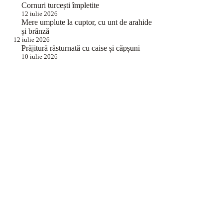
Cornuri turcești împletite
12 iulie 2026
Mere umplute la cuptor, cu unt de arahide
și brânză
12 iulie 2026
Prăjitură răsturnată cu caise și căpșuni
10 iulie 2026