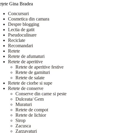
ețete Gina Bradea
Concursuri
Cosmetica din camara
Despre blogging
Lectia de gatit
Pseudoculinare
Reciclate
Recomandari
Retete
Retete de afumaturi
Retete de aperitive
Retete de aperitive festive
Retete de garnituri
Retete de salate
Retete de ciorbe si supe
Retete de conserve
Conserve din carne si peste
Dulceata/ Gem
Muraturi
Retete de compot
Retete de lichior
Sirop
Zacusca
Zarzavaturi