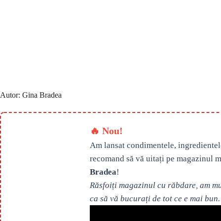
Autor:
Gina Bradea
🔥 Nou!
Am lansat condimentele, ingredientel
recomand să vă uitați pe magazinul m
Bradea
!
Răsfoiți magazinul cu răbdare, am mul
ca să vă bucurați de tot ce e mai bun.