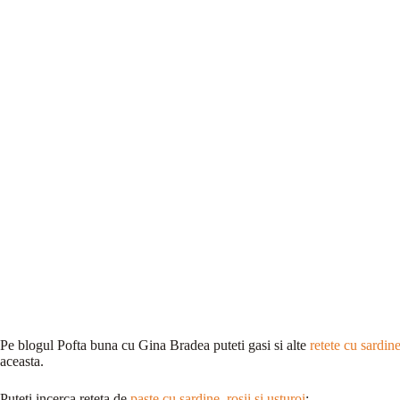
Pe blogul Pofta buna cu Gina Bradea puteti gasi si alte
retete cu sardin
aceasta.
Puteti incerca reteta de
paste cu sardine, rosii si usturoi
: