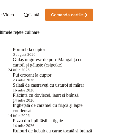
e Video
Caută
Comanda cartile
timele rețete culinare
Porumb la cuptor
6 august 2026
Gulaș unguresc de porc Mangalița cu
cartofi și găluște (csipetke)
24 iulie 2026
Pui crocant la cuptor
23 iulie 2026
Salată de castraveți cu usturoi și mărar
16 iulie 2026
Plăcintă cu dovlecei, iaurt și brânză
14 iulie 2026
Înghețată de caramel cu frișcă și lapte
condensat
14 iulie 2026
Pizza din lipii fâșii la tigaie
14 iulie 2026
Rulouri de kebab cu carne tocată și brânză