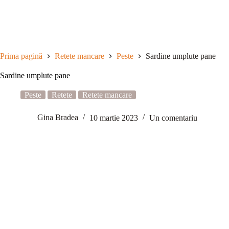
Sari
la
conținut
Prima pagină
Retete mancare
Peste
Sardine umplute pane
Sardine umplute pane
Peste
Retete
Retete mancare
Gina Bradea
10 martie 2023
Un comentariu