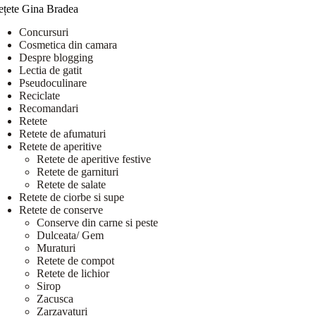
ețete Gina Bradea
Concursuri
Cosmetica din camara
Despre blogging
Lectia de gatit
Pseudoculinare
Reciclate
Recomandari
Retete
Retete de afumaturi
Retete de aperitive
Retete de aperitive festive
Retete de garnituri
Retete de salate
Retete de ciorbe si supe
Retete de conserve
Conserve din carne si peste
Dulceata/ Gem
Muraturi
Retete de compot
Retete de lichior
Sirop
Zacusca
Zarzavaturi