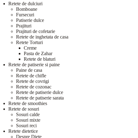
Retete de dulciuri
Bomboane
Fursecuri
Patiserie dulce
Prajituri
Prajituri de cofetarie
Retete de inghetata de casa
Retete Torturi
Creme
Pasta de Zahar
Retete de blaturi
Retete de patiserie si paine
Paine de casa
Retete de chifle
Retete de covrigi
Retete de cozonac
Retete de patiserie dulce
Retete de patiserie sarata
Retete de smoothies
Retete de sosuri
Sosuri calde
Sosuri mixte
Sosuri reci
Retete dietetice
Despre Diete