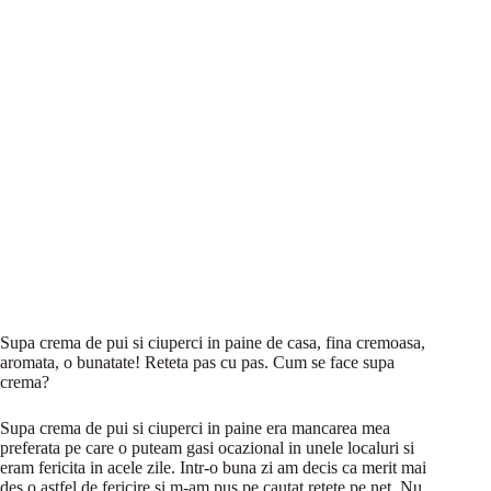
Supa crema de pui si ciuperci in paine de casa, fina cremoasa,
aromata, o bunatate! Reteta pas cu pas. Cum se face supa
crema?
Supa crema de pui si ciuperci in paine era mancarea mea
preferata pe care o puteam gasi ocazional in unele localuri si
eram fericita in acele zile. Intr-o buna zi am decis ca merit mai
des o astfel de fericire si m-am pus pe cautat retete pe net. Nu