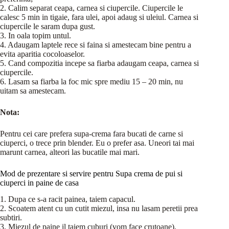
2. Calim separat ceapa, carnea si ciupercile. Ciupercile le
calesc 5 min in tigaie, fara ulei, apoi adaug si uleiul. Carnea si
ciupercile le saram dupa gust.
3. In oala topim untul.
4. Adaugam laptele rece si faina si amestecam bine pentru a
evita aparitia cocoloaselor.
5. Cand compozitia incepe sa fiarba adaugam ceapa, carnea si
ciupercile.
6. Lasam sa fiarba la foc mic spre mediu 15 – 20 min, nu
uitam sa amestecam.
Nota:
Pentru cei care prefera supa-crema fara bucati de carne si
ciuperci, o trece prin blender. Eu o prefer asa. Uneori tai mai
marunt carnea, alteori las bucatile mai mari.
Mod de prezentare si servire pentru Supa crema de pui si
ciuperci in paine de casa
1. Dupa ce s-a racit painea, taiem capacul.
2. Scoatem atent cu un cutit miezul, insa nu lasam peretii prea
subtiri.
3. Miezul de paine il taiem cuburi (vom face crutoane).