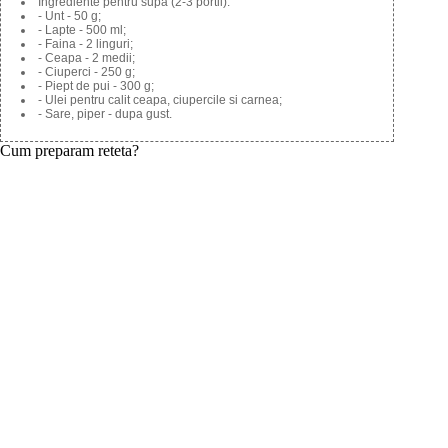
Ingrediente pentru supa (2-3 portii):
- Unt - 50 g;
- Lapte - 500 ml;
- Faina - 2 linguri;
- Ceapa - 2 medii;
- Ciuperci - 250 g;
- Piept de pui - 300 g;
- Ulei pentru calit ceapa, ciupercile si carnea;
- Sare, piper - dupa gust.
Cum preparam reteta?