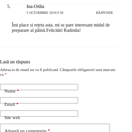
Ina-Otilia
5 OCTOMBRIE 2019/3:58
RĂSPUNDE
Îmi place si rețeta asta, mi se pare interesant midul de
preparare al pâinii.Felicitări Radmila!
Lasă un răspuns
Adresa ta de email nu va fi publicată.
Câmpurile obligatorii sunt marcate
cu
*
Nume
*
Email
*
Site web
Adaugă un comentariu
*