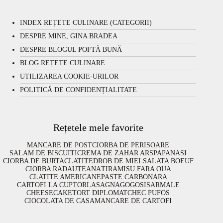
INDEX REȚETE CULINARE (CATEGORII)
DESPRE MINE, GINA BRADEA
DESPRE BLOGUL POFTĂ BUNĂ
BLOG REȚETE CULINARE
UTILIZAREA COOKIE-URILOR
POLITICĂ DE CONFIDENȚIALITATE
Rețetele mele favorite
MANCARE DE POST
CIORBA DE PERISOARE
SALAM DE BISCUITI
CREMA DE ZAHAR ARS
PAPANASI
CIORBA DE BURTA
CLATITE
DROB DE MIEL
SALATA BOEUF
CIORBA RADAUTEANA
TIRAMISU FARA OUA
CLATITE AMERICANE
PASTE CARBONARA
CARTOFI LA CUPTOR
LASAGNA
GOGOSI
SARMALE
CHEESECAKE
TORT DIPLOMAT
CHEC PUFOS
CIOCOLATA DE CASA
MANCARE DE CARTOFI