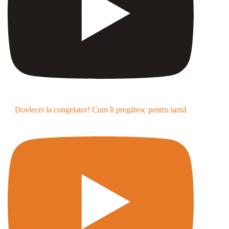
Dovlecei la congelator! Cum îi pregătesc pentru iarnă