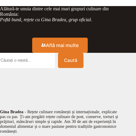
Alătură-te unuia dintre cele mai mari grupuri culinare din
România:
Poftă bună, rețete cu Gina Bradea, grup oficial
.
Află mai multe
Caută
Gina Bradea
- Rețete culinare românești și internaționale, explicate
pas cu pas. Ți-am pregătit rețete culinare de post, conserve, torturi și
prăjituri, mâncăruri simple și rapide. Am 30 de ani de experiență în
domeniul alimentar și o mare pasiune pentru tradițiile gastronomice
românești.