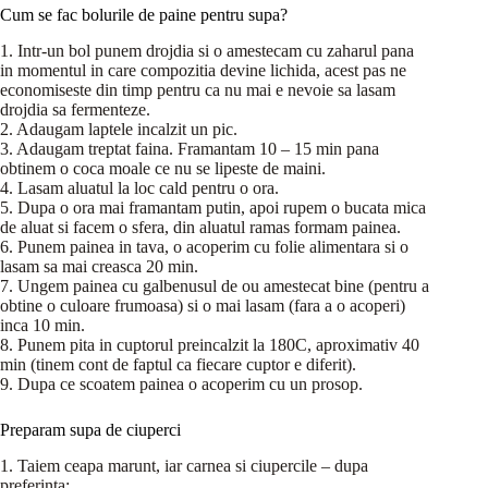
Cum se fac bolurile de paine pentru supa?
1. Intr-un bol punem drojdia si o amestecam cu zaharul pana
in momentul in care compozitia devine lichida, acest pas ne
economiseste din timp pentru ca nu mai e nevoie sa lasam
drojdia sa fermenteze.
2. Adaugam laptele incalzit un pic.
3. Adaugam treptat faina. Framantam 10 – 15 min pana
obtinem o coca moale ce nu se lipeste de maini.
4. Lasam aluatul la loc cald pentru o ora.
5. Dupa o ora mai framantam putin, apoi rupem o bucata mica
de aluat si facem o sfera, din aluatul ramas formam painea.
6. Punem painea in tava, o acoperim cu folie alimentara si o
lasam sa mai creasca 20 min.
7. Ungem painea cu galbenusul de ou amestecat bine (pentru a
obtine o culoare frumoasa) si o mai lasam (fara a o acoperi)
inca 10 min.
8. Punem pita in cuptorul preincalzit la 180C, aproximativ 40
min (tinem cont de faptul ca fiecare cuptor e diferit).
9. Dupa ce scoatem painea o acoperim cu un prosop.
Preparam supa de ciuperci
1. Taiem ceapa marunt, iar carnea si ciupercile – dupa
preferinta;