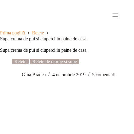
Sari
la
conținut
Prima pagină
Retete
Supa crema de pui si ciuperci in paine de casa
Supa crema de pui si ciuperci in paine de casa
Retete
Retete de ciorbe si supe
Gina Bradea
4 octombrie 2019
5 comentarii