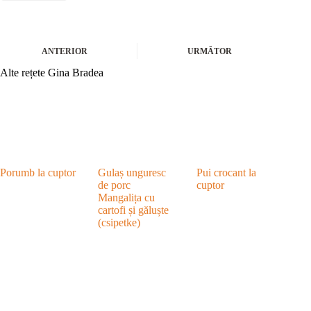
ANTERIOR
URMĂTOR
Alte rețete Gina Bradea
Porumb la cuptor
Gulaș unguresc
Pui crocant la
de porc
cuptor
Mangalița cu
cartofi și găluște
(csipetke)