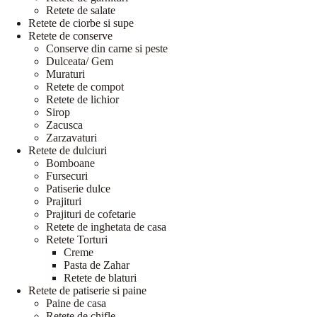
Retete de salate
Retete de ciorbe si supe
Retete de conserve
Conserve din carne si peste
Dulceata/ Gem
Muraturi
Retete de compot
Retete de lichior
Sirop
Zacusca
Zarzavaturi
Retete de dulciuri
Bomboane
Fursecuri
Patiserie dulce
Prajituri
Prajituri de cofetarie
Retete de inghetata de casa
Retete Torturi
Creme
Pasta de Zahar
Retete de blaturi
Retete de patiserie si paine
Paine de casa
Retete de chifle