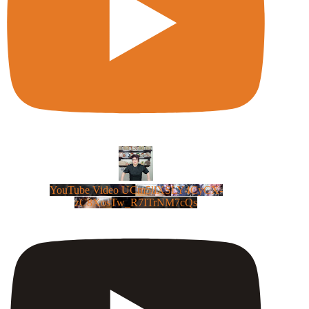
YouTube Video UCm5llXSLY4CyCX-
zC8XosTw_R7ITrNM7cQs