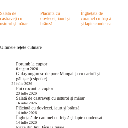
Salată de
Plăcintă cu
Înghețată de
castraveți cu
dovlecei, iaurt și
caramel cu frișcă
usturoi și mărar
brânză
și lapte condensat
Ultimele rețete culinare
Porumb la cuptor
6 august 2026
Gulaș unguresc de porc Mangalița cu cartofi și
găluște (csipetke)
24 iulie 2026
Pui crocant la cuptor
23 iulie 2026
Salată de castraveți cu usturoi și mărar
16 iulie 2026
Plăcintă cu dovlecei, iaurt și brânză
14 iulie 2026
Înghețată de caramel cu frișcă și lapte condensat
14 iulie 2026
Pizza din lipii fâșii la tigaie