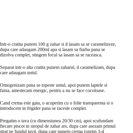
Intr-o cratita punem 100 g zahar si il lasam sa se caramelizeze,
dupa care adaugam 200ml apa si lasam sa fiarba pana se
dizolva complet, stingem focul sa lasam sa se raceasca.
Separat intr-o alta cratita punem zaharul, il caramelizam, dupa
care adaugam untul.
Omogenizam pana se topeste untul, apoi punem laptele si
faina, amestecam energic, pentru a nu se face cocoloase.
Cand crema este gata, o acoperim cu o folie transparenta si o
introducem in frigider pana se raceste complet.
Pregatim o tava (cu dimensiunea 20/30 cm), apoi scufundam
fiecare piscot in siropul de zahar ars, dupa care asezam primul
strat pe fundul tavii, dupa care punem crema (oprim 3-4