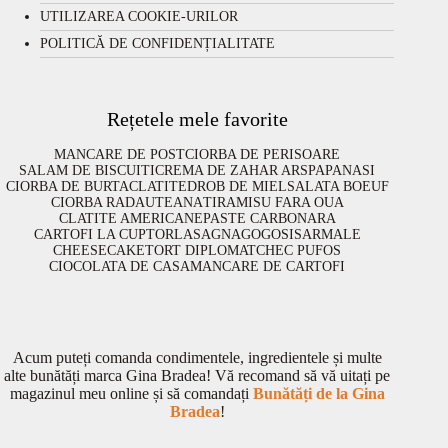
UTILIZAREA COOKIE-URILOR
POLITICĂ DE CONFIDENȚIALITATE
Rețetele mele favorite
MANCARE DE POST
CIORBA DE PERISOARE
SALAM DE BISCUITI
CREMA DE ZAHAR ARS
PAPANASI
CIORBA DE BURTA
CLATITE
DROB DE MIEL
SALATA BOEUF
CIORBA RADAUTEANA
TIRAMISU FARA OUA
CLATITE AMERICANE
PASTE CARBONARA
CARTOFI LA CUPTOR
LASAGNA
GOGOSI
SARMALE
CHEESECAKE
TORT DIPLOMAT
CHEC PUFOS
CIOCOLATA DE CASA
MANCARE DE CARTOFI
Acum puteți comanda condimentele, ingredientele și multe
alte bunătăți marca Gina Bradea! Vă recomand să vă uitați pe
magazinul meu online și să comandați
Bunătăți de la Gina
Bradea
!