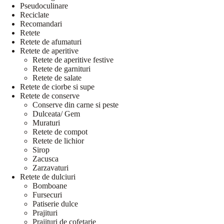
Pseudoculinare
Reciclate
Recomandari
Retete
Retete de afumaturi
Retete de aperitive
Retete de aperitive festive
Retete de garnituri
Retete de salate
Retete de ciorbe si supe
Retete de conserve
Conserve din carne si peste
Dulceata/ Gem
Muraturi
Retete de compot
Retete de lichior
Sirop
Zacusca
Zarzavaturi
Retete de dulciuri
Bomboane
Fursecuri
Patiserie dulce
Prajituri
Prajituri de cofetarie