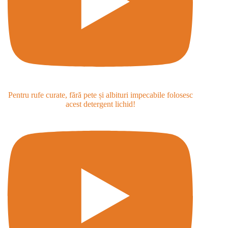
Pentru rufe curate, fără pete și albituri impecabile folosesc
acest detergent lichid!