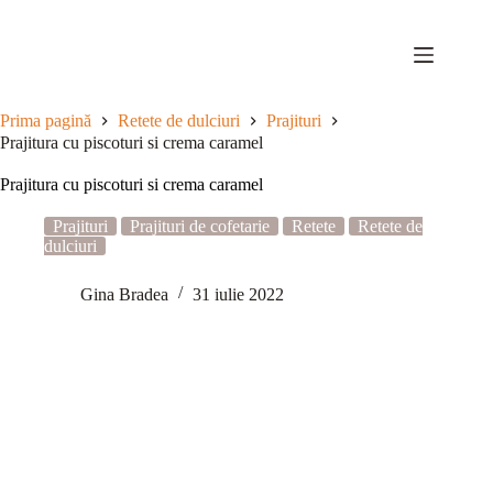
Sari
la
conținut
Prima pagină
Retete de dulciuri
Prajituri
Prajitura cu piscoturi si crema caramel
Prajitura cu piscoturi si crema caramel
Prajituri
Prajituri de cofetarie
Retete
Retete de
dulciuri
Gina Bradea
31 iulie 2022