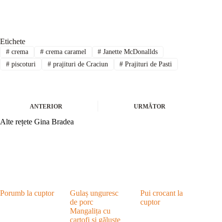
Etichete
#
crema
#
crema caramel
#
Janette McDonallds
#
piscoturi
#
prajituri de Craciun
#
Prajituri de Pasti
ANTERIOR
URMĂTOR
Alte rețete Gina Bradea
Porumb la cuptor
Gulaș unguresc
Pui crocant la
de porc
cuptor
Mangalița cu
cartofi și găluște