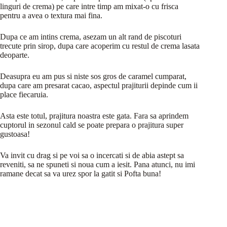
linguri de crema) pe care intre timp am mixat-o cu frisca
pentru a avea o textura mai fina.
Dupa ce am intins crema, asezam un alt rand de piscoturi
trecute prin sirop, dupa care acoperim cu restul de crema lasata
deoparte.
Deasupra eu am pus si niste sos gros de caramel cumparat,
dupa care am presarat cacao, aspectul prajiturii depinde cum ii
place fiecaruia.
Asta este totul, prajitura noastra este gata. Fara sa aprindem
cuptorul in sezonul cald se poate prepara o prajitura super
gustoasa!
Va invit cu drag si pe voi sa o incercati si de abia astept sa
reveniti, sa ne spuneti si noua cum a iesit. Pana atunci, nu imi
ramane decat sa va urez spor la gatit si Pofta buna!