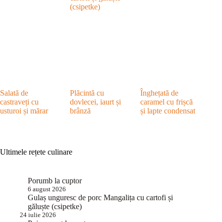
(csipetke)
Salată de
Plăcintă cu
Înghețată de
castraveți cu
dovlecei, iaurt și
caramel cu frișcă
usturoi și mărar
brânză
și lapte condensat
Ultimele rețete culinare
Porumb la cuptor
6 august 2026
Gulaș unguresc de porc Mangalița cu cartofi și
găluște (csipetke)
24 iulie 2026