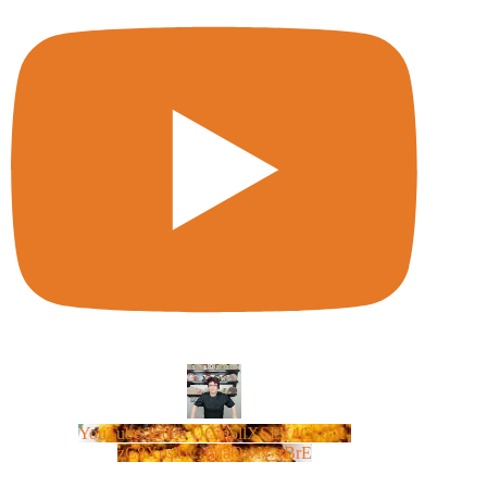
YouTube Video UCm5llXSLY4CyCX-
zC8XosTw_huaQwN_rBrE