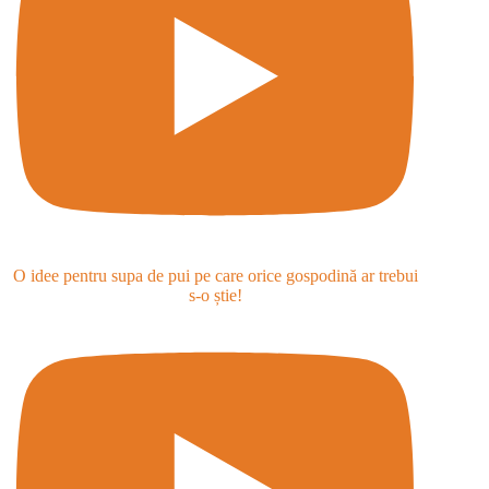
O idee pentru supa de pui pe care orice gospodină ar trebui
s-o știe!