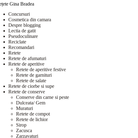
ețete Gina Bradea
Concursuri
Cosmetica din camara
Despre blogging
Lectia de gatit
Pseudoculinare
Reciclate
Recomandari
Retete
Retete de afumaturi
Retete de aperitive
Retete de aperitive festive
Retete de garnituri
Retete de salate
Retete de ciorbe si supe
Retete de conserve
Conserve din carne si peste
Dulceata/ Gem
Muraturi
Retete de compot
Retete de lichior
Sirop
Zacusca
Zarzavaturi