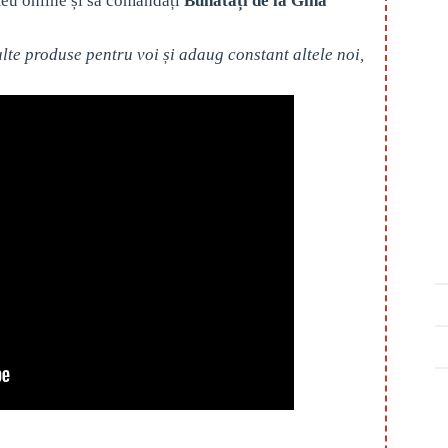
eu online și să comandați
Bunătăți de la Gina
te produse pentru voi și adaug constant altele noi,