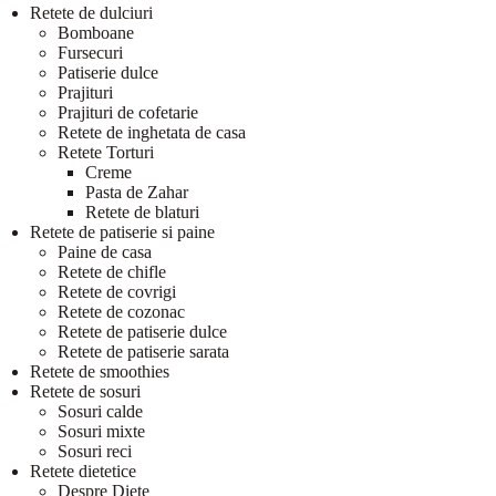
Retete de dulciuri
Bomboane
Fursecuri
Patiserie dulce
Prajituri
Prajituri de cofetarie
Retete de inghetata de casa
Retete Torturi
Creme
Pasta de Zahar
Retete de blaturi
Retete de patiserie si paine
Paine de casa
Retete de chifle
Retete de covrigi
Retete de cozonac
Retete de patiserie dulce
Retete de patiserie sarata
Retete de smoothies
Retete de sosuri
Sosuri calde
Sosuri mixte
Sosuri reci
Retete dietetice
Despre Diete