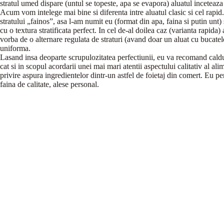
stratul umed dispare (untul se topeste, apa se evapora) aluatul inceteaza
Acum vom intelege mai bine si diferenta intre aluatul clasic si cel rapid
stratului „fainos”, asa l-am numit eu (format din apa, faina si putin unt) 
cu o textura stratificata perfect. In cel de-al doilea caz (varianta rapid
vorba de o alternare regulata de straturi (avand doar un aluat cu bucatel
uniforma.
Lasand insa deoparte scrupulozitatea perfectiunii, eu va recomand calduro
cat si in scopul acordarii unei mai mari atentii aspectului calitativ al al
privire aspura ingredientelor dintr-un astfel de foietaj din comert. Eu pe
faina de calitate, alese personal.