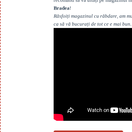
recomand să vă uitați pe magazinul m
Bradea
!
Răsfoiți magazinul cu răbdare, am mul
ca să vă bucurați de tot ce e mai bun.