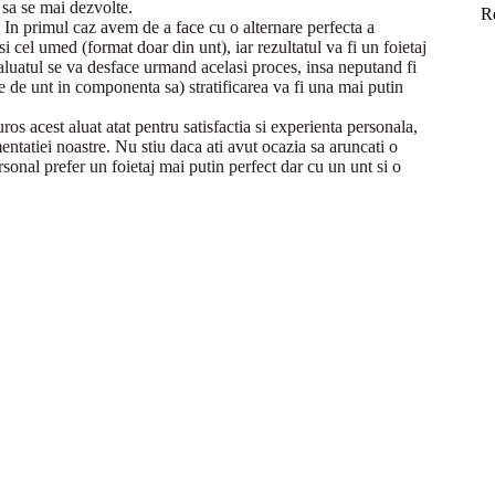
 sa se mai dezvolte.
R
. In primul caz avem de a face cu o alternare perfecta a
si cel umed (format doar din unt), iar rezultatul va fi un foietaj
a) aluatul se va desface urmand acelasi proces, insa neputand fi
e de unt in componenta sa) stratificarea va fi una mai putin
s acest aluat atat pentru satisfactia si experienta personala,
imentatiei noastre. Nu stiu daca ati avut ocazia sa aruncati o
rsonal prefer un foietaj mai putin perfect dar cu un unt si o