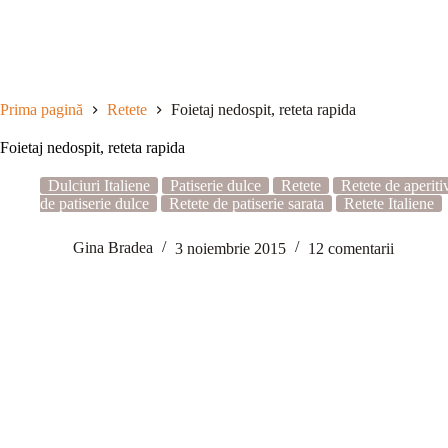
Sari
la
conținut
Prima pagină
Retete
Foietaj nedospit, reteta rapida
Foietaj nedospit, reteta rapida
Dulciuri Italiene
Patiserie dulce
Retete
Retete de aperiti
de patiserie dulce
Retete de patiserie sarata
Retete Italiene
Gina Bradea
3 noiembrie 2015
12 comentarii