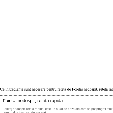
Ce ingrediente sunt necesare pentru reteta de Foietaj nedospit, reteta ra
Foietaj nedospit, reteta rapida
Foietaj nedospit, reteta rapida, este un aluat de baza din care se pot pragati multe 
cornuri dulci sau sarate, pateuri