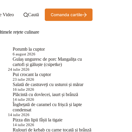
e Video
Caută
Comanda cartile
timele rețete culinare
Porumb la cuptor
6 august 2026
Gulaș unguresc de porc Mangalița cu
cartofi și găluște (csipetke)
24 iulie 2026
Pui crocant la cuptor
23 iulie 2026
Salată de castraveți cu usturoi și mărar
16 iulie 2026
Plăcintă cu dovlecei, iaurt și brânză
14 iulie 2026
Înghețată de caramel cu frișcă și lapte
condensat
14 iulie 2026
Pizza din lipii fâșii la tigaie
14 iulie 2026
Rulouri de kebab cu carne tocată și brânză