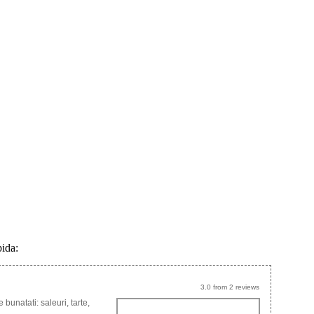
pida:
3.0
from
2
reviews
bunatati: saleuri, tarte,