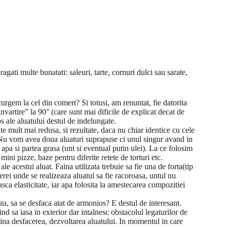
ragati multe bunatati: saleuri, tarte, cornuri dulci sau sarate,
recurgem la cel din comert?
Si totusi, am renuntat, fie datorita
invartire” la 90° (care sunt mai dificile de explicat decat de
os ale aluatului destul de indelungate.
te mult mai redusa, si rezultate, daca nu chiar identice cu cele
e. Nu vom avea doua aluaturi suprapuse ci unul singur avand in
 apa si partea grasa (unt si eventual putin ulei). La ce folosim
 mini pizze, baze pentru diferite retete de torturi etc.
le acestui aluat. Faina utilizata trebuie sa fie una de forta(tip
i unde se realizeaza aluatul sa fie racoroasa, untul nu
sca elasticitate, iar apa folosita la amestecarea compozitiei
a, sa se desfaca atat de armonios? E destul de interesant.
ind sa iasa in exterior dar intalnesc obstacolul legaturilor de
mina desfacerea, dezvoltarea aluatului. In momentul in care