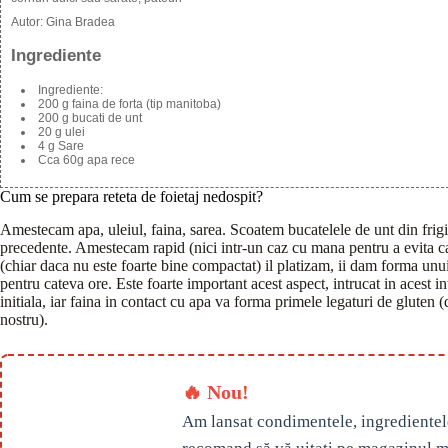
Autor:
Gina Bradea
Ingrediente
Ingrediente:
200 g faina de forta (tip manitoba)
200 g bucati de unt
20 g ulei
4 g Sare
Cca 60g apa rece
Cum se prepara reteta de foietaj nedospit?
Amestecam apa, uleiul, faina, sarea. Scoatem bucatelele de unt din frigi
precedente. Amestecam rapid (nici intr-un caz cu mana pentru a evita ca
(chiar daca nu este foarte bine compactat) il platizam, ii dam forma unui 
pentru cateva ore. Este foarte important acest aspect, intrucat in acest 
initiala, iar faina in contact cu apa va forma primele legaturi de gluten
nostru).
🔥 Nou!
Am lansat condimentele, ingredientel