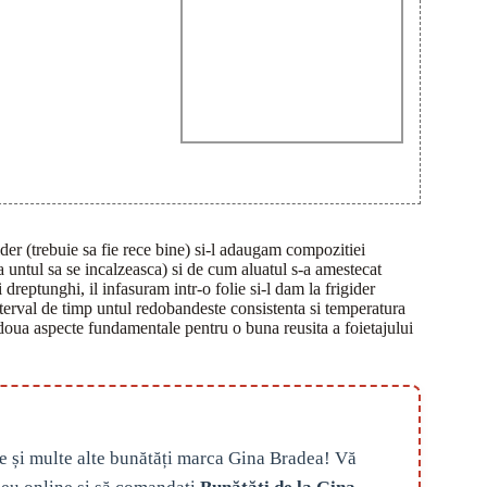
der (trebuie sa fie rece bine) si-l adaugam compozitiei
 untul sa se incalzeasca) si de cum aluatul s-a amestecat
dreptunghi, il infasuram intr-o folie si-l dam la frigider
interval de timp untul redobandeste consistenta si temperatura
 (doua aspecte fundamentale pentru o buna reusita a foietajului
e și multe alte bunătăți marca Gina Bradea! Vă