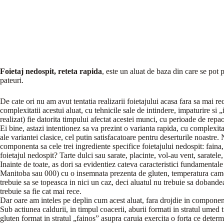
Foietaj nedospit, reteta rapida
, este un aluat de baza din care se pot p
pateuri.
De cate ori nu am avut tentatia realizarii foietajului acasa fara sa mai 
complexitatii acestui aluat, cu tehnicile sale de intindere, impaturire si „
realizat) fie datorita timpului afectat acestei munci, cu perioade de repa
Ei bine, astazi intentionez sa va prezint o varianta rapida, cu complexita
ale variantei clasice, cel putin satisfacatoare pentru deserturile noastr
componenta sa cele trei ingrediente specifice foietajului nedospit: faina,
foietajul nedospit? Tarte dulci sau sarate, placinte, vol-au vent, saratele,
Inainte de toate, as dori sa evidentiez cateva caracteristici fundamentale a
Manitoba sau 000) cu o insemnata prezenta de gluten, temperatura camere
trebuie sa se topeasca in nici un caz, deci aluatul nu trebuie sa dobandea
trebuie sa fie cat mai rece.
Dar oare am inteles pe deplin cum acest aluat, fara drojdie in component
Sub actiunea caldurii, in timpul coacerii, aburii formati in stratul umed t
gluten format in stratul „fainos” asupra caruia exercita o forta ce deter