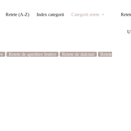
Retete (A-Z)
Index categorii
Categorii retete
Retet
Ul
ve
Retete de aperitive festive
Retete de dulciuri
Retete