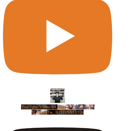
YouTube Video UCm5llXSLY4CyCX-
zC8XosTw_R7ITrNM7cQs