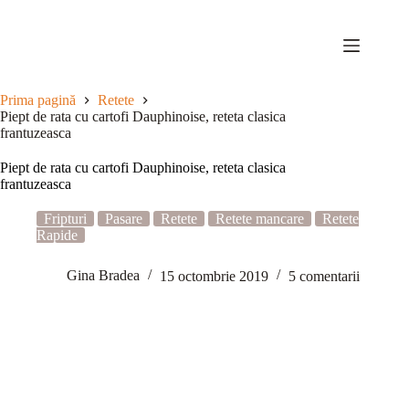
Sari
la
conținut
Prima pagină
Retete
Piept de rata cu cartofi Dauphinoise, reteta clasica
frantuzeasca
Piept de rata cu cartofi Dauphinoise, reteta clasica
frantuzeasca
Fripturi
Pasare
Retete
Retete mancare
Retete
Rapide
Gina Bradea
15 octombrie 2019
5 comentarii