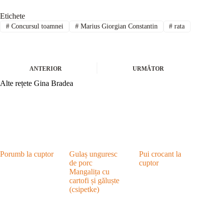
Etichete
#
Concursul toamnei
#
Marius Giorgian Constantin
#
rata
ANTERIOR
URMĂTOR
Alte rețete Gina Bradea
Porumb la cuptor
Gulaș unguresc
Pui crocant la
de porc
cuptor
Mangalița cu
cartofi și găluște
(csipetke)