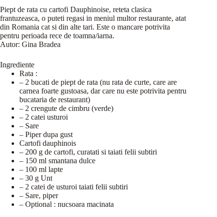
Piept de rata cu cartofi Dauphinoise, reteta clasica
frantuzeasca, o puteti regasi in meniul multor restaurante, atat
din Romania cat si din alte tari. Este o mancare potrivita
pentru perioada rece de toamna/iarna.
Autor:
Gina Bradea
Ingrediente
Rata :
– 2 bucati de piept de rata (nu rata de curte, care are
carnea foarte gustoasa, dar care nu este potrivita pentru
bucataria de restaurant)
– 2 crengute de cimbru (verde)
– 2 catei usturoi
– Sare
– Piper dupa gust
Cartofi dauphinois
– 200 g de cartofi, curatati si taiati felii subtiri
– 150 ml smantana dulce
– 100 ml lapte
– 30 g Unt
– 2 catei de usturoi taiati felii subtiri
– Sare, piper
– Optional : nucsoara macinata