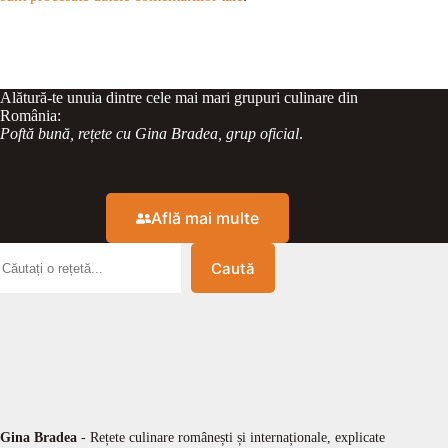
Alătură-te unuia dintre cele mai mari grupuri culinare din
România:
Poftă bună, rețete cu Gina Bradea, grup oficial
.
Află mai multe
Caută
Gina Bradea
- Rețete culinare românești și internaționale, explicate