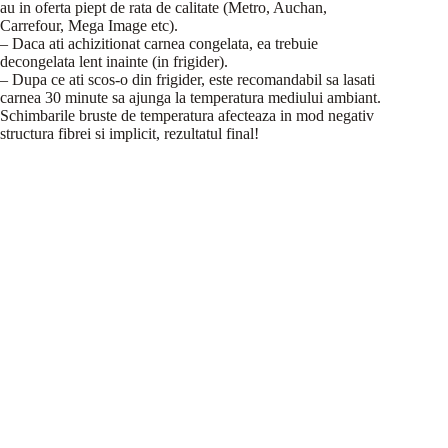
au in oferta piept de rata de calitate (Metro, Auchan,
Carrefour, Mega Image etc).
– Daca ati achizitionat carnea congelata, ea trebuie
decongelata lent inainte (in frigider).
– Dupa ce ati scos-o din frigider, este recomandabil sa lasati
carnea 30 minute sa ajunga la temperatura mediului ambiant.
Schimbarile bruste de temperatura afecteaza in mod negativ
structura fibrei si implicit, rezultatul final!