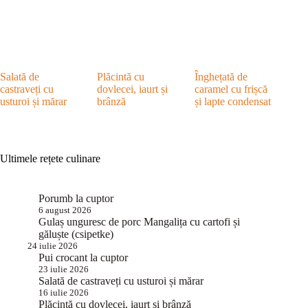
Salată de
Plăcintă cu
Înghețată de
castraveți cu
dovlecei, iaurt și
caramel cu frișcă
usturoi și mărar
brânză
și lapte condensat
Ultimele rețete culinare
Porumb la cuptor
6 august 2026
Gulaș unguresc de porc Mangalița cu cartofi și
găluște (csipetke)
24 iulie 2026
Pui crocant la cuptor
23 iulie 2026
Salată de castraveți cu usturoi și mărar
16 iulie 2026
Plăcintă cu dovlecei, iaurt și brânză