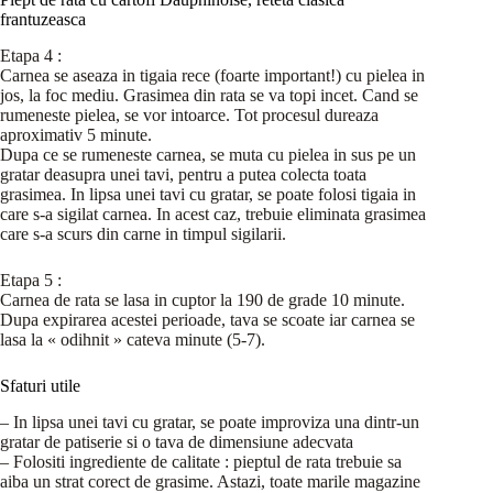
frantuzeasca
Etapa 4 :
Carnea se aseaza in tigaia rece (foarte important!) cu pielea in
jos, la foc mediu. Grasimea din rata se va topi incet. Cand se
rumeneste pielea, se vor intoarce. Tot procesul dureaza
aproximativ 5 minute.
Dupa ce se rumeneste carnea, se muta cu pielea in sus pe un
gratar deasupra unei tavi, pentru a putea colecta toata
grasimea. In lipsa unei tavi cu gratar, se poate folosi tigaia in
care s-a sigilat carnea. In acest caz, trebuie eliminata grasimea
care s-a scurs din carne in timpul sigilarii.
Etapa 5 :
Carnea de rata se lasa in cuptor la 190 de grade 10 minute.
Dupa expirarea acestei perioade, tava se scoate iar carnea se
lasa la « odihnit » cateva minute (5-7).
Sfaturi utile
– In lipsa unei tavi cu gratar, se poate improviza una dintr-un
gratar de patiserie si o tava de dimensiune adecvata
– Folositi ingrediente de calitate : pieptul de rata trebuie sa
aiba un strat corect de grasime. Astazi, toate marile magazine