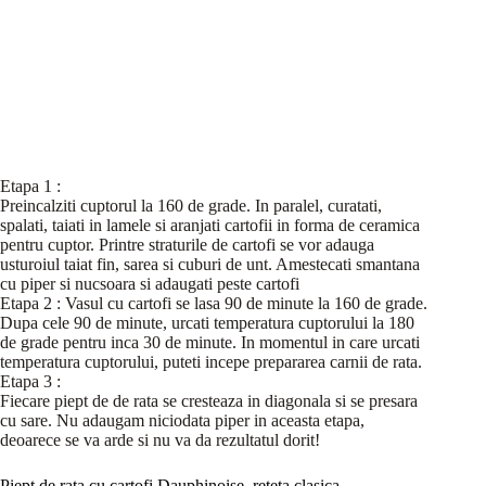
Etapa 1 :
Preincalziti cuptorul la 160 de grade. In paralel, curatati,
spalati, taiati in lamele si aranjati cartofii in forma de ceramica
pentru cuptor. Printre straturile de cartofi se vor adauga
usturoiul taiat fin, sarea si cuburi de unt. Amestecati smantana
cu piper si nucsoara si adaugati peste cartofi
Etapa 2 : Vasul cu cartofi se lasa 90 de minute la 160 de grade.
Dupa cele 90 de minute, urcati temperatura cuptorului la 180
de grade pentru inca 30 de minute. In momentul in care urcati
temperatura cuptorului, puteti incepe prepararea carnii de rata.
Etapa 3 :
Fiecare piept de de rata se cresteaza in diagonala si se presara
cu sare. Nu adaugam niciodata piper in aceasta etapa,
deoarece se va arde si nu va da rezultatul dorit!
Piept de rata cu cartofi Dauphinoise, reteta clasica