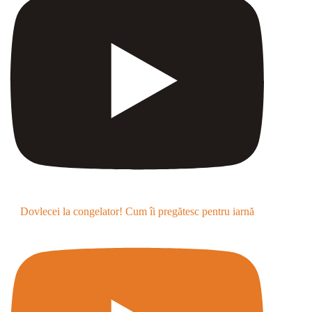
Dovlecei la congelator! Cum îi pregătesc pentru iarnă