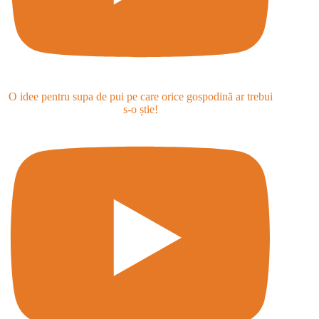
O idee pentru supa de pui pe care orice gospodină ar trebui
s-o știe!