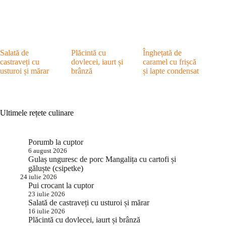
Salată de
Plăcintă cu
Înghețată de
castraveți cu
dovlecei, iaurt și
caramel cu frișcă
usturoi și mărar
brânză
și lapte condensat
Ultimele rețete culinare
Porumb la cuptor
6 august 2026
Gulaș unguresc de porc Mangalița cu cartofi și
găluște (csipetke)
24 iulie 2026
Pui crocant la cuptor
23 iulie 2026
Salată de castraveți cu usturoi și mărar
16 iulie 2026
Plăcintă cu dovlecei, iaurt și brânză