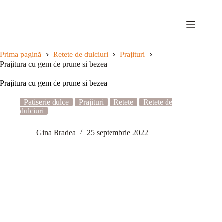
Sari
la
conținut
Prima pagină
Retete de dulciuri
Prajituri
Prajitura cu gem de prune si bezea
Prajitura cu gem de prune si bezea
Patiserie dulce
Prajituri
Retete
Retete de
dulciuri
Gina Bradea
25 septembrie 2022