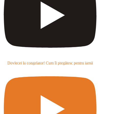
Dovlecei la congelator! Cum îi pregătesc pentru iarnă