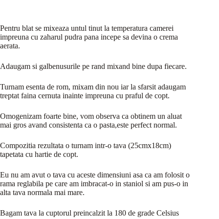
Pentru blat se mixeaza untul tinut la temperatura camerei
impreuna cu zaharul pudra pana incepe sa devina o crema
aerata.
Adaugam si galbenusurile pe rand mixand bine dupa fiecare.
Turnam esenta de rom, mixam din nou iar la sfarsit adaugam
treptat faina cernuta inainte impreuna cu praful de copt.
Omogenizam foarte bine, vom observa ca obtinem un aluat
mai gros avand consistenta ca o pasta,este perfect normal.
Compozitia rezultata o turnam intr-o tava (25cmx18cm)
tapetata cu hartie de copt.
Eu nu am avut o tava cu aceste dimensiuni asa ca am folosit o
rama reglabila pe care am imbracat-o in staniol si am pus-o in
alta tava normala mai mare.
Bagam tava la cuptorul preincalzit la 180 de grade Celsius