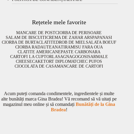
Rețetele mele favorite
MANCARE DE POST
CIORBA DE PERISOARE
SALAM DE BISCUITI
CREMA DE ZAHAR ARS
PAPANASI
CIORBA DE BURTA
CLATITE
DROB DE MIEL
SALATA BOEUF
CIORBA RADAUTEANA
TIRAMISU FARA OUA
CLATITE AMERICANE
PASTE CARBONARA
CARTOFI LA CUPTOR
LASAGNA
GOGOSI
SARMALE
CHEESECAKE
TORT DIPLOMAT
CHEC PUFOS
CIOCOLATA DE CASA
MANCARE DE CARTOFI
Acum puteți comanda condimentele, ingredientele și multe
alte bunătăți marca Gina Bradea! Vă recomand să vă uitați pe
magazinul meu online și să comandați
Bunătăți de la Gina
Bradea
!