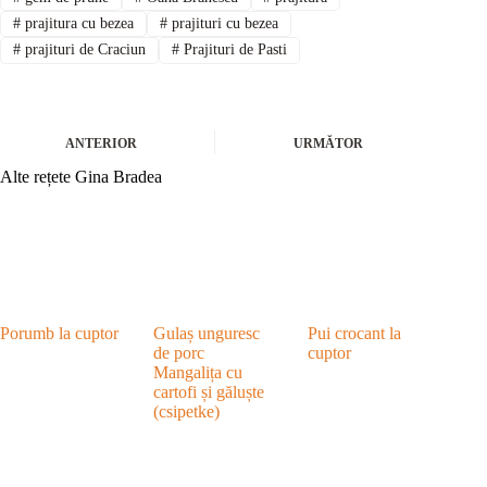
#
prajitura cu bezea
#
prajituri cu bezea
#
prajituri de Craciun
#
Prajituri de Pasti
ANTERIOR
URMĂTOR
Alte rețete Gina Bradea
Porumb la cuptor
Gulaș unguresc
Pui crocant la
de porc
cuptor
Mangalița cu
cartofi și găluște
(csipetke)