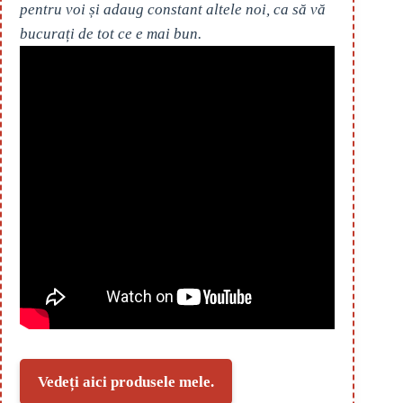
pentru voi și adaug constant altele noi, ca să vă
bucurați de tot ce e mai bun.
Vedeți aici produsele mele.