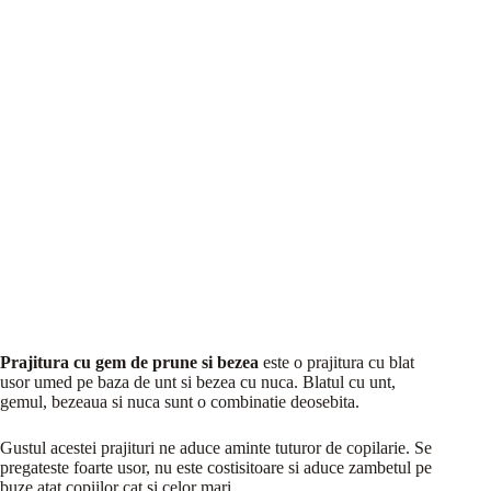
Prajitura cu gem de prune si bezea
este o prajitura cu blat
usor umed pe baza de unt si bezea cu nuca. Blatul cu unt,
gemul, bezeaua si nuca sunt o combinatie deosebita.
Gustul acestei prajituri ne aduce aminte tuturor de copilarie. Se
pregateste foarte usor, nu este costisitoare si aduce zambetul pe
buze atat copiilor cat si celor mari.