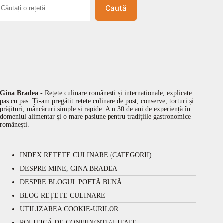
Caută
Gina Bradea
- Rețete culinare românești și internaționale, explicate
pas cu pas. Ți-am pregătit rețete culinare de post, conserve, torturi și
prăjituri, mâncăruri simple și rapide. Am 30 de ani de experiență în
domeniul alimentar și o mare pasiune pentru tradițiile gastronomice
românești.
INDEX REȚETE CULINARE (CATEGORII)
DESPRE MINE, GINA BRADEA
DESPRE BLOGUL POFTĂ BUNĂ
BLOG REȚETE CULINARE
UTILIZAREA COOKIE-URILOR
POLITICĂ DE CONFIDENȚIALITATE