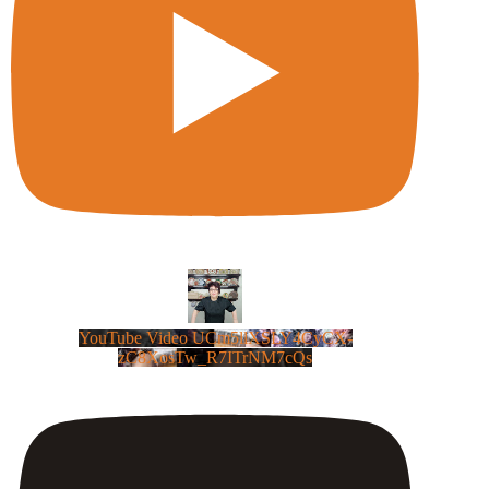
YouTube Video UCm5llXSLY4CyCX-
zC8XosTw_R7ITrNM7cQs