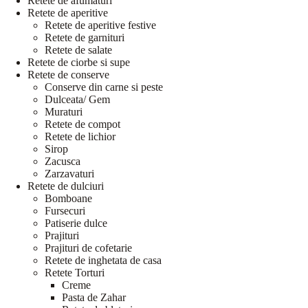
Retete de afumaturi
Retete de aperitive
Retete de aperitive festive
Retete de garnituri
Retete de salate
Retete de ciorbe si supe
Retete de conserve
Conserve din carne si peste
Dulceata/ Gem
Muraturi
Retete de compot
Retete de lichior
Sirop
Zacusca
Zarzavaturi
Retete de dulciuri
Bomboane
Fursecuri
Patiserie dulce
Prajituri
Prajituri de cofetarie
Retete de inghetata de casa
Retete Torturi
Creme
Pasta de Zahar