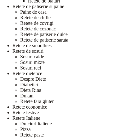
Retete de blaturi
Retete de patiserie si paine
Paine de casa
Retete de chifle
Retete de covrigi
Retete de cozonac
Retete de patiserie dulce
Retete de patiserie sarata
Retete de smoothies
Retete de sosuri
Sosuri calde
Sosuri mixte
Sosuri reci
Retete dietetice
Despre Diete
Diabetici
Dieta Rina
Dukan
Retete fara gluten
Retete economice
Retete festive
Retete Italiene
Dulciuri Italiene
Pizza
Retete paste