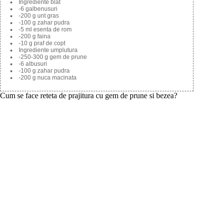
Ingrediente blat
-6 galbenusuri
-200 g unt gras
-100 g zahar pudra
-5 ml esenta de rom
-200 g faina
-10 g praf de copt
Ingrediente umplutura
-250-300 g gem de prune
-6 albusuri
-100 g zahar pudra
-200 g nuca macinata
Cum se face reteta de prajitura cu gem de prune si bezea?