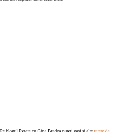
Pe blogul Retete cu Gina Bradea puteti gasi si alte
retete de