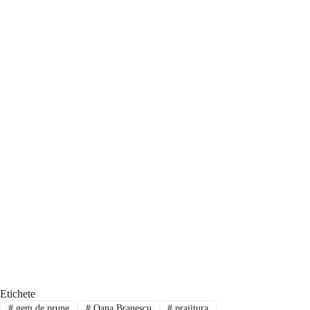
Etichete
#
gem de prune
#
Oana Branescu
#
prajitura