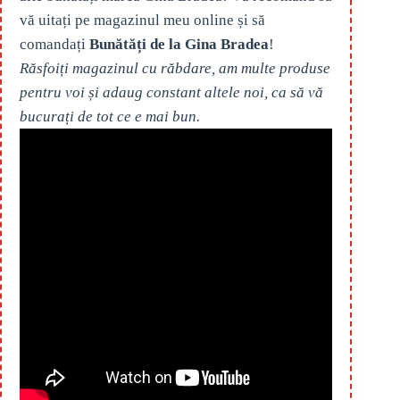
vă uitați pe magazinul meu online și să
comandați
Bunătăți de la Gina Bradea
!
Răsfoiți magazinul cu răbdare, am multe produse
pentru voi și adaug constant altele noi, ca să vă
bucurați de tot ce e mai bun.