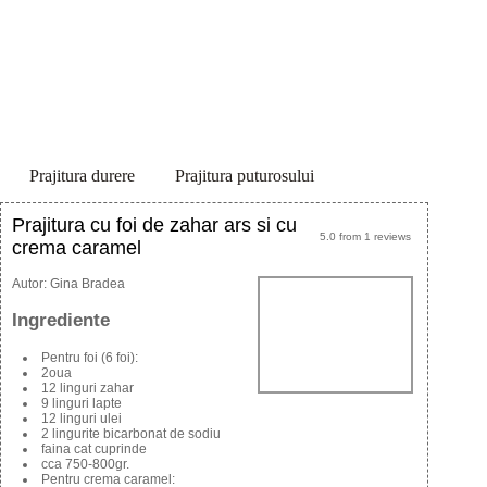
Prajitura durere
Prajitura puturosului
Prajitura cu foi de zahar ars si cu
5.0
from
1
reviews
crema caramel
Autor:
Gina Bradea
Ingrediente
Pentru foi (6 foi):
2oua
12 linguri zahar
9 linguri lapte
12 linguri ulei
2 lingurite bicarbonat de sodiu
faina cat cuprinde
cca 750-800gr.
Pentru crema caramel: