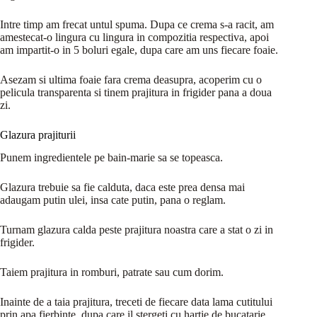
Intre timp am frecat untul spuma. Dupa ce crema s-a racit, am
amestecat-o lingura cu lingura in compozitia respectiva, apoi
am impartit-o in 5 boluri egale, dupa care am uns fiecare foaie.
Asezam si ultima foaie fara crema deasupra, acoperim cu o
pelicula transparenta si tinem prajitura in frigider pana a doua
zi.
Glazura prajiturii
Punem ingredientele pe bain-marie sa se topeasca.
Glazura trebuie sa fie calduta, daca este prea densa mai
adaugam putin ulei, insa cate putin, pana o reglam.
Turnam glazura calda peste prajitura noastra care a stat o zi in
frigider.
Taiem prajitura in romburi, patrate sau cum dorim.
Inainte de a taia prajitura, treceti de fiecare data lama cutitului
prin apa fierbinte, dupa care il stergeti cu hartie de bucatarie.