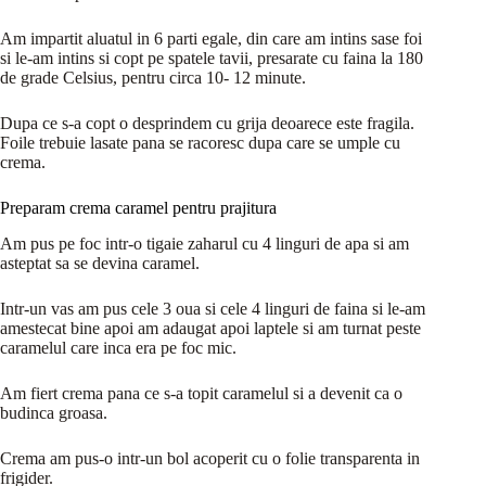
Am impartit aluatul in 6 parti egale, din care am intins sase foi
si le-am intins si copt pe spatele tavii, presarate cu faina la 180
de grade Celsius, pentru circa 10- 12 minute.
Dupa ce s-a copt o desprindem cu grija deoarece este fragila.
Foile trebuie lasate pana se racoresc dupa care se umple cu
crema.
Preparam crema caramel pentru prajitura
Am pus pe foc intr-o tigaie zaharul cu 4 linguri de apa si am
asteptat sa se devina caramel.
Intr-un vas am pus cele 3 oua si cele 4 linguri de faina si le-am
amestecat bine apoi am adaugat apoi laptele si am turnat peste
caramelul care inca era pe foc mic.
Am fiert crema pana ce s-a topit caramelul si a devenit ca o
budinca groasa.
Crema am pus-o intr-un bol acoperit cu o folie transparenta in
frigider.