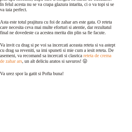
In felul acesta nu se va crapa glazura intarita, ci o va topi si se
va taia perfect.
Asta este totul prajitura cu foi de zahar ars este gata. O reteta
care necesita ceva mai multe eforturi si atentie, dar rezultatul
final ne dovedeste ca acestea merita din plin sa fie facute.
Va invit cu drag si pe voi sa incercati aceasta reteta si va astept
cu drag sa reveniti, sa imi spuneti si mie cum a iesit reteta. De
asemeni, va recomand sa incercati si clasrica
reteta de crema
de zahar ars
, un alt deliciu aratos si savuros! 😛
Va urez spor la gatit si Pofta buna!