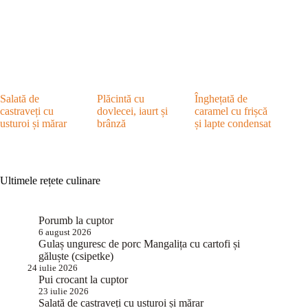
Salată de
Plăcintă cu
Înghețată de
castraveți cu
dovlecei, iaurt și
caramel cu frișcă
usturoi și mărar
brânză
și lapte condensat
Ultimele rețete culinare
Porumb la cuptor
6 august 2026
Gulaș unguresc de porc Mangalița cu cartofi și
găluște (csipetke)
24 iulie 2026
Pui crocant la cuptor
23 iulie 2026
Salată de castraveți cu usturoi și mărar