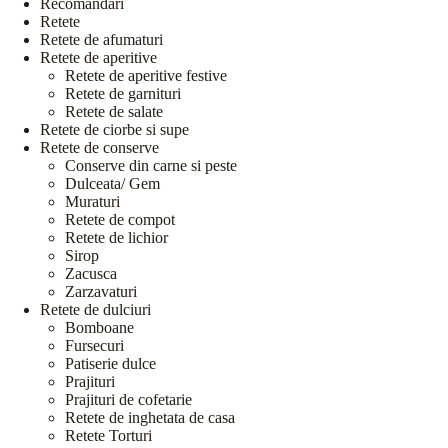
Recomandari
Retete
Retete de afumaturi
Retete de aperitive
Retete de aperitive festive
Retete de garnituri
Retete de salate
Retete de ciorbe si supe
Retete de conserve
Conserve din carne si peste
Dulceata/ Gem
Muraturi
Retete de compot
Retete de lichior
Sirop
Zacusca
Zarzavaturi
Retete de dulciuri
Bomboane
Fursecuri
Patiserie dulce
Prajituri
Prajituri de cofetarie
Retete de inghetata de casa
Retete Torturi