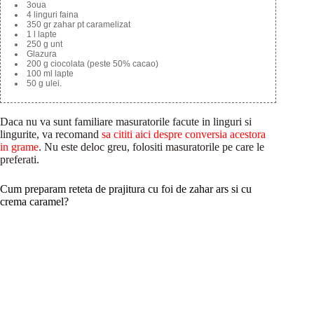
3oua
4 linguri faina
350 gr zahar pt caramelizat
1 l lapte
250 g unt
Glazura
200 g ciocolata (peste 50% cacao)
100 ml lapte
50 g ulei.
Daca nu va sunt familiare masuratorile facute in linguri si
lingurite, va recomand
sa cititi aici despre conversia acestora
in grame
. Nu este deloc greu, folositi masuratorile pe care le
preferati.
Cum preparam reteta de prajitura cu foi de zahar ars si cu
crema caramel?