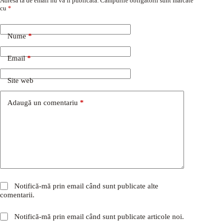
Adresa ta de email nu va fi publicată.
Câmpurile obligatorii sunt marcate
cu
*
Nume
*
Email
*
Site web
Adaugă un comentariu
*
Notifică-mă prin email când sunt publicate alte
comentarii.
Notifică-mă prin email când sunt publicate articole noi.