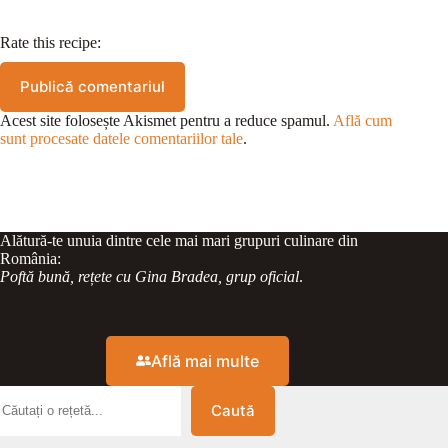
Rate this recipe:
Publică comentariul
Acest site folosește Akismet pentru a reduce spamul.
Află cum
sunt procesate datele comentariilor tale
.
Alătură-te unuia dintre cele mai mari grupuri culinare din
România:
Poftă bună, rețete cu Gina Bradea, grup oficial
.
Află mai multe
Caută