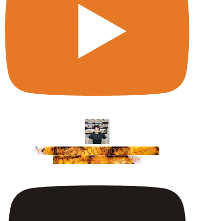
YouTube Video UCm5llXSLY4CyCX-
zC8XosTw_huaQwN_rBrE