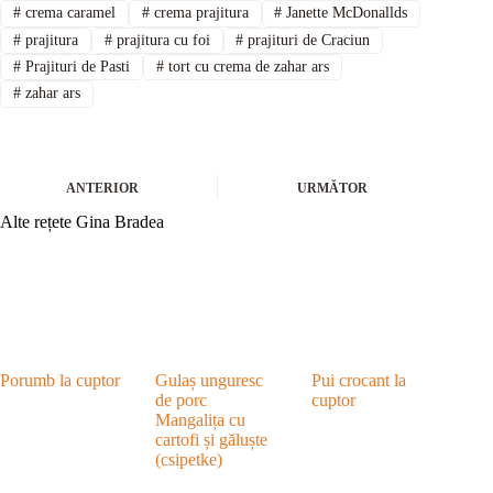
#
crema caramel
#
crema prajitura
#
Janette McDonallds
#
prajitura
#
prajitura cu foi
#
prajituri de Craciun
#
Prajituri de Pasti
#
tort cu crema de zahar ars
#
zahar ars
ANTERIOR
URMĂTOR
Alte rețete Gina Bradea
Porumb la cuptor
Gulaș unguresc
Pui crocant la
de porc
cuptor
Mangalița cu
cartofi și găluște
(csipetke)