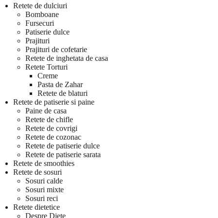
Retete de dulciuri
Bomboane
Fursecuri
Patiserie dulce
Prajituri
Prajituri de cofetarie
Retete de inghetata de casa
Retete Torturi
Creme
Pasta de Zahar
Retete de blaturi
Retete de patiserie si paine
Paine de casa
Retete de chifle
Retete de covrigi
Retete de cozonac
Retete de patiserie dulce
Retete de patiserie sarata
Retete de smoothies
Retete de sosuri
Sosuri calde
Sosuri mixte
Sosuri reci
Retete dietetice
Despre Diete