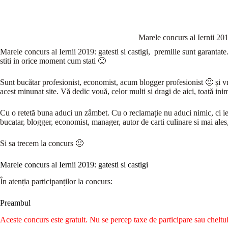
Marele concurs al Iernii 2019
Marele concurs al Iernii 2019: gatesti si castigi, premiile sunt garantat
stiti in orice moment cum stati 🙂
Sunt bucătar profesionist, economist, acum blogger profesionist 🙂 și v
acest minunat site. Vă dedic vouă, celor multi si dragi de aici, toată i
Cu o retetă buna aduci un zâmbet. Cu o reclamație nu aduci nimic, ci ie
bucatar, blogger, economist, manager, autor de carti culinare si mai ale
Si sa trecem la concurs 🙂
Marele concurs al Iernii 2019: gatesti si castigi
În atenția participanților la concurs:
Preambul
Aceste concurs este gratuit. Nu se percep taxe de participare sau cheltui