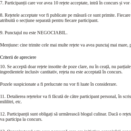
7. Participanții care vor avea 10 rețete acceptate, intră în concurs și vo
8. Rețetele acceptate vor fi publicate pe măsură ce sunt primite. Fiecare r
atribuită o secțiune separată pentru fiecare participant.
9. Punctajul nu este NEGOCIABIL.
Mențiune: cine trimite cele mai multe rețete va avea punctaj mai mare, po
Criterii de apreciere
10. Se acceptă doar rețete insotite de poze clare, nu în ceață, nu parțiale.
ingredientele inclusiv cantitativ, rețeta nu este acceptată în concurs.
Pozele suspicionate a fi prelucrate nu vor fi luate în considerare.
11. Detalierea rețetelor va fi făcută de către participant personal, în scr
mililitri, etc.
12. Participanții sunt obligați să urmărească blogul culinar. Dacă o rețe
va participa la concurs.