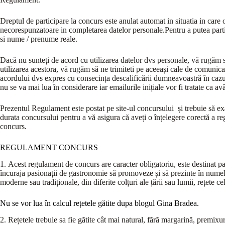
Dreptul de participare la concurs este anulat automat in situatia in care
necorespunzatoare in completarea datelor personale.Pentru a putea partic
si nume / prenume reale.
Dacă nu sunteți de acord cu utilizarea datelor dvs personale, vă rugăm să
utilizarea acestora, vă rugăm să ne trimiteti pe aceeași cale de comunica
acordului dvs expres cu consecința descalificării dumneavoastră în cazul 
nu se va mai lua în considerare iar emailurile inițiale vor fi tratate ca av
Prezentul Regulament este postat pe site-ul concursului și trebuie să ex
durata concursului pentru a vă asigura că aveți o înțelegere corectă a regu
concurs.
REGULAMENT CONCURS
1. Acest regulament de concurs are caracter obligatoriu, este destinat p
încuraja pasionații de gastronomie să promoveze și să prezinte în numele 
moderne sau tradiționale, din diferite colțuri ale țării sau lumii, rețete 
Nu se vor lua în calcul rețetele gătite dupa blogul Gina Bradea.
2. Rețetele trebuie sa fie gătite cât mai natural, fără margarină, premixur