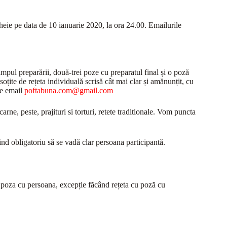
heie pe data de 10 ianuarie 2020, la ora 24.00. Emailurile
timpul preparării, două-trei poze cu preparatul final și o poză
oțite de rețeta individuală scrisă cât mai clar și amănunțit, cu
 de email
poftabuna.com@gmail.com
arne, peste, prajituri si torturi, retete traditionale. Vom puncta
fiind obligatoriu să se vadă clar persoana participantă.
 poza cu persoana, excepție făcând rețeta cu poză cu