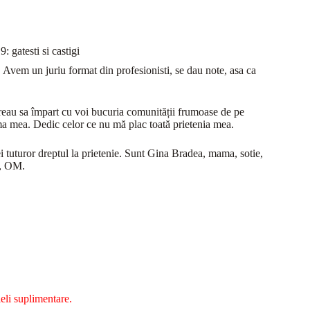
: gatesti si castigi
e. Avem un juriu format din profesionisti, se dau note, asa ca
reau sa împart cu voi bucuria comunității frumoase de pe
nima mea. Dedic celor ce nu mă plac toată prietenia mea.
i tuturor dreptul la prietenie. Sunt Gina Bradea, mama, sotie,
s, OM.
eli suplimentare.