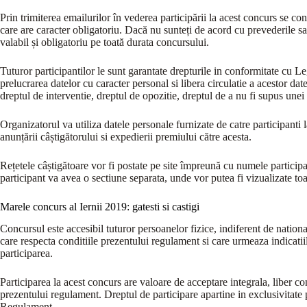
Prin trimiterea emailurilor în vederea participării la acest concurs se 
care are caracter obligatoriu. Dacă nu sunteți de acord cu prevederile s
valabil și obligatoriu pe toată durata concursului.
Tuturor participantilor le sunt garantate drepturile in conformitate cu L
prelucrarea datelor cu caracter personal si libera circulatie a acestor dat
dreptul de interventie, dreptul de opozitie, dreptul de a nu fi supus unei d
Organizatorul va utiliza datele personale furnizate de catre participanti l
anunțării câștigătorului si expedierii premiului către acesta.
Rețetele câștigătoare vor fi postate pe site împreună cu numele particip
participant va avea o sectiune separata, unde vor putea fi vizualizate toat
Marele concurs al Iernii 2019: gatesti si castigi
Concursul este accesibil tuturor persoanelor fizice, indiferent de nationa
care respecta conditiile prezentului regulament si care urmeaza indicati
participarea.
Participarea la acest concurs are valoare de acceptare integrala, liber con
prezentului regulament. Dreptul de participare apartine in exclusivitate 
Regulament.