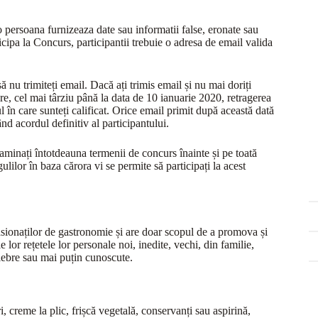
 o persoana furnizeaza date sau informatii false, eronate sau
ipa la Concurs, participantii trebuie o adresa de email valida
 nu trimiteți email. Dacă ați trimis email și nu mai doriți
re, cel mai târziu până la data de 10 ianuarie 2020, retragerea
în care sunteți calificat. Orice email primit după această dată
ând acordul definitiv al participantului.
aminați întotdeauna termenii de concurs înainte și pe toată
lilor în baza cărora vi se permite să participați la acest
asionaților de gastronomie și are doar scopul de a promova și
lor rețetele lor personale noi, inedite, vechi, din familie,
celebre sau mai puțin cunoscute.
i, creme la plic, frișcă vegetală, conservanți sau aspirină,