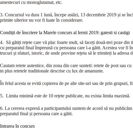
amestecuri cu monoglutamat, etc.
3. Concursul va dura 1 lună, începe astăzi, 13 decembrie 2019 și se înc
primite ulterior nu vor fi luate în considerare.
Condiții de înscriere la Marele concurs al Iernii 2019: gatesti si castigi
4. Să gătiți rețete care vă plac foarte mult, să faceți două-trei poze din 
cu preparatul final împreună cu persoana care l-a gătit. Acestea vor fi îns
trucuri și sfaturi, istoric, de unde provine rețeta să le trimiteți la adresa
Cautam retete autentice, din zona din care sunteti: retete de post sau cu c
in plus retetele traditionale descrise cu lux de amanunte.
În felul acesta se evită copierea de pe alte site-uri sau de prin grupuri, 
5. Limita minimă este de 10 rețete publicate, nu exista limita maximă.
6. La cererea expresă a participantului suntem de acord să nu publicăm
preparatul final și persoana care a gătit.
Intrarea în concurs