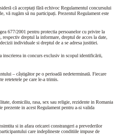
consideră că acceptați fără echivoc Regulamentul concursului
ale, vă rugăm să nu participați. Prezentul Regulament este
egea 677/2001 pentru protectia persoanelor cu privire la
e, respectiv dreptul la informare, dreptul de acces la date,
ecizii individuale si dreptul de a se adresa justitiei.
a inscrierea in concurs exclusiv in scopul identificării,
antului – câștigător pe o perioadă nedeterminată. Fiecare
e retetetele pe care le-a trimis.
litate, domiciliu, rasa, sex sau religie, rezidente in Romania
ile prezente in acest Regulament pentru a-si valida
simtita si in afara oricarei constrangeri a prevederilor
participantului care indeplineste conditiile impuse de