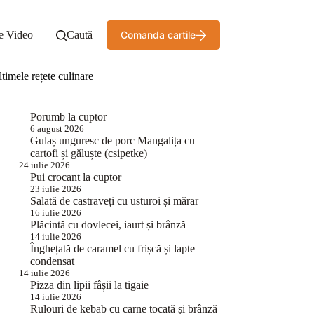
e Video
Caută
Comanda cartile
timele rețete culinare
Porumb la cuptor
6 august 2026
Gulaș unguresc de porc Mangalița cu
cartofi și găluște (csipetke)
24 iulie 2026
Pui crocant la cuptor
23 iulie 2026
Salată de castraveți cu usturoi și mărar
16 iulie 2026
Plăcintă cu dovlecei, iaurt și brânză
14 iulie 2026
Înghețată de caramel cu frișcă și lapte
condensat
14 iulie 2026
Pizza din lipii fâșii la tigaie
14 iulie 2026
Rulouri de kebab cu carne tocată și brânză