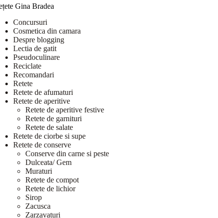
ețete Gina Bradea
Concursuri
Cosmetica din camara
Despre blogging
Lectia de gatit
Pseudoculinare
Reciclate
Recomandari
Retete
Retete de afumaturi
Retete de aperitive
Retete de aperitive festive
Retete de garnituri
Retete de salate
Retete de ciorbe si supe
Retete de conserve
Conserve din carne si peste
Dulceata/ Gem
Muraturi
Retete de compot
Retete de lichior
Sirop
Zacusca
Zarzavaturi