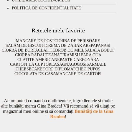
UTILIZAREA COOKIE-URILOR
POLITICĂ DE CONFIDENȚIALITATE
Rețetele mele favorite
MANCARE DE POST
CIORBA DE PERISOARE
SALAM DE BISCUITI
CREMA DE ZAHAR ARS
PAPANASI
CIORBA DE BURTA
CLATITE
DROB DE MIEL
SALATA BOEUF
CIORBA RADAUTEANA
TIRAMISU FARA OUA
CLATITE AMERICANE
PASTE CARBONARA
CARTOFI LA CUPTOR
LASAGNA
GOGOSI
SARMALE
CHEESECAKE
TORT DIPLOMAT
CHEC PUFOS
CIOCOLATA DE CASA
MANCARE DE CARTOFI
Acum puteți comanda condimentele, ingredientele și multe
alte bunătăți marca Gina Bradea! Vă recomand să vă uitați pe
magazinul meu online și să comandați
Bunătăți de la Gina
Bradea
!