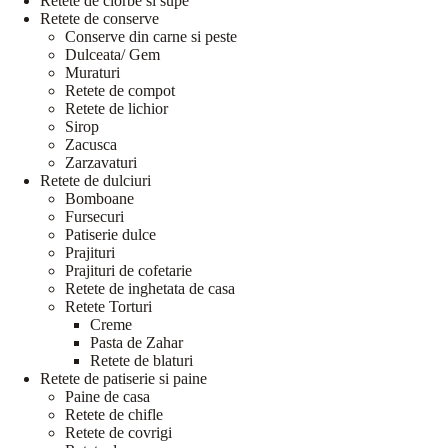
Retete de ciorbe si supe
Retete de conserve
Conserve din carne si peste
Dulceata/ Gem
Muraturi
Retete de compot
Retete de lichior
Sirop
Zacusca
Zarzavaturi
Retete de dulciuri
Bomboane
Fursecuri
Patiserie dulce
Prajituri
Prajituri de cofetarie
Retete de inghetata de casa
Retete Torturi
Creme
Pasta de Zahar
Retete de blaturi
Retete de patiserie si paine
Paine de casa
Retete de chifle
Retete de covrigi