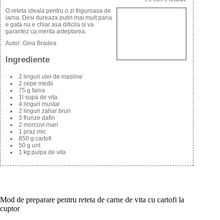
O reteta ideala pentru o zi friguroasa de
iarna. Desi dureaza putin mai mult pana
e gata nu e chiar asa dificila si va
garantez ca merita asteptarea.
Autor:
Gina Bradea
Ingrediente
2 linguri ulei de masline
2 cepe medii
75 g faina
1l supa de vita
4 linguri mustar
2 linguri zahar brun
3 frunze dafin
2 morcovi mari
1 praz mic
850 g cartofi
50 g unt
1 kg pulpa de vita
Mod de preparare pentru reteta de carne de vita cu cartofi la
cuptor