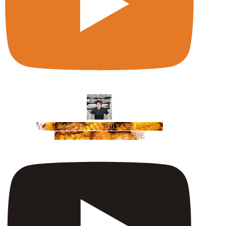
YouTube Video UCm5llXSLY4CyCX-
zC8XosTw_huaQwN_rBrE