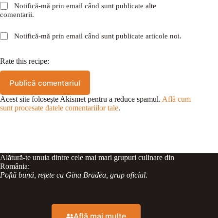
Notifică-mă prin email când sunt publicate alte
comentarii.
Notifică-mă prin email când sunt publicate articole noi.
Rate this recipe:
Publică comentariul
Acest site folosește Akismet pentru a reduce spamul.
Află cum
sunt procesate datele comentariilor tale
.
Alătură-te unuia dintre cele mai mari grupuri culinare din
România:
Poftă bună, rețete cu Gina Bradea, grup oficial
.
Află mai multe