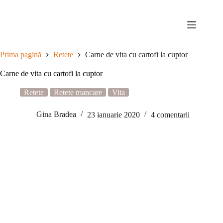
Sari
la
conținut
Prima pagină
Retete
Carne de vita cu cartofi la cuptor
Carne de vita cu cartofi la cuptor
Retete
Retete mancare
Vita
Gina Bradea
23 ianuarie 2020
4 comentarii