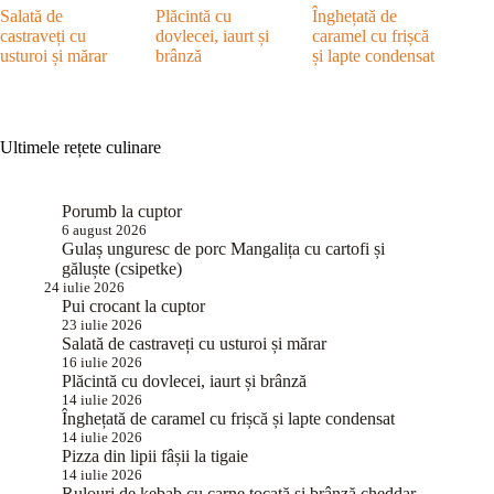
Salată de
Plăcintă cu
Înghețată de
castraveți cu
dovlecei, iaurt și
caramel cu frișcă
usturoi și mărar
brânză
și lapte condensat
Ultimele rețete culinare
Porumb la cuptor
6 august 2026
Gulaș unguresc de porc Mangalița cu cartofi și
găluște (csipetke)
24 iulie 2026
Pui crocant la cuptor
23 iulie 2026
Salată de castraveți cu usturoi și mărar
16 iulie 2026
Plăcintă cu dovlecei, iaurt și brânză
14 iulie 2026
Înghețată de caramel cu frișcă și lapte condensat
14 iulie 2026
Pizza din lipii fâșii la tigaie
14 iulie 2026
Rulouri de kebab cu carne tocată și brânză cheddar