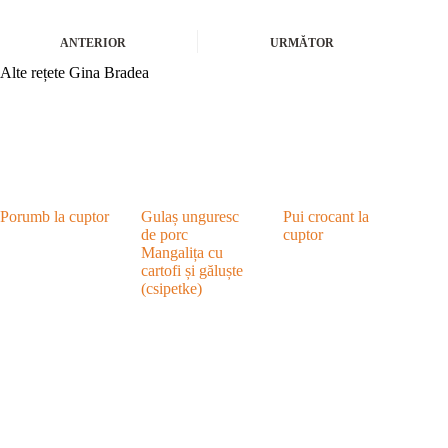
ANTERIOR
URMĂTOR
Alte rețete Gina Bradea
Porumb la cuptor
Gulaș unguresc
Pui crocant la
de porc
cuptor
Mangalița cu
cartofi și găluște
(csipetke)