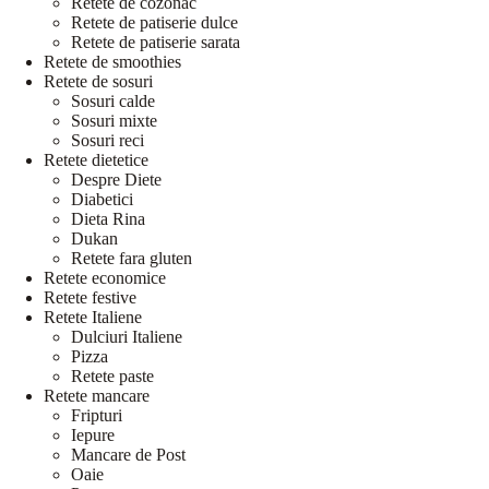
Retete de cozonac
Retete de patiserie dulce
Retete de patiserie sarata
Retete de smoothies
Retete de sosuri
Sosuri calde
Sosuri mixte
Sosuri reci
Retete dietetice
Despre Diete
Diabetici
Dieta Rina
Dukan
Retete fara gluten
Retete economice
Retete festive
Retete Italiene
Dulciuri Italiene
Pizza
Retete paste
Retete mancare
Fripturi
Iepure
Mancare de Post
Oaie