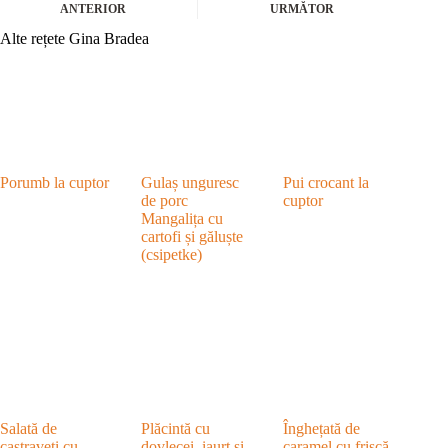
ANTERIOR
URMĂTOR
Alte rețete Gina Bradea
Porumb la cuptor
Gulaș unguresc
Pui crocant la
de porc
cuptor
Mangalița cu
cartofi și găluște
(csipetke)
Salată de
Plăcintă cu
Înghețată de
castraveți cu
dovlecei, iaurt și
caramel cu frișcă