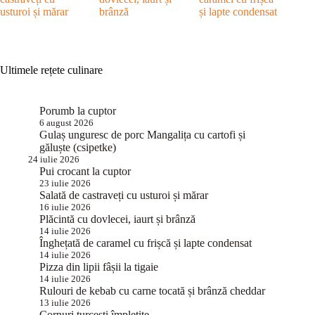
usturoi și mărar
brânză
și lapte condensat
Ultimele rețete culinare
Porumb la cuptor
6 august 2026
Gulaș unguresc de porc Mangalița cu cartofi și
găluște (csipetke)
24 iulie 2026
Pui crocant la cuptor
23 iulie 2026
Salată de castraveți cu usturoi și mărar
16 iulie 2026
Plăcintă cu dovlecei, iaurt și brânză
14 iulie 2026
Înghețată de caramel cu frișcă și lapte condensat
14 iulie 2026
Pizza din lipii fâșii la tigaie
14 iulie 2026
Rulouri de kebab cu carne tocată și brânză cheddar
13 iulie 2026
Cornuri turcești împletite