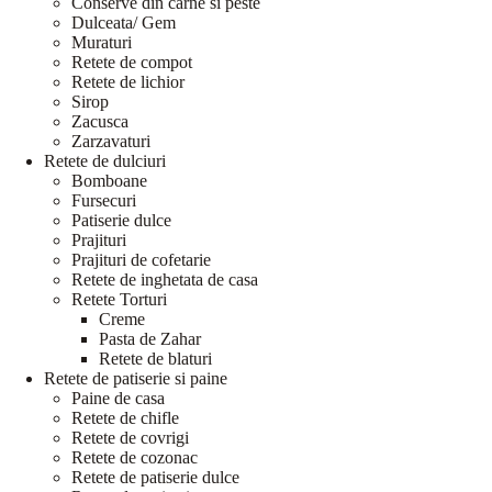
Conserve din carne si peste
Dulceata/ Gem
Muraturi
Retete de compot
Retete de lichior
Sirop
Zacusca
Zarzavaturi
Retete de dulciuri
Bomboane
Fursecuri
Patiserie dulce
Prajituri
Prajituri de cofetarie
Retete de inghetata de casa
Retete Torturi
Creme
Pasta de Zahar
Retete de blaturi
Retete de patiserie si paine
Paine de casa
Retete de chifle
Retete de covrigi
Retete de cozonac
Retete de patiserie dulce