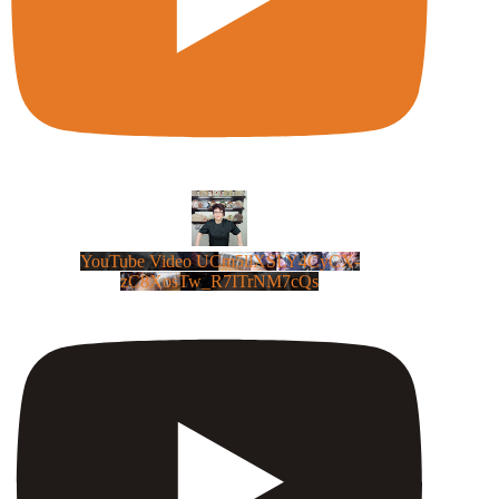
YouTube Video UCm5llXSLY4CyCX-
zC8XosTw_R7ITrNM7cQs