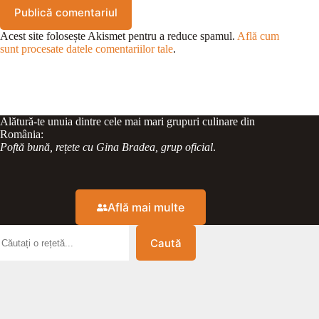
Publică comentariul
Acest site folosește Akismet pentru a reduce spamul.
Află cum
sunt procesate datele comentariilor tale
.
Alătură-te unuia dintre cele mai mari grupuri culinare din
România:
Poftă bună, rețete cu Gina Bradea, grup oficial
.
Află mai multe
Caută