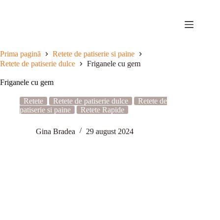
Sari
la
conținut
Prima pagină
Retete de patiserie si paine
Retete de patiserie dulce
Friganele cu gem
Friganele cu gem
Retete
Retete de patiserie dulce
Retete de
patiserie si paine
Retete Rapide
Gina Bradea
29 august 2024