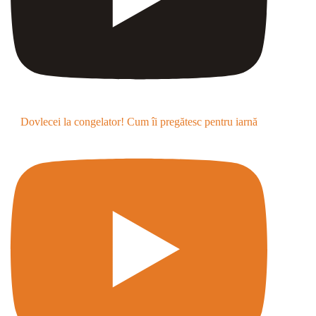
Dovlecei la congelator! Cum îi pregătesc pentru iarnă