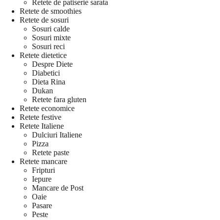
Retete de patiserie sarata
Retete de smoothies
Retete de sosuri
Sosuri calde
Sosuri mixte
Sosuri reci
Retete dietetice
Despre Diete
Diabetici
Dieta Rina
Dukan
Retete fara gluten
Retete economice
Retete festive
Retete Italiene
Dulciuri Italiene
Pizza
Retete paste
Retete mancare
Fripturi
Iepure
Mancare de Post
Oaie
Pasare
Peste