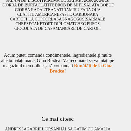
SALAM DE BISCUITI
CREMA DE ZAHAR ARS
PAPANASI
CIORBA DE BURTA
CLATITE
DROB DE MIEL
SALATA BOEUF
CIORBA RADAUTEANA
TIRAMISU FARA OUA
CLATITE AMERICANE
PASTE CARBONARA
CARTOFI LA CUPTOR
LASAGNA
GOGOSI
SARMALE
CHEESECAKE
TORT DIPLOMAT
CHEC PUFOS
CIOCOLATA DE CASA
MANCARE DE CARTOFI
Acum puteți comanda condimentele, ingredientele și multe
alte bunătăți marca Gina Bradea! Vă recomand să vă uitați pe
magazinul meu online și să comandați
Bunătăți de la Gina
Bradea
!
Ce mai citesc
ANDRESSA
GABRIEL URSAN
HAI SA GATIM CU AMALIA