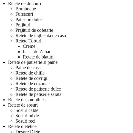
Retete de dulciuri
Bomboane
Fursecuri
Patiserie dulce
Prajituri
Prajituri de cofetarie
Retete de inghetata de casa
Retete Torturi
Creme
Pasta de Zahar
Retete de blaturi
Retete de patiserie si paine
Paine de casa
Retete de chifle
Retete de covrigi
Retete de cozonac
Retete de patiserie dulce
Retete de patiserie sarata
Retete de smoothies
Retete de sosuri
Sosuri calde
Sosuri mixte
Sosuri reci
Retete dietetice
Despre Diete