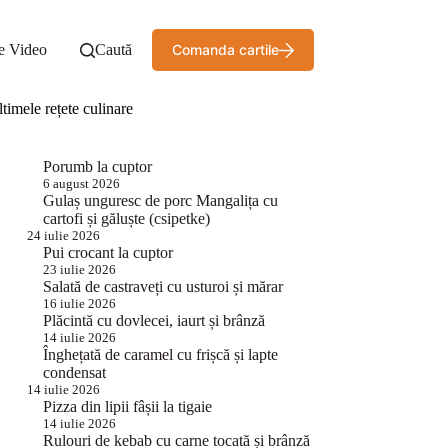
e Video
Caută
Comanda cartile
timele rețete culinare
Porumb la cuptor
6 august 2026
Gulaș unguresc de porc Mangalița cu
cartofi și găluște (csipetke)
24 iulie 2026
Pui crocant la cuptor
23 iulie 2026
Salată de castraveți cu usturoi și mărar
16 iulie 2026
Plăcintă cu dovlecei, iaurt și brânză
14 iulie 2026
Înghețată de caramel cu frișcă și lapte
condensat
14 iulie 2026
Pizza din lipii fâșii la tigaie
14 iulie 2026
Rulouri de kebab cu carne tocată și brânză