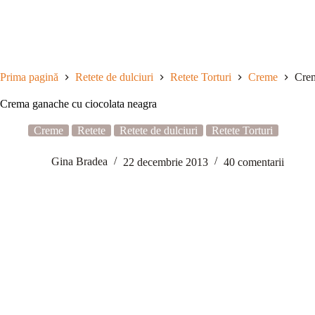
Sari
la
conținut
Prima pagină
Retete de dulciuri
Retete Torturi
Creme
Crem
Crema ganache cu ciocolata neagra
Creme
Retete
Retete de dulciuri
Retete Torturi
Gina Bradea
22 decembrie 2013
40 comentarii