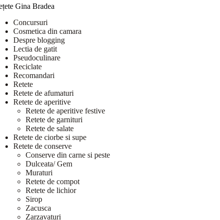
ețete Gina Bradea
Concursuri
Cosmetica din camara
Despre blogging
Lectia de gatit
Pseudoculinare
Reciclate
Recomandari
Retete
Retete de afumaturi
Retete de aperitive
Retete de aperitive festive
Retete de garnituri
Retete de salate
Retete de ciorbe si supe
Retete de conserve
Conserve din carne si peste
Dulceata/ Gem
Muraturi
Retete de compot
Retete de lichior
Sirop
Zacusca
Zarzavaturi