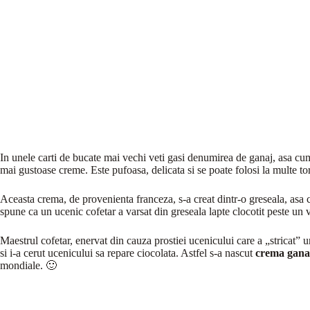
In unele carti de bucate mai vechi veti gasi denumirea de ganaj, asa cum 
mai gustoase creme. Este pufoasa, delicata si se poate folosi la multe tor
Aceasta crema, de provenienta franceza, s-a creat dintr-o greseala, asa 
spune ca un ucenic cofetar a varsat din greseala lapte clocotit peste un 
Maestrul cofetar, enervat din cauza prostiei ucenicului care a „stricat” 
si i-a cerut ucenicului sa repare ciocolata. Astfel s-a nascut
crema gana
mondiale. 🙂