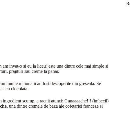
R
am invat-o si eu la liceu) este una dintre cele mai simple si
turi, prajituri sau creme la pahar.
cum multe minunatii au fost descoperite din greseala. Se
vas cu ciocolata.
un ingredient scump, a racnit atunci: Ganaaaache!!! (imbecil)
che
, una dintre cremele de baza ale cofetariei franceze si