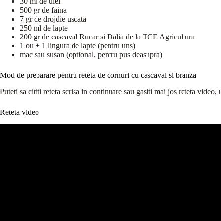
30 ml de ulei
500 gr de faina
7 gr de drojdie uscata
250 ml de lapte
200 gr de cascaval Rucar si Dalia de la TCE Agricultura
1 ou + 1 lingura de lapte (pentru uns)
mac sau susan (optional, pentru pus deasupra)
Mod de preparare pentru reteta de cornuri cu cascaval si branza
Puteti sa cititi reteta scrisa in continuare sau gasiti mai jos reteta vide
Reteta video