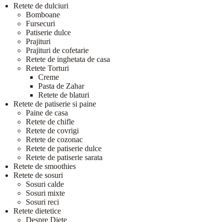
Retete de dulciuri
Bomboane
Fursecuri
Patiserie dulce
Prajituri
Prajituri de cofetarie
Retete de inghetata de casa
Retete Torturi
Creme
Pasta de Zahar
Retete de blaturi
Retete de patiserie si paine
Paine de casa
Retete de chifle
Retete de covrigi
Retete de cozonac
Retete de patiserie dulce
Retete de patiserie sarata
Retete de smoothies
Retete de sosuri
Sosuri calde
Sosuri mixte
Sosuri reci
Retete dietetice
Despre Diete