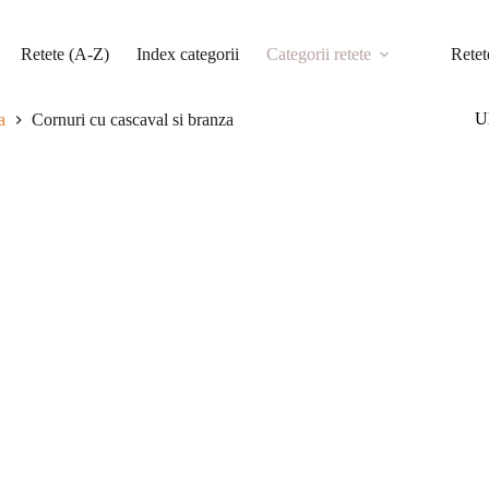
Retete (A-Z)
Index categorii
Categorii retete
Retet
Ul
a
Cornuri cu cascaval si branza