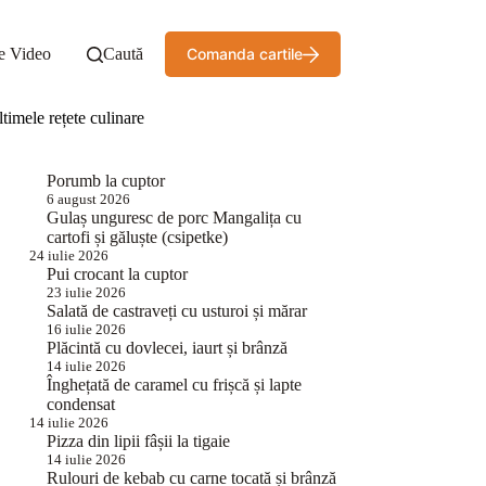
e Video
Caută
Comanda cartile
timele rețete culinare
Porumb la cuptor
6 august 2026
Gulaș unguresc de porc Mangalița cu
cartofi și găluște (csipetke)
24 iulie 2026
Pui crocant la cuptor
23 iulie 2026
Salată de castraveți cu usturoi și mărar
16 iulie 2026
Plăcintă cu dovlecei, iaurt și brânză
14 iulie 2026
Înghețată de caramel cu frișcă și lapte
condensat
14 iulie 2026
Pizza din lipii fâșii la tigaie
14 iulie 2026
Rulouri de kebab cu carne tocată și brânză