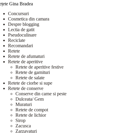
ețete Gina Bradea
Concursuri
Cosmetica din camara
Despre blogging
Lectia de gatit
Pseudoculinare
Reciclate
Recomandari
Retete
Retete de afumaturi
Retete de aperitive
Retete de aperitive festive
Retete de garnituri
Retete de salate
Retete de ciorbe si supe
Retete de conserve
Conserve din carne si peste
Dulceata/ Gem
Muraturi
Retete de compot
Retete de lichior
Sirop
Zacusca
Zarzavaturi