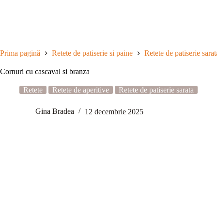
Sari
la
conținut
Prima pagină
Retete de patiserie si paine
Retete de patiserie sarat
Cornuri cu cascaval si branza
Retete
Retete de aperitive
Retete de patiserie sarata
Gina Bradea
12 decembrie 2025