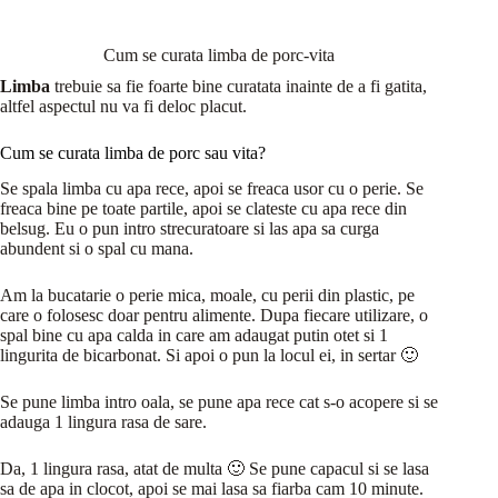
Cum se curata limba de porc-vita
Limba
trebuie sa fie foarte bine curatata inainte de a fi gatita,
altfel aspectul nu va fi deloc placut.
Cum se curata limba de porc sau vita?
Se spala limba cu apa rece, apoi se freaca usor cu o perie. Se
freaca bine pe toate partile, apoi se clateste cu apa rece din
belsug. Eu o pun intro strecuratoare si las apa sa curga
abundent si o spal cu mana.
Am la bucatarie o perie mica, moale, cu perii din plastic, pe
care o folosesc doar pentru alimente. Dupa fiecare utilizare, o
spal bine cu apa calda in care am adaugat putin otet si 1
lingurita de bicarbonat. Si apoi o pun la locul ei, in sertar 🙂
Se pune limba intro oala, se pune apa rece cat s-o acopere si se
adauga 1 lingura rasa de sare.
Da, 1 lingura rasa, atat de multa 🙂 Se pune capacul si se lasa
sa de apa in clocot, apoi se mai lasa sa fiarba cam 10 minute.