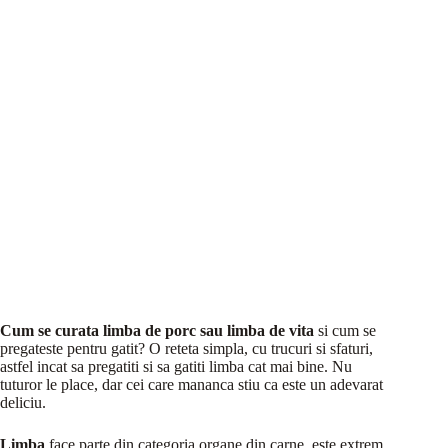
Cum se curata limba de porc sau limba de vita
si cum se
pregateste pentru gatit? O reteta simpla, cu trucuri si sfaturi,
astfel incat sa pregatiti si sa gatiti limba cat mai bine. Nu
tuturor le place, dar cei care mananca stiu ca este un adevarat
deliciu.
Limba
face parte din categoria organe din carne, este extrem