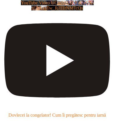
YouTube Video UCm5llXSLY4CyCX-
zC8XosTw_R7ITrNM7cQs
Dovlecei la congelator! Cum îi pregătesc pentru iarnă