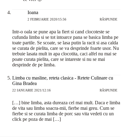
Ioana
2 FEBRUARIE 2020/15:56
RĂSPUNDE
Intr-o oala se pune apa la fiert si cand clocoteste se
cufunda limba si se tot intoarce pana se basica limba pe
toate partile. Se scoate, se lasa putin la racit si asa calda
se curata de pielita, care se va desprinde foarte usor. Nu
trebuie lasata mult in apa clocotita, caci alfel nu mai se
poate curata pielita, care se intareste si nu se mai
desprinde de pe limba.
Limba cu masline, reteta clasica - Retete Culinare cu
Gina Bradea
22 IANUARIE 2021/12:16
RĂSPUNDE
[…] bine limba, asta dureaza cel mai mult. Daca e limba
de vita sau limba soacra-mii, fierbe mai greu. Cum se
fierbe si se curata limba de porc sau vita vedeti cu un
click pe poza de mai […]