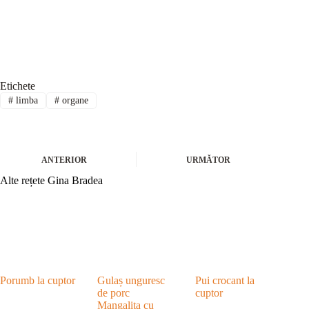
Etichete
#
limba
#
organe
ANTERIOR
URMĂTOR
Alte rețete Gina Bradea
Porumb la cuptor
Gulaș unguresc
Pui crocant la
de porc
cuptor
Mangalița cu