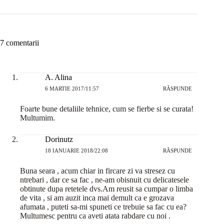
7 comentarii
A. Alina
6 MARTIE 2017/11:57
RĂSPUNDE
Foarte bune detaliile tehnice, cum se fierbe si se curata!
Multumim.
Dorinutz
18 IANUARIE 2018/22:08
RĂSPUNDE
Buna seara , acum chiar in fircare zi va stresez cu
ntrebari , dar ce sa fac , ne-am obisnuit cu delicatesele
obtinute dupa retetele dvs.Am reusit sa cumpar o limba
de vita , si am auzit inca mai demult ca e grozava
afumata , puteti sa-mi spuneti ce trebuie sa fac cu ea?
Multumesc pentru ca aveti atata rabdare cu noi .