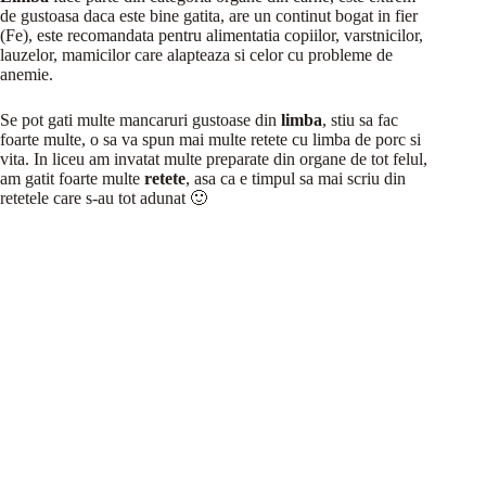
de gustoasa daca este bine gatita, are un continut bogat in fier
(Fe), este recomandata pentru alimentatia copiilor, varstnicilor,
lauzelor, mamicilor care alapteaza si celor cu probleme de
anemie.
Se pot gati multe mancaruri gustoase din
limba
, stiu sa fac
foarte multe, o sa va spun mai multe retete cu limba de porc si
vita. In liceu am invatat multe preparate din organe de tot felul,
am gatit foarte multe
retete
, asa ca e timpul sa mai scriu din
retetele care s-au tot adunat 🙂