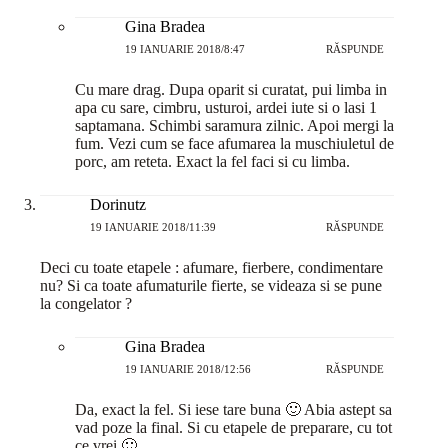
Gina Bradea
19 IANUARIE 2018/8:47
RĂSPUNDE
Cu mare drag. Dupa oparit si curatat, pui limba in
apa cu sare, cimbru, usturoi, ardei iute si o lasi 1
saptamana. Schimbi saramura zilnic. Apoi mergi la
fum. Vezi cum se face afumarea la muschiuletul de
porc, am reteta. Exact la fel faci si cu limba.
Dorinutz
19 IANUARIE 2018/11:39
RĂSPUNDE
Deci cu toate etapele : afumare, fierbere, condimentare
nu? Si ca toate afumaturile fierte, se videaza si se pune
la congelator ?
Gina Bradea
19 IANUARIE 2018/12:56
RĂSPUNDE
Da, exact la fel. Si iese tare buna 🙂 Abia astept sa
vad poze la final. Si cu etapele de preparare, cu tot
ce vrei 🙂