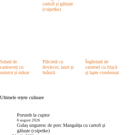
cartofi și găluște
(csipetke)
Salată de
Plăcintă cu
Înghețată de
castraveți cu
dovlecei, iaurt și
caramel cu frișcă
usturoi și mărar
brânză
și lapte condensat
Ultimele rețete culinare
Porumb la cuptor
6 august 2026
Gulaș unguresc de porc Mangalița cu cartofi și
găluște (csipetke)