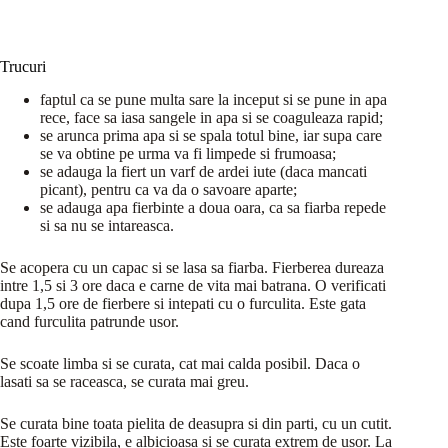
Trucuri
faptul ca se pune multa sare la inceput si se pune in apa
rece, face sa iasa sangele in apa si se coaguleaza rapid;
se arunca prima apa si se spala totul bine, iar supa care
se va obtine pe urma va fi limpede si frumoasa;
se adauga la fiert un varf de ardei iute (daca mancati
picant), pentru ca va da o savoare aparte;
se adauga apa fierbinte a doua oara, ca sa fiarba repede
si sa nu se intareasca.
Se acopera cu un capac si se lasa sa fiarba. Fierberea dureaza
intre 1,5 si 3 ore daca e carne de vita mai batrana. O verificati
dupa 1,5 ore de fierbere si intepati cu o furculita. Este gata
cand furculita patrunde usor.
Se scoate limba si se curata, cat mai calda posibil. Daca o
lasati sa se raceasca, se curata mai greu.
Se curata bine toata pielita de deasupra si din parti, cu un cutit.
Este foarte vizibila, e albicioasa si se curata extrem de usor. La