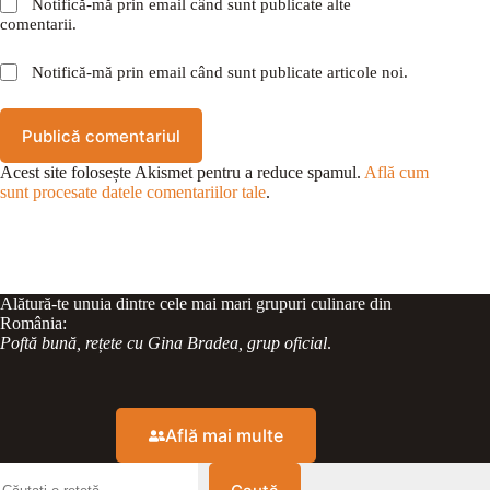
Notifică-mă prin email când sunt publicate alte
comentarii.
Notifică-mă prin email când sunt publicate articole noi.
Publică comentariul
Acest site folosește Akismet pentru a reduce spamul.
Află cum
sunt procesate datele comentariilor tale
.
Alătură-te unuia dintre cele mai mari grupuri culinare din
România:
Poftă bună, rețete cu Gina Bradea, grup oficial
.
Află mai multe