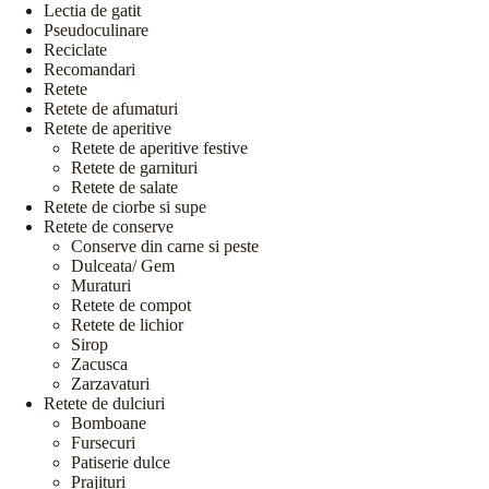
Lectia de gatit
Pseudoculinare
Reciclate
Recomandari
Retete
Retete de afumaturi
Retete de aperitive
Retete de aperitive festive
Retete de garnituri
Retete de salate
Retete de ciorbe si supe
Retete de conserve
Conserve din carne si peste
Dulceata/ Gem
Muraturi
Retete de compot
Retete de lichior
Sirop
Zacusca
Zarzavaturi
Retete de dulciuri
Bomboane
Fursecuri
Patiserie dulce
Prajituri