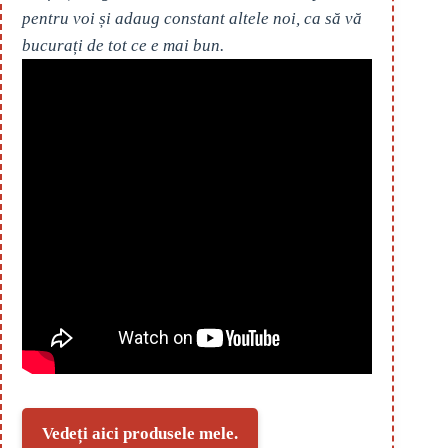
pentru voi și adaug constant altele noi, ca să vă
bucurați de tot ce e mai bun.
Vedeți aici produsele mele.