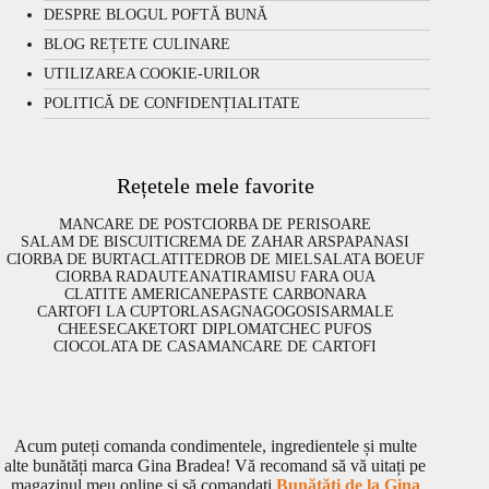
DESPRE BLOGUL POFTĂ BUNĂ
BLOG REȚETE CULINARE
UTILIZAREA COOKIE-URILOR
POLITICĂ DE CONFIDENȚIALITATE
Rețetele mele favorite
MANCARE DE POST
CIORBA DE PERISOARE
SALAM DE BISCUITI
CREMA DE ZAHAR ARS
PAPANASI
CIORBA DE BURTA
CLATITE
DROB DE MIEL
SALATA BOEUF
CIORBA RADAUTEANA
TIRAMISU FARA OUA
CLATITE AMERICANE
PASTE CARBONARA
CARTOFI LA CUPTOR
LASAGNA
GOGOSI
SARMALE
CHEESECAKE
TORT DIPLOMAT
CHEC PUFOS
CIOCOLATA DE CASA
MANCARE DE CARTOFI
Acum puteți comanda condimentele, ingredientele și multe
alte bunătăți marca Gina Bradea! Vă recomand să vă uitați pe
magazinul meu online și să comandați
Bunătăți de la Gina