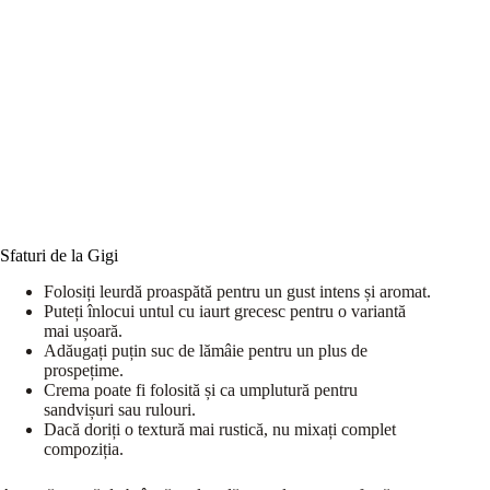
Sfaturi de la Gigi
Folosiți leurdă proaspătă pentru un gust intens și aromat.
Puteți înlocui untul cu iaurt grecesc pentru o variantă
mai ușoară.
Adăugați puțin suc de lămâie pentru un plus de
prospețime.
Crema poate fi folosită și ca umplutură pentru
sandvișuri sau rulouri.
Dacă doriți o textură mai rustică, nu mixați complet
compoziția.