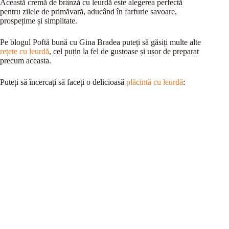
Această cremă de brânză cu leurdă este alegerea perfectă
pentru zilele de primăvară, aducând în farfurie savoare,
prospețime și simplitate.
Pe blogul Poftă bună cu Gina Bradea puteți să găsiți multe alte
rețete cu leurdă
, cel puțin la fel de gustoase și ușor de preparat
precum aceasta.
Puteți să încercați să faceți o delicioasă
plăcintă cu leurdă
: