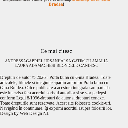
Bradea
!
Ce mai citesc
ANDRESSA
GABRIEL URSAN
HAI SA GATIM CU AMALIA
LAURA ADAMACHE
SI BLONDELE GANDESC
Drepturi de autor © 2026 - Pofta buna cu Gina Bradea. Toate
articolele, filmele si imaginile apartin autorilor Pofta buna cu
Gina Bradea. Orice publicare a acestora integrala sau partiala
este interzisa fara acordul scris al autorilor si se vor pedepsi
conform Legii 8/1996-drepturi de autor si drepturi conexe.
Toate drepturile sunt rezervate. Acest site foloseste cookie-uri.
Navigând în continuare, îţi exprimi acordul asupra folosirii lor.
Design by
Web Design NJ
.