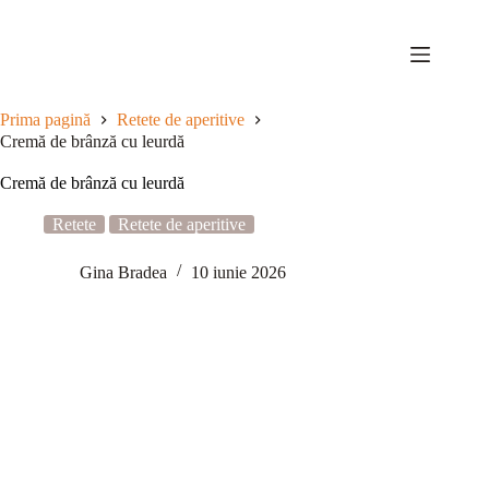
Sari
la
conținut
Prima pagină
Retete de aperitive
Cremă de brânză cu leurdă
Cremă de brânză cu leurdă
Retete
Retete de aperitive
Gina Bradea
10 iunie 2026