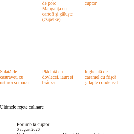
de porc
cuptor
Mangalița cu
cartofi și găluște
(csipetke)
Salată de
Plăcintă cu
Înghețată de
castraveți cu
dovlecei, iaurt și
caramel cu frișcă
usturoi și mărar
brânză
și lapte condensat
Ultimele rețete culinare
Porumb la cuptor
6 august 2026