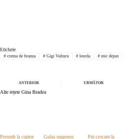
Etichete
#
crema de branza
#
Gigi Vulturu
#
leurda
#
mic dejun
ANTERIOR
URMĂTOR
Alte rețete Gina Bradea
Porumb la cuptor
Gulaș unguresc
Pui crocant la