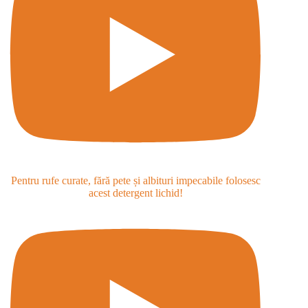
Pentru rufe curate, fără pete și albituri impecabile folosesc
acest detergent lichid!