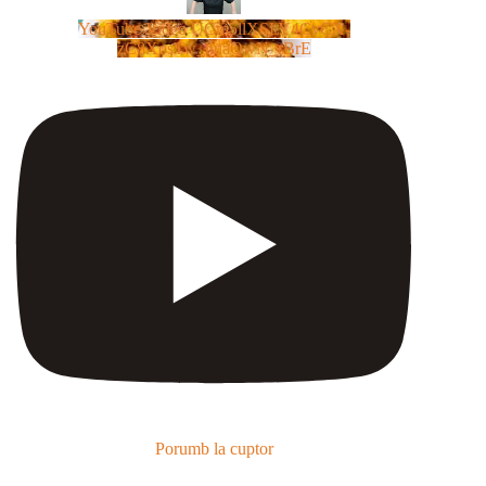
YouTube Video UCm5llXSLY4CyCX-
zC8XosTw_huaQwN_rBrE
Porumb la cuptor