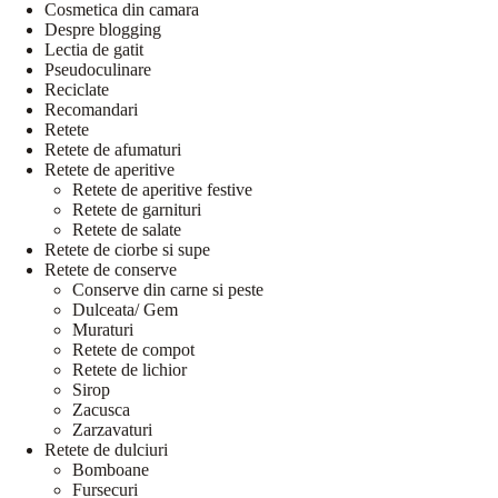
Cosmetica din camara
Despre blogging
Lectia de gatit
Pseudoculinare
Reciclate
Recomandari
Retete
Retete de afumaturi
Retete de aperitive
Retete de aperitive festive
Retete de garnituri
Retete de salate
Retete de ciorbe si supe
Retete de conserve
Conserve din carne si peste
Dulceata/ Gem
Muraturi
Retete de compot
Retete de lichior
Sirop
Zacusca
Zarzavaturi
Retete de dulciuri
Bomboane
Fursecuri