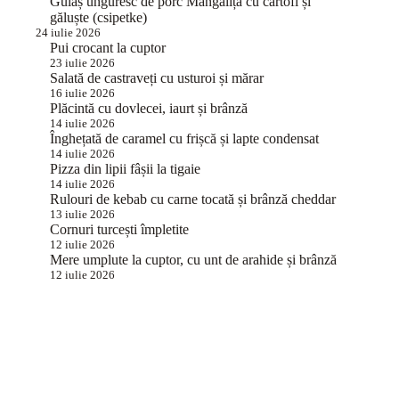
Gulaș unguresc de porc Mangalița cu cartofi și
găluște (csipetke)
24 iulie 2026
Pui crocant la cuptor
23 iulie 2026
Salată de castraveți cu usturoi și mărar
16 iulie 2026
Plăcintă cu dovlecei, iaurt și brânză
14 iulie 2026
Înghețată de caramel cu frișcă și lapte condensat
14 iulie 2026
Pizza din lipii fâșii la tigaie
14 iulie 2026
Rulouri de kebab cu carne tocată și brânză cheddar
13 iulie 2026
Cornuri turcești împletite
12 iulie 2026
Mere umplute la cuptor, cu unt de arahide și brânză
12 iulie 2026