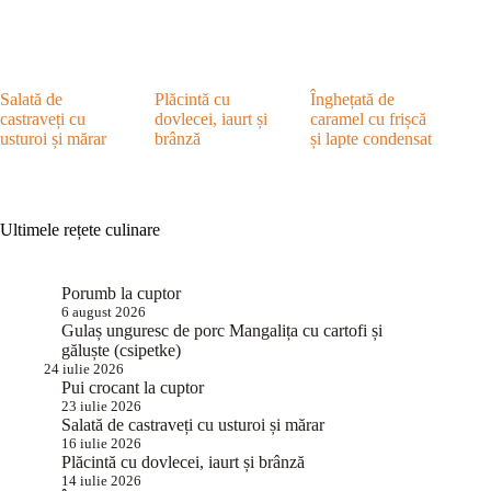
Salată de
Plăcintă cu
Înghețată de
castraveți cu
dovlecei, iaurt și
caramel cu frișcă
usturoi și mărar
brânză
și lapte condensat
Ultimele rețete culinare
Porumb la cuptor
6 august 2026
Gulaș unguresc de porc Mangalița cu cartofi și
găluște (csipetke)
24 iulie 2026
Pui crocant la cuptor
23 iulie 2026
Salată de castraveți cu usturoi și mărar
16 iulie 2026
Plăcintă cu dovlecei, iaurt și brânză
14 iulie 2026