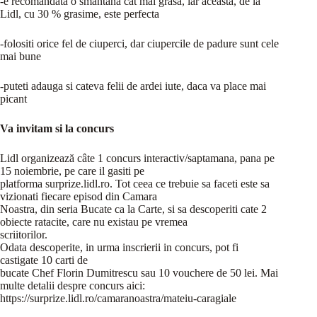
-e recomandata o smantana cat mai grasa, iar aceasta, de la
Lidl, cu 30 % grasime, este perfecta
-folositi orice fel de ciuperci, dar ciupercile de padure sunt cele
mai bune
-puteti adauga si cateva felii de ardei iute, daca va place mai
picant
Va invitam si la concurs
Lidl organizează câte 1 concurs interactiv/saptamana, pana pe
15 noiembrie, pe care il gasiti pe
platforma surprize.lidl.ro. Tot ceea ce trebuie sa faceti este sa
vizionati fiecare episod din Camara
Noastra, din seria Bucate ca la Carte, si sa descoperiti cate 2
obiecte ratacite, care nu existau pe vremea
scriitorilor.
Odata descoperite, in urma inscrierii in concurs, pot fi
castigate 10 carti de
bucate Chef Florin Dumitrescu sau 10 vouchere de 50 lei. Mai
multe detalii despre concurs aici:
https://surprize.lidl.ro/camaranoastra/mateiu-caragiale