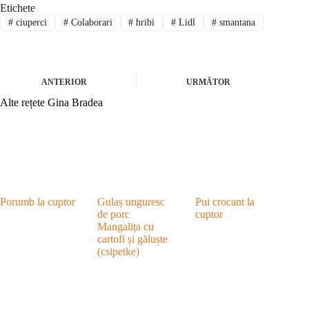
Etichete
#
ciuperci
#
Colaborari
#
hribi
#
Lidl
#
smantana
ANTERIOR
URMĂTOR
Alte rețete Gina Bradea
Porumb la cuptor
Gulaș unguresc
Pui crocant la
de porc
cuptor
Mangalița cu
cartofi și găluște
(csipetke)