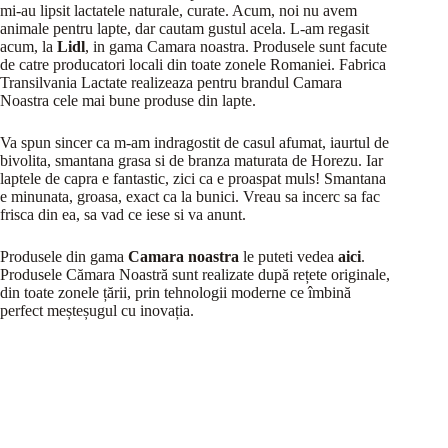
mi-au lipsit lactatele naturale, curate. Acum, noi nu avem
animale pentru lapte, dar cautam gustul acela. L-am regasit
acum, la
Lidl
, in gama Camara noastra. Produsele sunt facute
de catre producatori locali din toate zonele Romaniei. Fabrica
Transilvania Lactate realizeaza pentru brandul Camara
Noastra cele mai bune produse din lapte.
Va spun sincer ca m-am indragostit de casul afumat, iaurtul de
bivolita, smantana grasa si de branza maturata de Horezu. Iar
laptele de capra e fantastic, zici ca e proaspat muls! Smantana
e minunata, groasa, exact ca la bunici. Vreau sa incerc sa fac
frisca din ea, sa vad ce iese si va anunt.
Produsele din gama
Camara noastra
le puteti vedea
aici
.
Produsele Cămara Noastră sunt realizate după rețete originale,
din toate zonele țării, prin tehnologii moderne ce îmbină
perfect meșteșugul cu inovația.