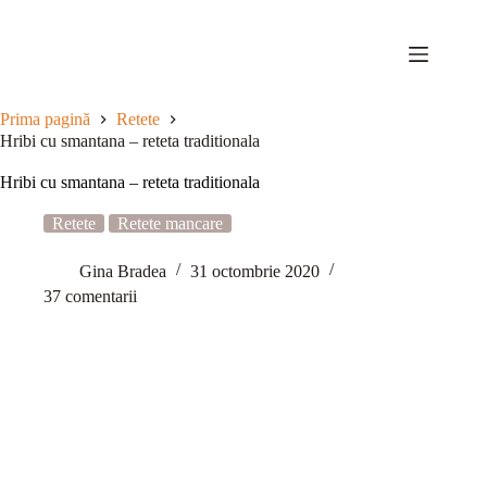
Sari
la
conținut
Prima pagină
Retete
Hribi cu smantana – reteta traditionala
Hribi cu smantana – reteta traditionala
Retete
Retete mancare
Gina Bradea
31 octombrie 2020
37 comentarii