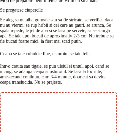
Mod de preparare pentru reteta de Hribi cu smantana
Se pregatesc ciupercile
Se aleg sa nu aiba gunoaie sau sa fie stricate, se verifica daca
nu au viermi: se rup hribii si cei care au gauri, se arunca. Se
spala repede, le jet de apa si se lasa pe servete, sa se scurga
apa. Se taie apoi bucati de aproximativ 2-3 cm. Nu trebuie sa
fie bucati foarte mici, la fiert mai scad putin.
Ceapa se taie cubulete fine, usturoiul se taie felii.
Intr-o cratita sau tigaie, se pun uleiul si untul, apoi, cand se
incing, se adauga ceapa si usturoiul. Se lasa la foc iute,
amestecand continuu, cam 3-4 minute, doar cat sa devina
ceapa translucida. Nu se prajeste.