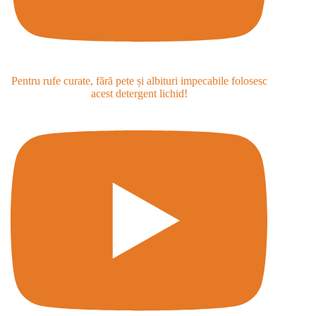
Pentru rufe curate, fără pete și albituri impecabile folosesc
acest detergent lichid!