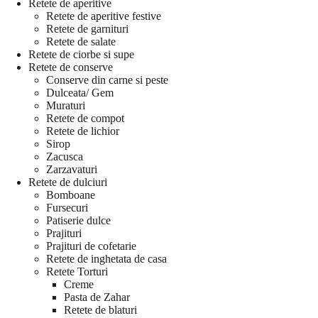
Retete de aperitive
Retete de aperitive festive
Retete de garnituri
Retete de salate
Retete de ciorbe si supe
Retete de conserve
Conserve din carne si peste
Dulceata/ Gem
Muraturi
Retete de compot
Retete de lichior
Sirop
Zacusca
Zarzavaturi
Retete de dulciuri
Bomboane
Fursecuri
Patiserie dulce
Prajituri
Prajituri de cofetarie
Retete de inghetata de casa
Retete Torturi
Creme
Pasta de Zahar
Retete de blaturi