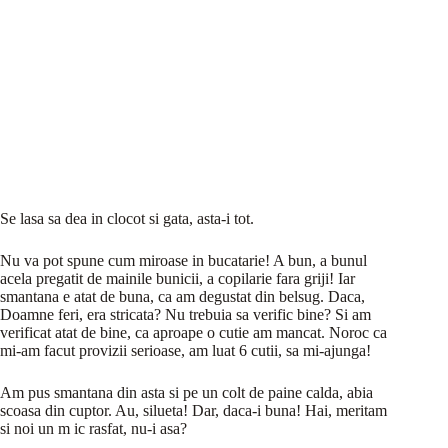
Se lasa sa dea in clocot si gata, asta-i tot.
Nu va pot spune cum miroase in bucatarie! A bun, a bunul
acela pregatit de mainile bunicii, a copilarie fara griji! Iar
smantana e atat de buna, ca am degustat din belsug. Daca,
Doamne feri, era stricata? Nu trebuia sa verific bine? Si am
verificat atat de bine, ca aproape o cutie am mancat. Noroc ca
mi-am facut provizii serioase, am luat 6 cutii, sa mi-ajunga!
Am pus smantana din asta si pe un colt de paine calda, abia
scoasa din cuptor. Au, silueta! Dar, daca-i buna! Hai, meritam
si noi un m ic rasfat, nu-i asa?