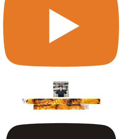
YouTube Video UCm5llXSLY4CyCX-
zC8XosTw_huaQwN_rBrE