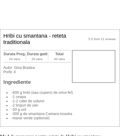
Hribi cu smantana - reteta
5.0
from
12
reviews
traditionala
Durata Preg.
Durata gatit
Total
20 mins
20 mins
40 mins
Autor:
Gina Bradea
Portii:
4
Ingrediente
-600 g hribi (sau ciuperci de orice fel)
-1 ceapa
-1-2 catei de usturoi
-2 linguri de ulei
-50 g unt
-300 g de smantana Camara noastra
-marar verde (optional)