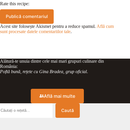
Rate this recipe:
Publică comentariul
Acest site folosește Akismet pentru a reduce spamul.
Află cum
sunt procesate datele comentariilor tale
.
Alătură-te unuia dintre cele mai mari grupuri culinare din
România:
Poftă bună, rețete cu Gina Bradea, grup oficial
.
Află mai multe
Caută