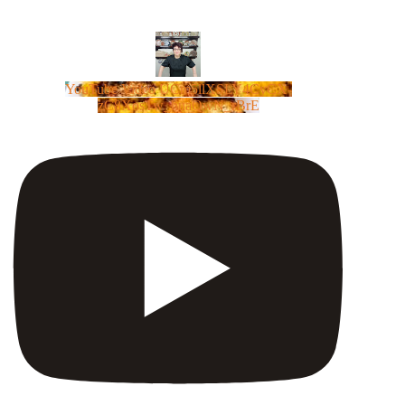
YouTube Video UCm5llXSLY4CyCX-
zC8XosTw_huaQwN_rBrE