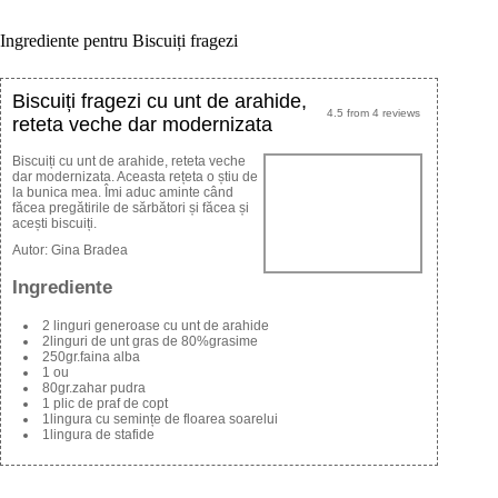
Ingrediente pentru Biscuiți fragezi
Biscuiți fragezi cu unt de arahide,
4.5
from
4
reviews
reteta veche dar modernizata
Biscuiți cu unt de arahide, reteta veche
dar modernizata. Aceasta rețeta o știu de
la bunica mea. Îmi aduc aminte când
făcea pregătirile de sărbători și făcea și
acești biscuiți.
Autor:
Gina Bradea
Ingrediente
2 linguri generoase cu unt de arahide
2linguri de unt gras de 80%grasime
250gr.faina alba
1 ou
80gr.zahar pudra
1 plic de praf de copt
1lingura cu semințe de floarea soarelui
1lingura de stafide