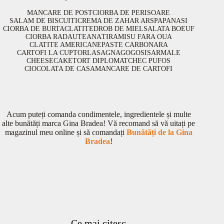
MANCARE DE POST
CIORBA DE PERISOARE
SALAM DE BISCUITI
CREMA DE ZAHAR ARS
PAPANASI
CIORBA DE BURTA
CLATITE
DROB DE MIEL
SALATA BOEUF
CIORBA RADAUTEANA
TIRAMISU FARA OUA
CLATITE AMERICANE
PASTE CARBONARA
CARTOFI LA CUPTOR
LASAGNA
GOGOSI
SARMALE
CHEESECAKE
TORT DIPLOMAT
CHEC PUFOS
CIOCOLATA DE CASA
MANCARE DE CARTOFI
Acum puteți comanda condimentele, ingredientele și multe
alte bunătăți marca Gina Bradea! Vă recomand să vă uitați pe
magazinul meu online și să comandați
Bunătăți de la Gina
Bradea
!
Ce mai citesc