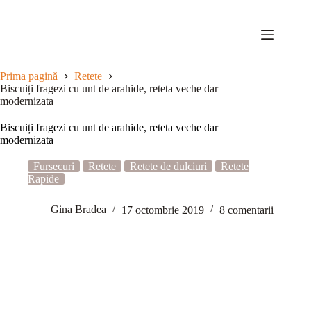
Sari
la
conținut
Prima pagină
Retete
Biscuiți fragezi cu unt de arahide, reteta veche dar
modernizata
Biscuiți fragezi cu unt de arahide, reteta veche dar
modernizata
Fursecuri
Retete
Retete de dulciuri
Retete
Rapide
Gina Bradea
17 octombrie 2019
8 comentarii