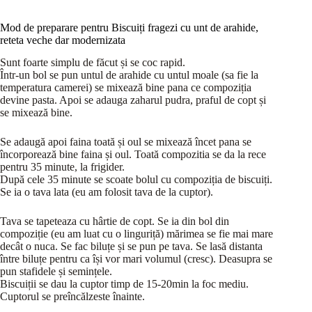
Mod de preparare pentru Biscuiți fragezi cu unt de arahide,
reteta veche dar modernizata
Sunt foarte simplu de făcut și se coc rapid.
Într-un bol se pun untul de arahide cu untul moale (sa fie la
temperatura camerei) se mixează bine pana ce compoziția
devine pasta. Apoi se adauga zaharul pudra, praful de copt și
se mixează bine.
Se adaugă apoi faina toată și oul se mixează încet pana se
încorporează bine faina și oul. Toată compozitia se da la rece
pentru 35 minute, la frigider.
După cele 35 minute se scoate bolul cu compoziția de biscuiți.
Se ia o tava lata (eu am folosit tava de la cuptor).
Tava se tapeteaza cu hârtie de copt. Se ia din bol din
compoziție (eu am luat cu o linguriță) mărimea se fie mai mare
decât o nuca. Se fac biluțe și se pun pe tava. Se lasă distanta
între biluțe pentru ca își vor mari volumul (cresc). Deasupra se
pun stafidele și semințele.
Biscuiții se dau la cuptor timp de 15-20min la foc mediu.
Cuptorul se preîncălzeste înainte.