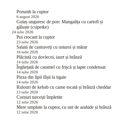
Porumb la cuptor
6 august 2026
Gulaș unguresc de porc Mangalița cu cartofi și
găluște (csipetke)
24 iulie 2026
Pui crocant la cuptor
23 iulie 2026
Salată de castraveți cu usturoi și mărar
16 iulie 2026
Plăcintă cu dovlecei, iaurt și brânză
14 iulie 2026
Înghețată de caramel cu frișcă și lapte condensat
14 iulie 2026
Pizza din lipii fâșii la tigaie
14 iulie 2026
Rulouri de kebab cu carne tocată și brânză cheddar
13 iulie 2026
Cornuri turcești împletite
12 iulie 2026
Mere umplute la cuptor, cu unt de arahide și brânză
12 iulie 2026