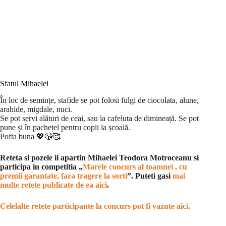
Sfatul Mihaelei
În loc de semințe, stafide se pot folosi fulgi de ciocolata, alune,
arahide, migdale, nuci.
Se pot servi alături de ceai, sau la cafeluta de dimineață. Se pot
pune și în pachețel pentru copii la școală.
Pofta buna 💖😘🥰
Reteta si pozele ii apartin Mihaelei Teodora Motroceanu si
participa in competitia „
Marele concurs al toamnei , cu
premii garantate, fara tragere la sorti
”. Puteti gasi
mai
multe retete publicate de ea aici
.
Celelalte retete participante la concurs pot fi vazute aici.