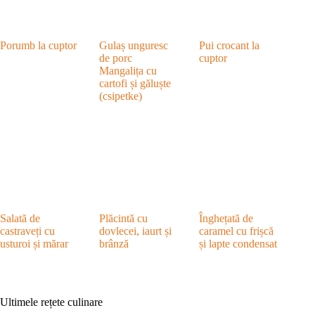
Porumb la cuptor
Gulaș unguresc
Pui crocant la
de porc
cuptor
Mangalița cu
cartofi și găluște
(csipetke)
Salată de
Plăcintă cu
Înghețată de
castraveți cu
dovlecei, iaurt și
caramel cu frișcă
usturoi și mărar
brânză
și lapte condensat
Ultimele rețete culinare