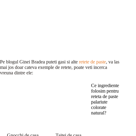
Pe blogul Ginei Bradea puteti gasi si alte
retete de paste
, va las
mai jos doar cateva exemple de retete, poate veti incerca
vreuna dintre ele:
Ce ingrediente
folosim pentru
reteta de paste
palariute
colorate
natural?
Gnocchi de casa
Taitei de casa