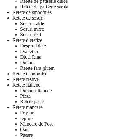
Retete de patiserie dulce
Retete de patiserie sarata
Retete de smoothies
Retete de sosuri
Sosuri calde
Sosuri mixte
Sosuri reci
Retete dietetice
Despre Diete
Diabetici
Dieta Rina
Dukan
Retete fara gluten
Retete economice
Retete festive
Retete Italiene
Dulciuri Italiene
Pizza
Retete paste
Retete mancare
Fripturi
Iepure
Mancare de Post
Oaie
Pasare