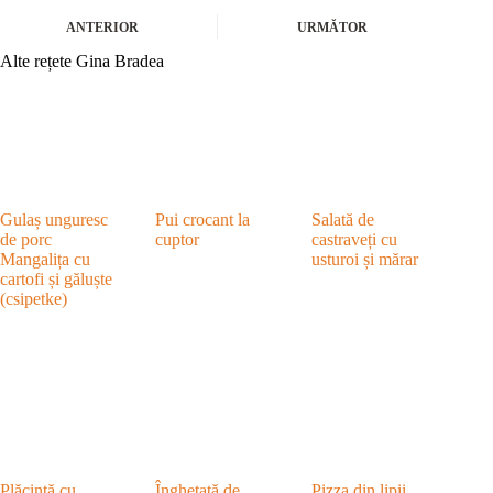
ANTERIOR
URMĂTOR
Alte rețete Gina Bradea
Gulaș unguresc
Pui crocant la
Salată de
de porc
cuptor
castraveți cu
Mangalița cu
usturoi și mărar
cartofi și găluște
(csipetke)
Plăcintă cu
Înghețată de
Pizza din lipii