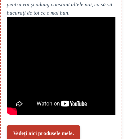
pentru voi și adaug constant altele noi, ca să vă
bucurați de tot ce e mai bun.
Vedeți aici produsele mele.