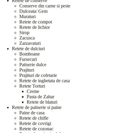
Retete de conserve
Conserve din carne si peste
Dulceata/ Gem
Muraturi
Retete de compot
Retete de lichior
Sirop
Zacusca
Zarzavaturi
Retete de dulciuri
Bomboane
Fursecuri
Patiserie dulce
Prajituri
Prajituri de cofetarie
Retete de inghetata de casa
Retete Torturi
Creme
Pasta de Zahar
Retete de blaturi
Retete de patiserie si paine
Paine de casa
Retete de chifle
Retete de covrigi
Retete de cozonac