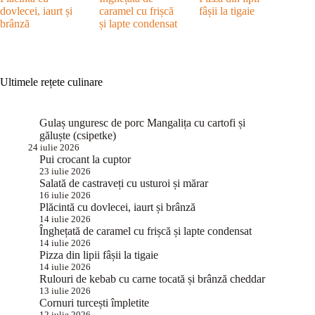
dovlecei, iaurt și
caramel cu frișcă
fâșii la tigaie
brânză
și lapte condensat
Ultimele rețete culinare
Gulaș unguresc de porc Mangalița cu cartofi și
găluște (csipetke)
24 iulie 2026
Pui crocant la cuptor
23 iulie 2026
Salată de castraveți cu usturoi și mărar
16 iulie 2026
Plăcintă cu dovlecei, iaurt și brânză
14 iulie 2026
Înghețată de caramel cu frișcă și lapte condensat
14 iulie 2026
Pizza din lipii fâșii la tigaie
14 iulie 2026
Rulouri de kebab cu carne tocată și brânză cheddar
13 iulie 2026
Cornuri turcești împletite
12 iulie 2026