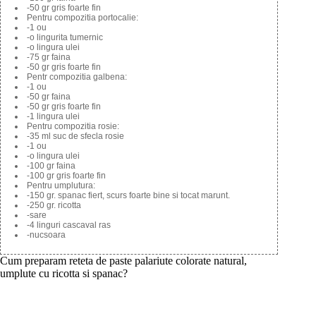
-50 gr gris foarte fin
Pentru compozitia portocalie:
-1 ou
-o lingurita tumernic
-o lingura ulei
-75 gr faina
-50 gr gris foarte fin
Pentr compozitia galbena:
-1 ou
-50 gr faina
-50 gr gris foarte fin
-1 lingura ulei
Pentru compozitia rosie:
-35 ml suc de sfecla rosie
-1 ou
-o lingura ulei
-100 gr faina
-100 gr gris foarte fin
Pentru umplutura:
-150 gr. spanac fiert, scurs foarte bine si tocat marunt.
-250 gr. ricotta
-sare
-4 linguri cascaval ras
-nucsoara
Cum preparam reteta de paste palariute colorate natural,
umplute cu ricotta si spanac?