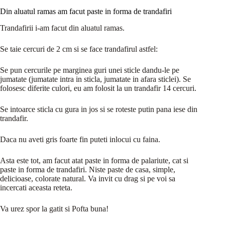
Din aluatul ramas am facut paste in forma de trandafiri
Trandafirii i-am facut din aluatul ramas.
Se taie cercuri de 2 cm si se face trandafirul astfel:
Se pun cercurile pe marginea guri unei sticle dandu-le pe
jumatate (jumatate intra in sticla, jumatate in afara sticlei). Se
folosesc diferite culori, eu am folosit la un trandafir 14 cercuri.
Se intoarce sticla cu gura in jos si se roteste putin pana iese din
trandafir.
Daca nu aveti gris foarte fin puteti inlocui cu faina.
Asta este tot, am facut atat paste in forma de palariute, cat si
paste in forma de trandafiri. Niste paste de casa, simple,
delicioase, colorate natural. Va invit cu drag si pe voi sa
incercati aceasta reteta.
Va urez spor la gatit si Pofta buna!