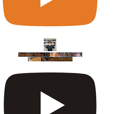
YouTube Video UCm5llXSLY4CyCX-
zC8XosTw_Qb2s50RbzlM