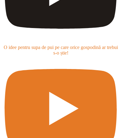
O idee pentru supa de pui pe care orice gospodină ar trebui
s-o știe!