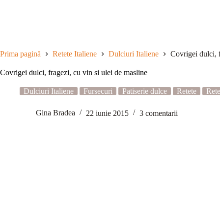
Sari
la
conținut
Prima pagină
Retete Italiene
Dulciuri Italiene
Covrigei dulci, 
Covrigei dulci, fragezi, cu vin si ulei de masline
Dulciuri Italiene
Fursecuri
Patiserie dulce
Retete
Rete
Gina Bradea
22 iunie 2015
3 comentarii