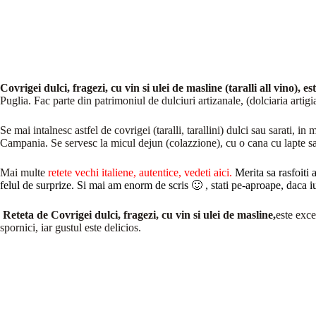
Covrigei dulci, fragezi, cu vin si ulei de masline (taralli all vino), e
Puglia. Fac parte din patrimoniul de dulciuri artizanale, (dolciaria artigi
Se mai intalnesc astfel de covrigei (taralli, tarallini) dulci sau sarati, in 
Campania. Se servesc la micul dejun (colazzione), cu o cana cu lapte s
Mai multe
retete vechi italiene, autentice, vedeti aici
.
Merita sa rasfoiti 
felul de surprize. Si mai am enorm de scris 🙂 , stati pe-aproape, daca i
Reteta de Covrigei dulci, fragezi, cu vin si ulei de masline,
este exce
spornici, iar gustul este delicios.