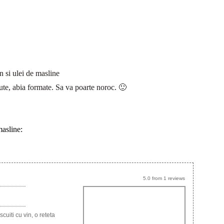
n si ulei de masline
ute, abia formate. Sa va poarte noroc. 🙂
masline:
5.0
from
1
reviews
scuiti cu vin, o reteta