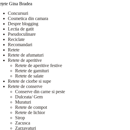
ețete Gina Bradea
Concursuri
Cosmetica din camara
Despre blogging
Lectia de gatit
Pseudoculinare
Reciclate
Recomandari
Retete
Retete de afumaturi
Retete de aperitive
Retete de aperitive festive
Retete de garnituri
Retete de salate
Retete de ciorbe si supe
Retete de conserve
Conserve din carne si peste
Dulceata/ Gem
Muraturi
Retete de compot
Retete de lichior
Sirop
Zacusca
Zarzavaturi