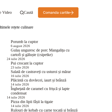
e Video
Caută
Comanda cartile
timele rețete culinare
Porumb la cuptor
6 august 2026
Gulaș unguresc de porc Mangalița cu
cartofi și găluște (csipetke)
24 iulie 2026
Pui crocant la cuptor
23 iulie 2026
Salată de castraveți cu usturoi și mărar
16 iulie 2026
Plăcintă cu dovlecei, iaurt și brânză
14 iulie 2026
Înghețată de caramel cu frișcă și lapte
condensat
14 iulie 2026
Pizza din lipii fâșii la tigaie
14 iulie 2026
Rulouri de kebab cu carne tocată și brânză