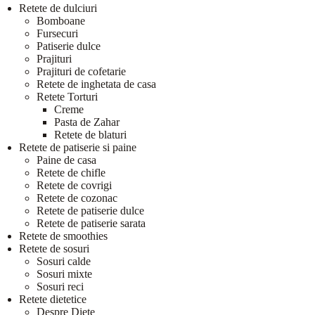
Retete de dulciuri
Bomboane
Fursecuri
Patiserie dulce
Prajituri
Prajituri de cofetarie
Retete de inghetata de casa
Retete Torturi
Creme
Pasta de Zahar
Retete de blaturi
Retete de patiserie si paine
Paine de casa
Retete de chifle
Retete de covrigi
Retete de cozonac
Retete de patiserie dulce
Retete de patiserie sarata
Retete de smoothies
Retete de sosuri
Sosuri calde
Sosuri mixte
Sosuri reci
Retete dietetice
Despre Diete