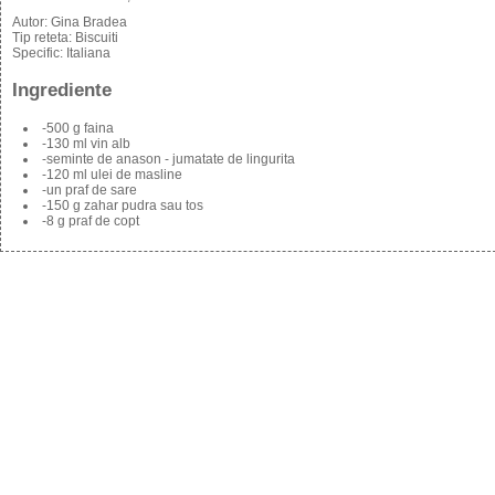
Autor:
Gina Bradea
Tip reteta:
Biscuiti
Specific:
Italiana
Ingrediente
-500 g faina
-130 ml vin alb
-seminte de anason - jumatate de lingurita
-120 ml ulei de masline
-un praf de sare
-150 g zahar pudra sau tos
-8 g praf de copt