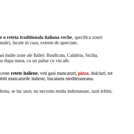
ste o reteta traditionala italiana veche
, specifica zonei
anale), facute in casa, extrem de apreciate.
mai multe zone ale Italiei: Basilicata, Calabria, Sicilia,
au dupa masa, cu un pahar cu vin alb.
aceste
retete italiene
, veti gasi mancaruri,
pizza
, dulciuri, tot
ubiti mancarurile italiene, bucataria mediteraneana.
lenta, se fac usor, nu necesita multa indemanare, sunt ieftini,