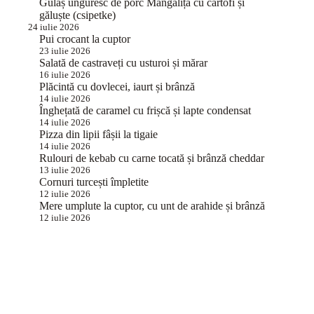
Gulaș unguresc de porc Mangalița cu cartofi și
găluște (csipetke)
24 iulie 2026
Pui crocant la cuptor
23 iulie 2026
Salată de castraveți cu usturoi și mărar
16 iulie 2026
Plăcintă cu dovlecei, iaurt și brânză
14 iulie 2026
Înghețată de caramel cu frișcă și lapte condensat
14 iulie 2026
Pizza din lipii fâșii la tigaie
14 iulie 2026
Rulouri de kebab cu carne tocată și brânză cheddar
13 iulie 2026
Cornuri turcești împletite
12 iulie 2026
Mere umplute la cuptor, cu unt de arahide și brânză
12 iulie 2026