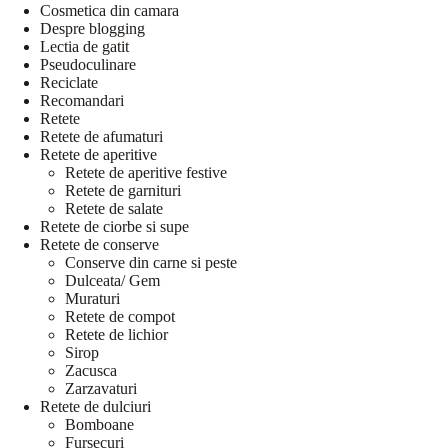
Cosmetica din camara
Despre blogging
Lectia de gatit
Pseudoculinare
Reciclate
Recomandari
Retete
Retete de afumaturi
Retete de aperitive
Retete de aperitive festive
Retete de garnituri
Retete de salate
Retete de ciorbe si supe
Retete de conserve
Conserve din carne si peste
Dulceata/ Gem
Muraturi
Retete de compot
Retete de lichior
Sirop
Zacusca
Zarzavaturi
Retete de dulciuri
Bomboane
Fursecuri