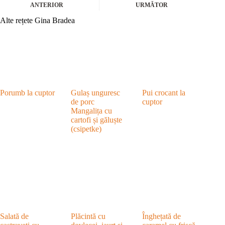
ANTERIOR
URMĂTOR
Alte rețete Gina Bradea
Porumb la cuptor
Gulaș unguresc
Pui crocant la
de porc
cuptor
Mangalița cu
cartofi și găluște
(csipetke)
Salată de
Plăcintă cu
Înghețată de