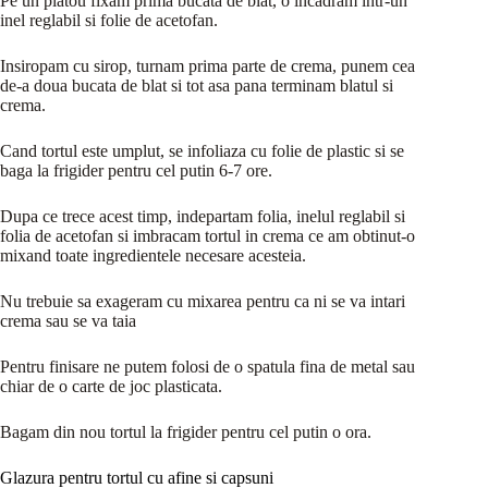
Pe un platou fixam prima bucata de blat, o incadram intr-un
inel reglabil si folie de acetofan.
Insiropam cu sirop, turnam prima parte de crema, punem cea
de-a doua bucata de blat si tot asa pana terminam blatul si
crema.
Cand tortul este umplut, se infoliaza cu folie de plastic si se
baga la frigider pentru cel putin 6-7 ore.
Dupa ce trece acest timp, indepartam folia, inelul reglabil si
folia de acetofan si imbracam tortul in crema ce am obtinut-o
mixand toate ingredientele necesare acesteia.
Nu trebuie sa exageram cu mixarea pentru ca ni se va intari
crema sau se va taia
Pentru finisare ne putem folosi de o spatula fina de metal sau
chiar de o carte de joc plasticata.
Bagam din nou tortul la frigider pentru cel putin o ora.
Glazura pentru tortul cu afine si capsuni