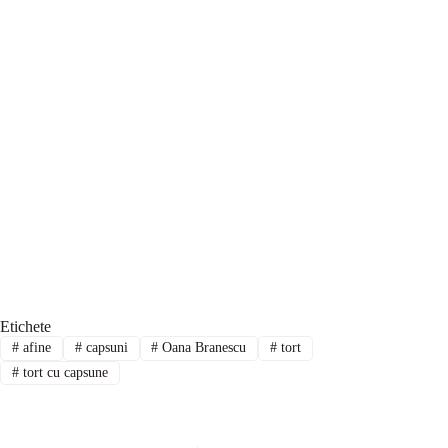
Etichete
#
afine
#
capsuni
#
Oana Branescu
#
tort
#
tort cu capsune