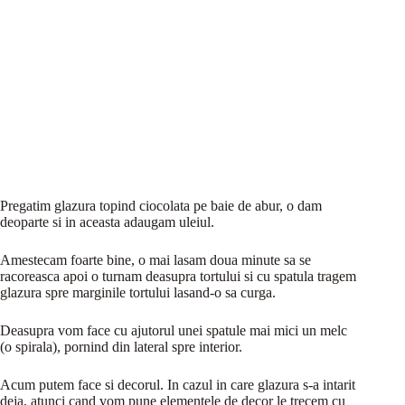
Pregatim glazura topind ciocolata pe baie de abur, o dam
deoparte si in aceasta adaugam uleiul.
Amestecam foarte bine, o mai lasam doua minute sa se
racoreasca apoi o turnam deasupra tortului si cu spatula tragem
glazura spre marginile tortului lasand-o sa curga.
Deasupra vom face cu ajutorul unei spatule mai mici un melc
(o spirala), pornind din lateral spre interior.
Acum putem face si decorul. In cazul in care glazura s-a intarit
deja, atunci cand vom pune elementele de decor le trecem cu