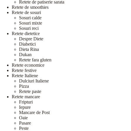
Retete de patiserie sarata
Retete de smoothies
Retete de sosuri
Sosuri calde
Sosuri mixte
Sosuri reci
Retete dietetice
Despre Diete
Diabetici
Dieta Rina
Dukan
Retete fara gluten
Retete economice
Retete festive
Retete Italiene
Dulciuri Italiene
Pizza
Retete paste
Retete mancare
Fripturi
Iepure
Mancare de Post
Oaie
Pasare
Peste