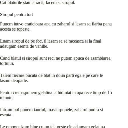
Cat blaturile stau la racit, facem si siropul.
Siropul pentru tort
Punem intr-o craticioara apa cu zaharul si lasam sa fiarba pana
acesta se topeste.
Luam siropul de pe foc, il lasam sa se raceasca si la final
adaugam esenta de vanilie.
Cand blatul si siropul sunt reci ne putem apuca de asamblarea
tortului.
Taiem fiecare bucata de blat in doua parti egale pe care le
lasam deoparte.
Pentru crema,punem gelatina la hidratat in apa rece timp de 15
minute.
Intr-un bol punem iaurtul, mascarponele, zaharul pudra si
esenta.
Le omogenizam bine cu un tel, peste ele adaugam gelatina