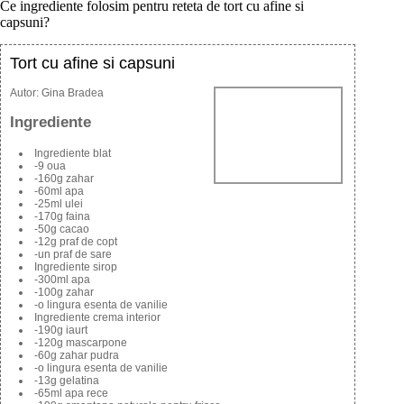
Ce ingrediente folosim pentru reteta de tort cu afine si
capsuni?
Tort cu afine si capsuni
Autor:
Gina Bradea
Ingrediente
Ingrediente blat
-9 oua
-160g zahar
-60ml apa
-25ml ulei
-170g faina
-50g cacao
-12g praf de copt
-un praf de sare
Ingrediente sirop
-300ml apa
-100g zahar
-o lingura esenta de vanilie
Ingrediente crema interior
-190g iaurt
-120g mascarpone
-60g zahar pudra
-o lingura esenta de vanilie
-13g gelatina
-65ml apa rece