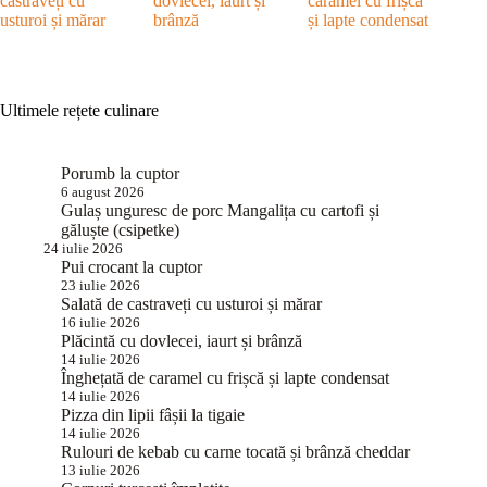
castraveți cu
dovlecei, iaurt și
caramel cu frișcă
usturoi și mărar
brânză
și lapte condensat
Ultimele rețete culinare
Porumb la cuptor
6 august 2026
Gulaș unguresc de porc Mangalița cu cartofi și
găluște (csipetke)
24 iulie 2026
Pui crocant la cuptor
23 iulie 2026
Salată de castraveți cu usturoi și mărar
16 iulie 2026
Plăcintă cu dovlecei, iaurt și brânză
14 iulie 2026
Înghețată de caramel cu frișcă și lapte condensat
14 iulie 2026
Pizza din lipii fâșii la tigaie
14 iulie 2026
Rulouri de kebab cu carne tocată și brânză cheddar
13 iulie 2026