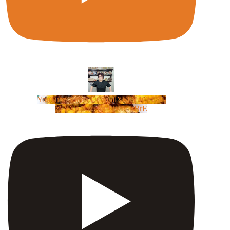
YouTube Video UCm5llXSLY4CyCX-
zC8XosTw_huaQwN_rBrE