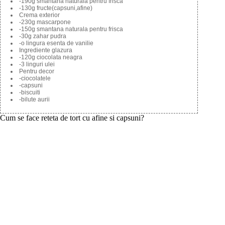
-190g smantana naturala pentru frisca
-130g fructe(capsuni,afine)
Crema exterior
-230g mascarpone
-150g smantana naturala pentru frisca
-30g zahar pudra
-o lingura esenta de vanilie
Ingrediente glazura
-120g ciocolata neagra
-3 linguri ulei
Pentru decor
-ciocolatele
-capsuni
-biscuiti
-bilute aurii
Cum se face reteta de tort cu afine si capsuni?