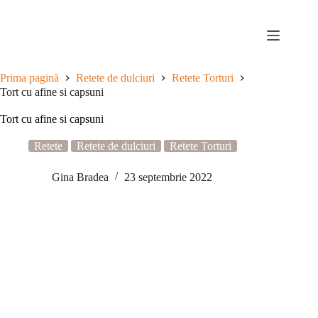
Sari
la
conținut
Prima pagină
Retete de dulciuri
Retete Torturi
Tort cu afine si capsuni
Tort cu afine si capsuni
Retete
Retete de dulciuri
Retete Torturi
Gina Bradea
23 septembrie 2022