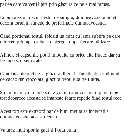
partea care va veni lipita prin glazura ce ne-a mai ramas.
Eu am ales un decor destul de simplu, dumneavoastra puteti
decora tortul in functie de preferintele dumneavoastra.
Cand portionati tortul, folositi un cutit cu lama subtire pe care
o treceti prin apa calda si o stergeti dupa fiecare utilizare.
Afinele si capsunile pot fi inlocuite cu orice alte fructe, dar sa
fie bine scurse/uscate.
Cantitatea de ulei de la glazura difera in functie de continutul
de cacao din ciocolata, glazura trebuie sa fie fluida.
Sa nu uitam ca trebuie sa ne grabim atunci cand o punem pe
tort deoarece aceasta se intareste foarte repede fiind tortul rece.
Acest tort este extraordinar de bun, merita sa incercati si
dumneavoastra aceasta reteta.
Va urez mult spor la gatit si Pofta buna!