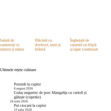
Salată de
Plăcintă cu
Înghețată de
castraveți cu
dovlecei, iaurt și
caramel cu frișcă
usturoi și mărar
brânză
și lapte condensat
Ultimele rețete culinare
Porumb la cuptor
6 august 2026
Gulaș unguresc de porc Mangalița cu cartofi și
găluște (csipetke)
24 iulie 2026
Pui crocant la cuptor
23 iulie 2026