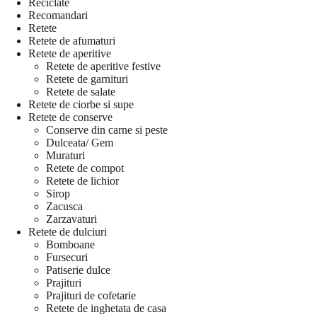
Reciclate
Recomandari
Retete
Retete de afumaturi
Retete de aperitive
Retete de aperitive festive
Retete de garnituri
Retete de salate
Retete de ciorbe si supe
Retete de conserve
Conserve din carne si peste
Dulceata/ Gem
Muraturi
Retete de compot
Retete de lichior
Sirop
Zacusca
Zarzavaturi
Retete de dulciuri
Bomboane
Fursecuri
Patiserie dulce
Prajituri
Prajituri de cofetarie
Retete de inghetata de casa