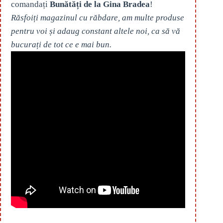
comandați
Bunătăți de la Gina Bradea
!
Răsfoiți magazinul cu răbdare, am multe produse
pentru voi și adaug constant altele noi, ca să vă
bucurați de tot ce e mai bun.