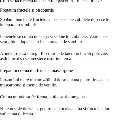
Cum se face reteta de desert din piscoturi, fructe si frisca?
Pregatim fructele si piscoturile
Spalam bine toate fructele. Caisele se taie cubulete dupa ce le
indepartam samburii.
Pepenele se curata de coaja si se taie tot cubulete. Visinele se
scurg bine dupa ce au fost curatate de samburi.
Afinele se lasa intregi. Piscoturile le taiem in bucati potrivite,
astfel incat sa se amestece usor in crema.
Preparam crema din frisca si mascarpone
Intr-un bol mare mixam 400 ml de smantana pentru frisca cu
mascarpone si esenta de vanilie.
Crema trebuie sa fie ferma, pufoasa si omogena.
Nu e nevoie de zahar, pentru ca ciocolata alba si fructele aduc
suficienta dulceata.