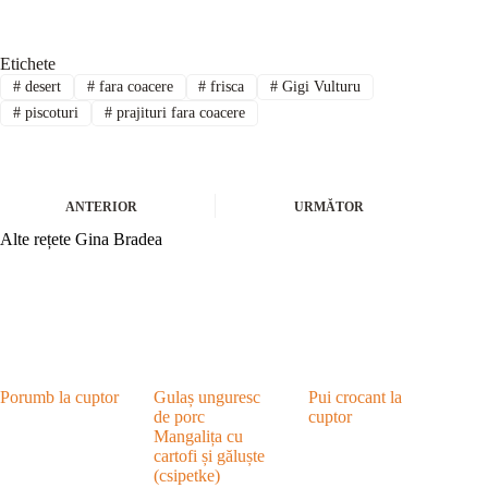
Etichete
#
desert
#
fara coacere
#
frisca
#
Gigi Vulturu
#
piscoturi
#
prajituri fara coacere
ANTERIOR
URMĂTOR
Alte rețete Gina Bradea
Porumb la cuptor
Gulaș unguresc
Pui crocant la
de porc
cuptor
Mangalița cu
cartofi și găluște
(csipetke)