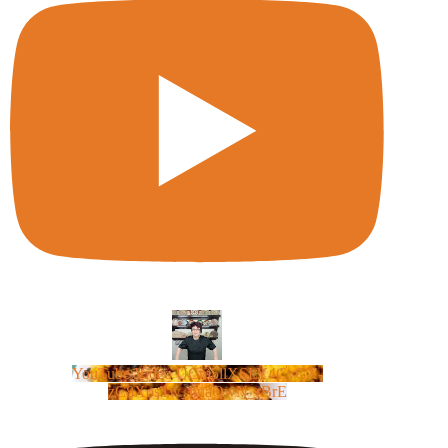
YouTube Video UCm5llXSLY4CyCX-
zC8XosTw_huaQwN_rBrE