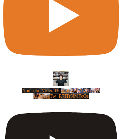
YouTube Video UCm5llXSLY4CyCX-
zC8XosTw_R7ITrNM7cQs