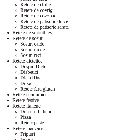
Retete de chifle
Retete de covrigi
Retete de cozonac
Retete de patiserie dulce
Retete de patiserie sarata
Retete de smoothies
Retete de sosuri
Sosuri calde
Sosuri mixte
Sosuri reci
Retete dietetice
Despre Diete
Diabetici
Dieta Rina
Dukan
Retete fara gluten
Retete economice
Retete festive
Retete Italiene
Dulciuri Italiene
Pizza
Retete paste
Retete mancare
Fripturi
Iepure