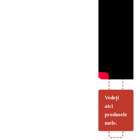
Vedeți
aici
produsele
mele.