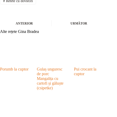
#
Retete cu dovlecei
ANTERIOR
URMĂTOR
Alte rețete Gina Bradea
Porumb la cuptor
Gulaș unguresc
Pui crocant la
de porc
cuptor
Mangalița cu
cartofi și găluște
(csipetke)