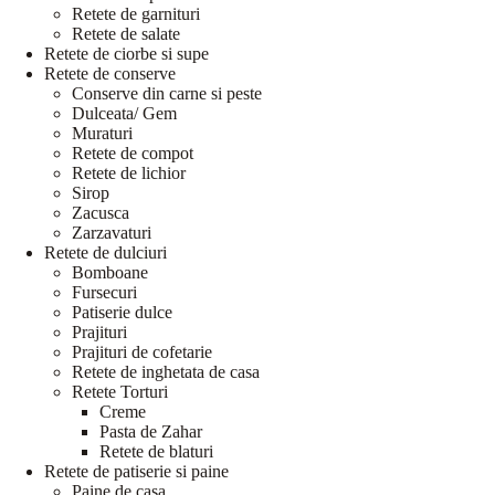
Retete de garnituri
Retete de salate
Retete de ciorbe si supe
Retete de conserve
Conserve din carne si peste
Dulceata/ Gem
Muraturi
Retete de compot
Retete de lichior
Sirop
Zacusca
Zarzavaturi
Retete de dulciuri
Bomboane
Fursecuri
Patiserie dulce
Prajituri
Prajituri de cofetarie
Retete de inghetata de casa
Retete Torturi
Creme
Pasta de Zahar
Retete de blaturi
Retete de patiserie si paine
Paine de casa