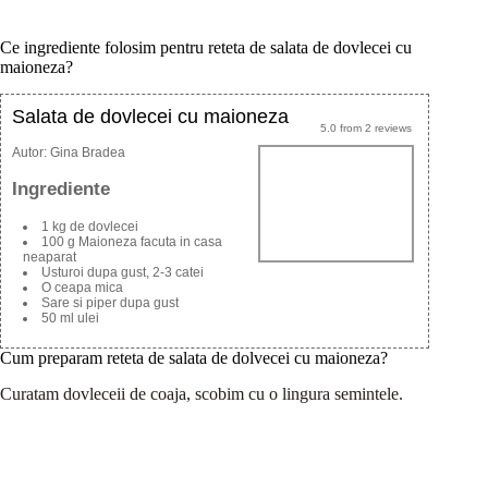
Ce ingrediente folosim pentru reteta de salata de dovlecei cu
maioneza?
Salata de dovlecei cu maioneza
5.0
from
2
reviews
Autor:
Gina Bradea
Ingrediente
1 kg de dovlecei
100 g Maioneza facuta in casa
neaparat
Usturoi dupa gust, 2-3 catei
O ceapa mica
Sare si piper dupa gust
50 ml ulei
Cum preparam reteta de salata de dolvecei cu maioneza?
Curatam dovleceii de coaja, scobim cu o lingura semintele.