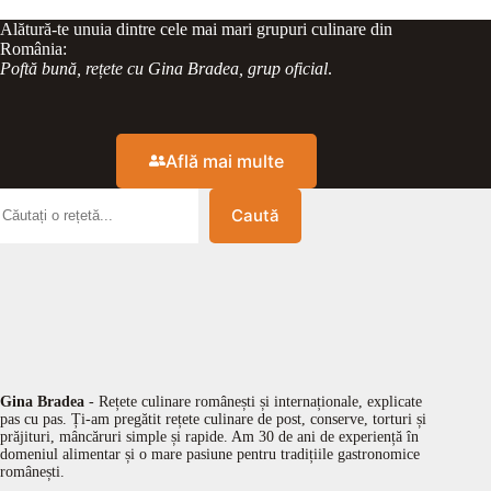
Alătură-te unuia dintre cele mai mari grupuri culinare din
România:
Poftă bună, rețete cu Gina Bradea, grup oficial
.
Află mai multe
Caută
Gina Bradea
- Rețete culinare românești și internaționale, explicate
pas cu pas. Ți-am pregătit rețete culinare de post, conserve, torturi și
prăjituri, mâncăruri simple și rapide. Am 30 de ani de experiență în
domeniul alimentar și o mare pasiune pentru tradițiile gastronomice
românești.