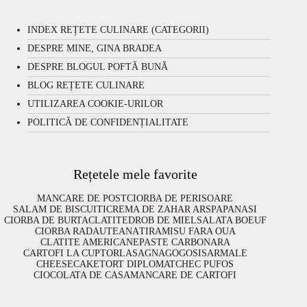
INDEX REȚETE CULINARE (CATEGORII)
DESPRE MINE, GINA BRADEA
DESPRE BLOGUL POFTĂ BUNĂ
BLOG REȚETE CULINARE
UTILIZAREA COOKIE-URILOR
POLITICĂ DE CONFIDENȚIALITATE
Rețetele mele favorite
MANCARE DE POST
CIORBA DE PERISOARE
SALAM DE BISCUITI
CREMA DE ZAHAR ARS
PAPANASI
CIORBA DE BURTA
CLATITE
DROB DE MIEL
SALATA BOEUF
CIORBA RADAUTEANA
TIRAMISU FARA OUA
CLATITE AMERICANE
PASTE CARBONARA
CARTOFI LA CUPTOR
LASAGNA
GOGOSI
SARMALE
CHEESECAKE
TORT DIPLOMAT
CHEC PUFOS
CIOCOLATA DE CASA
MANCARE DE CARTOFI