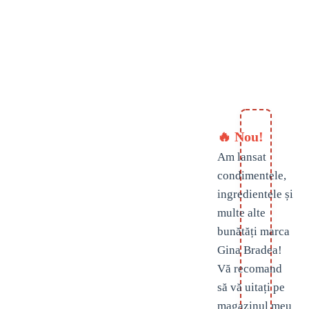
🔥 Nou!
Am lansat
condimentele,
ingredientele și
multe alte
bunătăți marca
Gina Bradea!
Vă recomand
să vă uitați pe
magazinul meu