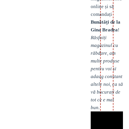
online și să
comandați
Bunătăți de la
Gina Bradea
!
Răsfoiți
magazinul cu
răbdare, am
multe produse
pentru voi și
adaug constant
altele noi, ca să
vă bucurați de
tot ce e mai
bun.