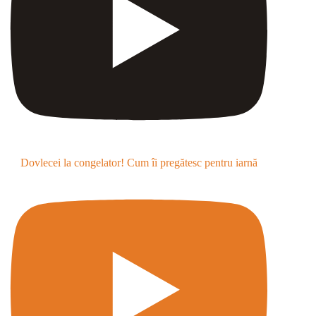
Dovlecei la congelator! Cum îi pregătesc pentru iarnă