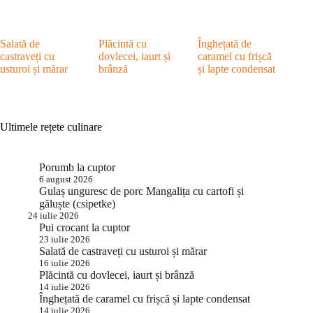
Salată de
Plăcintă cu
Înghețată de
castraveți cu
dovlecei, iaurt și
caramel cu frișcă
usturoi și mărar
brânză
și lapte condensat
Ultimele rețete culinare
Porumb la cuptor
6 august 2026
Gulaș unguresc de porc Mangalița cu cartofi și
găluște (csipetke)
24 iulie 2026
Pui crocant la cuptor
23 iulie 2026
Salată de castraveți cu usturoi și mărar
16 iulie 2026
Plăcintă cu dovlecei, iaurt și brânză
14 iulie 2026
Înghețată de caramel cu frișcă și lapte condensat
14 iulie 2026