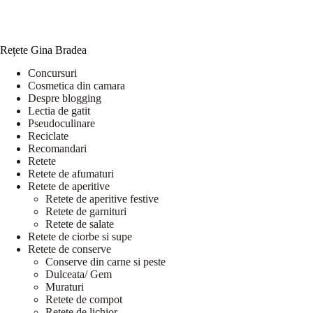
Rețete Gina Bradea
Concursuri
Cosmetica din camara
Despre blogging
Lectia de gatit
Pseudoculinare
Reciclate
Recomandari
Retete
Retete de afumaturi
Retete de aperitive
Retete de aperitive festive
Retete de garnituri
Retete de salate
Retete de ciorbe si supe
Retete de conserve
Conserve din carne si peste
Dulceata/ Gem
Muraturi
Retete de compot
Retete de lichior