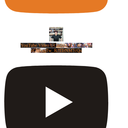
YouTube Video UCm5llXSLY4CyCX-
zC8XosTw_R7ITrNM7cQs