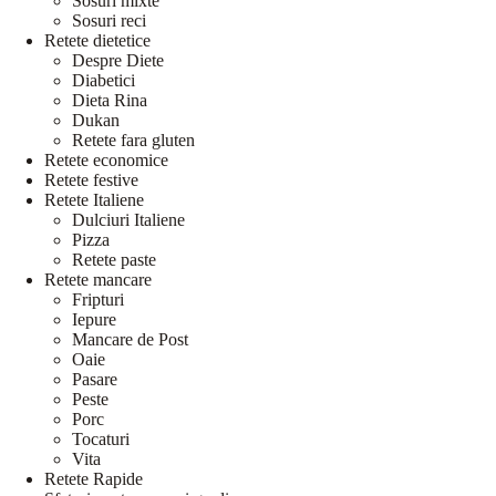
Sosuri mixte
Sosuri reci
Retete dietetice
Despre Diete
Diabetici
Dieta Rina
Dukan
Retete fara gluten
Retete economice
Retete festive
Retete Italiene
Dulciuri Italiene
Pizza
Retete paste
Retete mancare
Fripturi
Iepure
Mancare de Post
Oaie
Pasare
Peste
Porc
Tocaturi
Vita
Retete Rapide