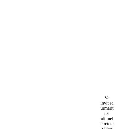
Va
invit sa
urmarit
i si
ultimel
e retete
video