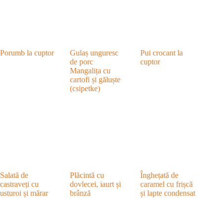
Porumb la cuptor
Gulaș unguresc
Pui crocant la
de porc
cuptor
Mangalița cu
cartofi și găluște
(csipetke)
Salată de
Plăcintă cu
Înghețată de
castraveți cu
dovlecei, iaurt și
caramel cu frișcă
usturoi și mărar
brânză
și lapte condensat