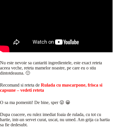
Nu este nevoie sa cantariti ingredientele, este exact reteta
aceea veche, reteta mamelor noastre, pe care eu o stiu
dintotdeauna. 🙂
Recomand si reteta de
Rulada cu mascarpone, frisca si
capsune – vedeti reteta
O sa ma pomeniti! De bine, sper 😛 😀
Dupa coacere, eu rulez imediat foaia de rulada, cu tot cu
hartie, intr-un servet curat, uscat, nu umed. Am grija ca hartia
sa fie dedesubt.