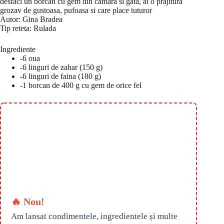
desfaci un borcan cu gem din camara si gata, ai o prajitura
grozav de gustoasa, pufoasa si care place tuturor
Autor:
Gina Bradea
Tip reteta:
Rulada
Ingrediente
-6 oua
-6 linguri de zahar (150 g)
-6 linguri de faina (180 g)
-1 borcan de 400 g cu gem de orice fel
🔥 Nou!
Am lansat condimentele, ingredientele și multe