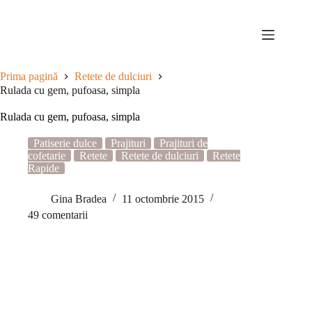
Sari
la
conținut
Prima pagină
Retete de dulciuri
Rulada cu gem, pufoasa, simpla
Rulada cu gem, pufoasa, simpla
Patiserie dulce
Prajituri
Prajituri de
cofetarie
Retete
Retete de dulciuri
Retete
Rapide
Gina Bradea
11 octombrie 2015
49 comentarii