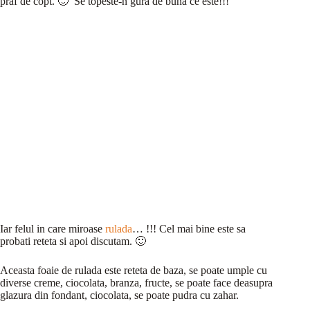
praf de copt. 🙂 Se topeste-n gura de buna ce este!!!
Iar felul in care miroase
rulada
… !!! Cel mai bine este sa
probati reteta si apoi discutam. 🙂
Aceasta foaie de rulada este reteta de baza, se poate umple cu
diverse creme, ciocolata, branza, fructe, se poate face deasupra
glazura din fondant, ciocolata, se poate pudra cu zahar.