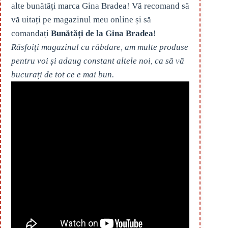
alte bunătăți marca Gina Bradea! Vă recomand să
vă uitați pe magazinul meu online și să
comandați
Bunătăți de la Gina Bradea
!
Răsfoiți magazinul cu răbdare, am multe produse
pentru voi și adaug constant altele noi, ca să vă
bucurați de tot ce e mai bun.