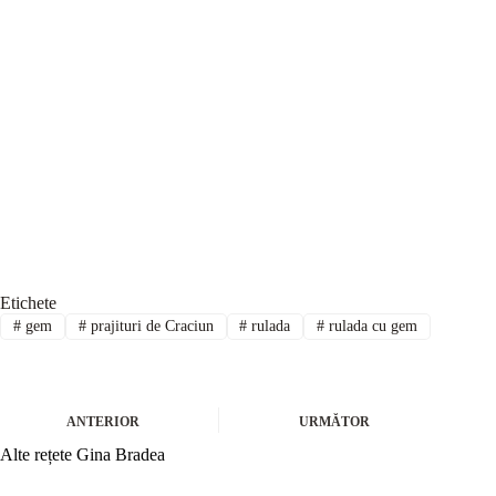
Etichete
#
gem
#
prajituri de Craciun
#
rulada
#
rulada cu gem
ANTERIOR
URMĂTOR
Alte rețete Gina Bradea