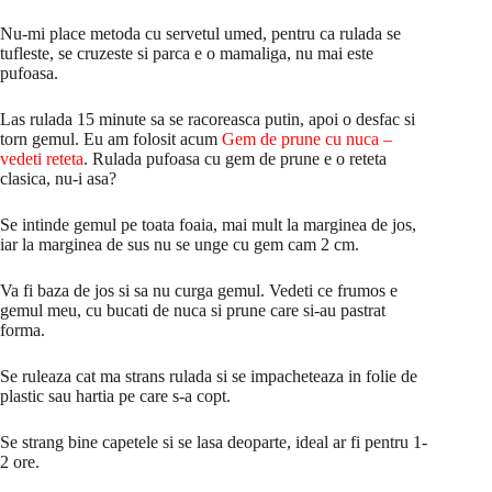
Nu-mi place metoda cu servetul umed, pentru ca rulada se
tufleste, se cruzeste si parca e o mamaliga, nu mai este
pufoasa.
Las rulada 15 minute sa se racoreasca putin, apoi o desfac si
torn gemul. Eu am folosit acum
Gem de prune cu nuca –
vedeti reteta
. Rulada pufoasa cu gem de prune e o reteta
clasica, nu-i asa?
Se intinde gemul pe toata foaia, mai mult la marginea de jos,
iar la marginea de sus nu se unge cu gem cam 2 cm.
Va fi baza de jos si sa nu curga gemul. Vedeti ce frumos e
gemul meu, cu bucati de nuca si prune care si-au pastrat
forma.
Se ruleaza cat ma strans rulada si se impacheteaza in folie de
plastic sau hartia pe care s-a copt.
Se strang bine capetele si se lasa deoparte, ideal ar fi pentru 1-
2 ore.