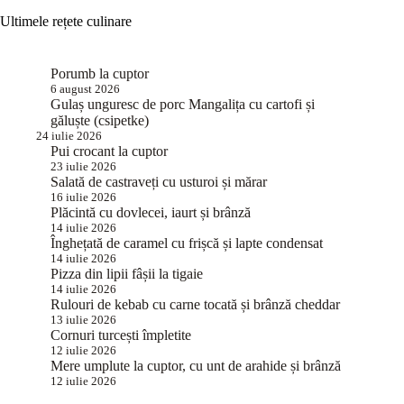
Ultimele rețete culinare
Porumb la cuptor
6 august 2026
Gulaș unguresc de porc Mangalița cu cartofi și
găluște (csipetke)
24 iulie 2026
Pui crocant la cuptor
23 iulie 2026
Salată de castraveți cu usturoi și mărar
16 iulie 2026
Plăcintă cu dovlecei, iaurt și brânză
14 iulie 2026
Înghețată de caramel cu frișcă și lapte condensat
14 iulie 2026
Pizza din lipii fâșii la tigaie
14 iulie 2026
Rulouri de kebab cu carne tocată și brânză cheddar
13 iulie 2026
Cornuri turcești împletite
12 iulie 2026
Mere umplute la cuptor, cu unt de arahide și brânză
12 iulie 2026