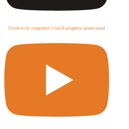
Dovlecei la congelator! Cum îi pregătesc pentru iarnă