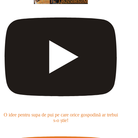
zC8XosTw_Qb2s50RbzlM
O idee pentru supa de pui pe care orice gospodină ar trebui
s-o știe!