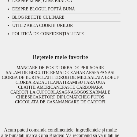
DESPRE MINE, GINA BRADEA
DESPRE BLOGUL POFTĂ BUNĂ
BLOG REȚETE CULINARE
UTILIZAREA COOKIE-URILOR
POLITICĂ DE CONFIDENȚIALITATE
Rețetele mele favorite
MANCARE DE POST
CIORBA DE PERISOARE
SALAM DE BISCUITI
CREMA DE ZAHAR ARS
PAPANASI
CIORBA DE BURTA
CLATITE
DROB DE MIEL
SALATA BOEUF
CIORBA RADAUTEANA
TIRAMISU FARA OUA
CLATITE AMERICANE
PASTE CARBONARA
CARTOFI LA CUPTOR
LASAGNA
GOGOSI
SARMALE
CHEESECAKE
TORT DIPLOMAT
CHEC PUFOS
CIOCOLATA DE CASA
MANCARE DE CARTOFI
Acum puteți comanda condimentele, ingredientele și multe
alte bunătăți marca Gina Bradea! Vă recomand să vă uitați pe