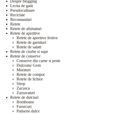
Despre blogging
Lectia de gatit
Pseudoculinare
Reciclate
Recomandari
Retete
Retete de afumaturi
Retete de aperitive
Retete de aperitive festive
Retete de garnituri
Retete de salate
Retete de ciorbe si supe
Retete de conserve
Conserve din carne si peste
Dulceata/ Gem
Muraturi
Retete de compot
Retete de lichior
Sirop
Zacusca
Zarzavaturi
Retete de dulciuri
Bomboane
Fursecuri
Patiserie dulce