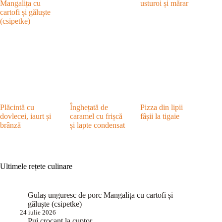
Mangalița cu
usturoi și mărar
cartofi și găluște
(csipetke)
Plăcintă cu
Înghețată de
Pizza din lipii
dovlecei, iaurt și
caramel cu frișcă
fâșii la tigaie
brânză
și lapte condensat
Ultimele rețete culinare
Gulaș unguresc de porc Mangalița cu cartofi și
găluște (csipetke)
24 iulie 2026
Pui crocant la cuptor