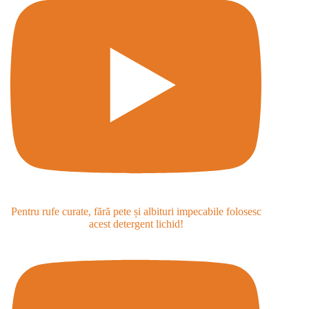
Pentru rufe curate, fără pete și albituri impecabile folosesc
acest detergent lichid!