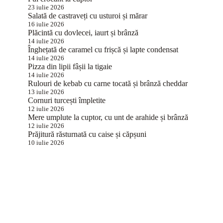
23 iulie 2026
Salată de castraveți cu usturoi și mărar
16 iulie 2026
Plăcintă cu dovlecei, iaurt și brânză
14 iulie 2026
Înghețată de caramel cu frișcă și lapte condensat
14 iulie 2026
Pizza din lipii fâșii la tigaie
14 iulie 2026
Rulouri de kebab cu carne tocată și brânză cheddar
13 iulie 2026
Cornuri turcești împletite
12 iulie 2026
Mere umplute la cuptor, cu unt de arahide și brânză
12 iulie 2026
Prăjitură răsturnată cu caise și căpșuni
10 iulie 2026