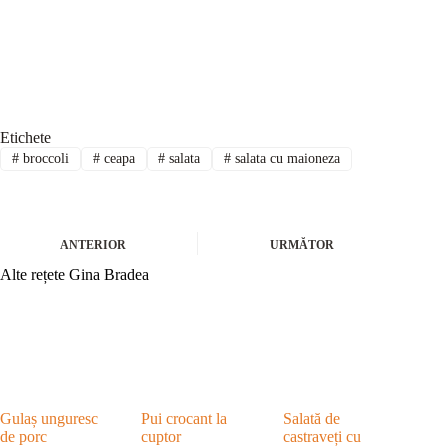
Etichete
#
broccoli
#
ceapa
#
salata
#
salata cu maioneza
ANTERIOR
URMĂTOR
Alte rețete Gina Bradea
Gulaș unguresc
Pui crocant la
Salată de
de porc
cuptor
castraveți cu