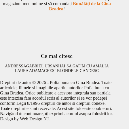
magazinul meu online și să comandați
Bunătăți de la Gina
Bradea
!
Ce mai citesc
ANDRESSA
GABRIEL URSAN
HAI SA GATIM CU AMALIA
LAURA ADAMACHE
SI BLONDELE GANDESC
Drepturi de autor © 2026 - Pofta buna cu Gina Bradea. Toate
articolele, filmele si imaginile apartin autorilor Pofta buna cu
Gina Bradea. Orice publicare a acestora integrala sau partiala
este interzisa fara acordul scris al autorilor si se vor pedepsi
conform Legii 8/1996-drepturi de autor si drepturi conexe.
Toate drepturile sunt rezervate. Acest site foloseste cookie-uri.
Navigând în continuare, îţi exprimi acordul asupra folosirii lor.
Design by
Web Design NJ
.