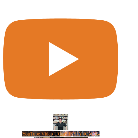
YouTube Video UCm5llXSLY4CyCX-