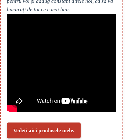
pentru voi și adaug constant altele noi, ca să vă
bucurați de tot ce e mai bun.
Vedeți aici produsele mele.