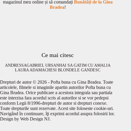
magazinul meu online și să comandați
Bunătăți de la Gina
Bradea
!
Ce mai citesc
ANDRESSA
GABRIEL URSAN
HAI SA GATIM CU AMALIA
LAURA ADAMACHE
SI BLONDELE GANDESC
Drepturi de autor © 2026 - Pofta buna cu Gina Bradea. Toate
articolele, filmele si imaginile apartin autorilor Pofta buna cu
Gina Bradea. Orice publicare a acestora integrala sau partiala
este interzisa fara acordul scris al autorilor si se vor pedepsi
conform Legii 8/1996-drepturi de autor si drepturi conexe.
Toate drepturile sunt rezervate. Acest site foloseste cookie-uri.
Navigând în continuare, îţi exprimi acordul asupra folosirii lor.
Design by
Web Design NJ
.