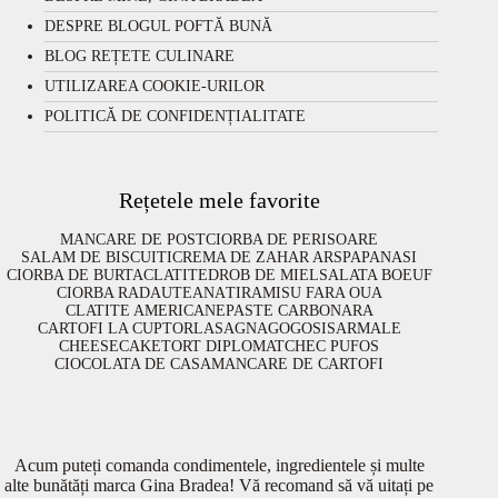
DESPRE BLOGUL POFTĂ BUNĂ
BLOG REȚETE CULINARE
UTILIZAREA COOKIE-URILOR
POLITICĂ DE CONFIDENȚIALITATE
Rețetele mele favorite
MANCARE DE POST
CIORBA DE PERISOARE
SALAM DE BISCUITI
CREMA DE ZAHAR ARS
PAPANASI
CIORBA DE BURTA
CLATITE
DROB DE MIEL
SALATA BOEUF
CIORBA RADAUTEANA
TIRAMISU FARA OUA
CLATITE AMERICANE
PASTE CARBONARA
CARTOFI LA CUPTOR
LASAGNA
GOGOSI
SARMALE
CHEESECAKE
TORT DIPLOMAT
CHEC PUFOS
CIOCOLATA DE CASA
MANCARE DE CARTOFI
Acum puteți comanda condimentele, ingredientele și multe
alte bunătăți marca Gina Bradea! Vă recomand să vă uitați pe