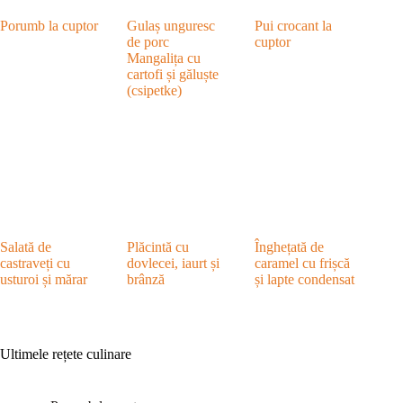
Porumb la cuptor
Gulaș unguresc
Pui crocant la
de porc
cuptor
Mangalița cu
cartofi și găluște
(csipetke)
Salată de
Plăcintă cu
Înghețată de
castraveți cu
dovlecei, iaurt și
caramel cu frișcă
usturoi și mărar
brânză
și lapte condensat
Ultimele rețete culinare