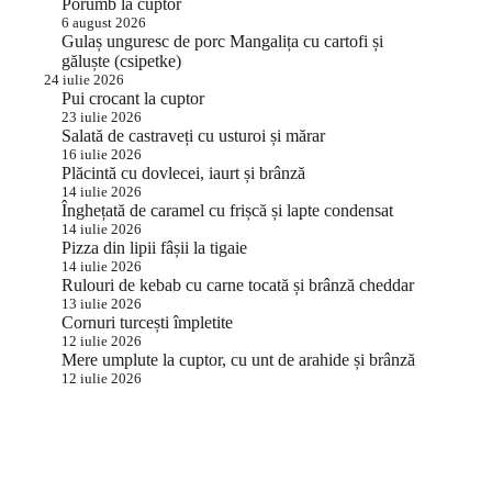
Porumb la cuptor
6 august 2026
Gulaș unguresc de porc Mangalița cu cartofi și
găluște (csipetke)
24 iulie 2026
Pui crocant la cuptor
23 iulie 2026
Salată de castraveți cu usturoi și mărar
16 iulie 2026
Plăcintă cu dovlecei, iaurt și brânză
14 iulie 2026
Înghețată de caramel cu frișcă și lapte condensat
14 iulie 2026
Pizza din lipii fâșii la tigaie
14 iulie 2026
Rulouri de kebab cu carne tocată și brânză cheddar
13 iulie 2026
Cornuri turcești împletite
12 iulie 2026
Mere umplute la cuptor, cu unt de arahide și brânză
12 iulie 2026