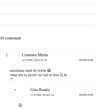
10 comentarii
Crasmaru Mirela
10 IUNIE 2014/16:59
RĂSPUNDE
sarumana mult de reteta 😀
chiar am sa incerc sa vad ce iese hi hi
:*
Gina Bradea
11 IUNIE 2014/6:26
RĂSPUNDE
😛