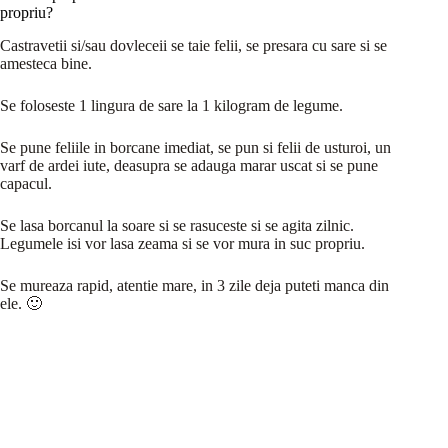
propriu?
Castravetii si/sau dovleceii se taie felii, se presara cu sare si se
amesteca bine.
Se foloseste 1 lingura de sare la 1 kilogram de legume.
Se pune feliile in borcane imediat, se pun si felii de usturoi, un
varf de ardei iute, deasupra se adauga marar uscat si se pune
capacul.
Se lasa borcanul la soare si se rasuceste si se agita zilnic.
Legumele isi vor lasa zeama si se vor mura in suc propriu.
Se mureaza rapid, atentie mare, in 3 zile deja puteti manca din
ele. 🙂