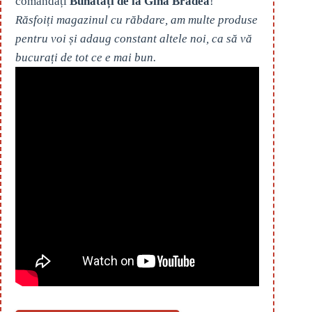
comandați
Bunătăți de la Gina Bradea
!
Răsfoiți magazinul cu răbdare, am multe produse
pentru voi și adaug constant altele noi, ca să vă
bucurați de tot ce e mai bun.