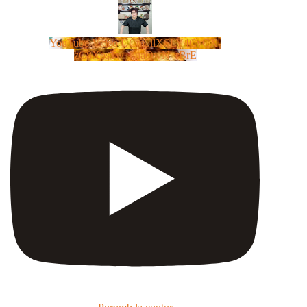
YouTube Video UCm5llXSLY4CyCX-
zC8XosTw_huaQwN_rBrE