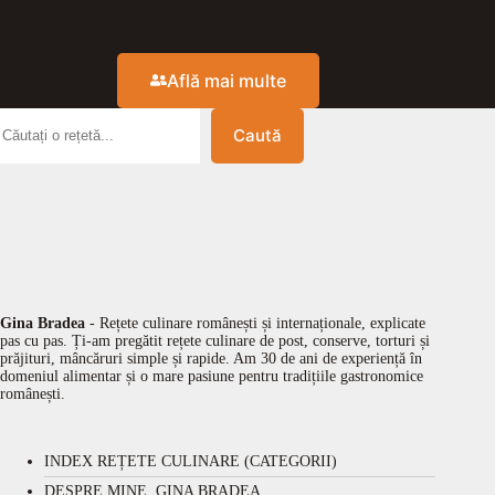
Află mai multe
Caută
Gina Bradea
- Rețete culinare românești și internaționale, explicate
pas cu pas. Ți-am pregătit rețete culinare de post, conserve, torturi și
prăjituri, mâncăruri simple și rapide. Am 30 de ani de experiență în
domeniul alimentar și o mare pasiune pentru tradițiile gastronomice
românești.
INDEX REȚETE CULINARE (CATEGORII)
DESPRE MINE, GINA BRADEA