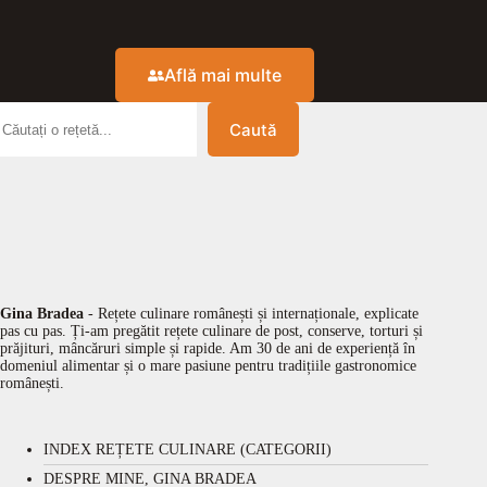
Află mai multe
Caută
Gina Bradea
- Rețete culinare românești și internaționale, explicate
pas cu pas. Ți-am pregătit rețete culinare de post, conserve, torturi și
prăjituri, mâncăruri simple și rapide. Am 30 de ani de experiență în
domeniul alimentar și o mare pasiune pentru tradițiile gastronomice
românești.
INDEX REȚETE CULINARE (CATEGORII)
DESPRE MINE, GINA BRADEA