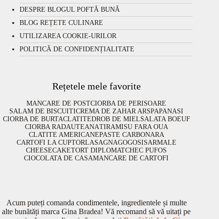
DESPRE BLOGUL POFTĂ BUNĂ
BLOG REȚETE CULINARE
UTILIZAREA COOKIE-URILOR
POLITICĂ DE CONFIDENȚIALITATE
Rețetele mele favorite
MANCARE DE POST
CIORBA DE PERISOARE
SALAM DE BISCUITI
CREMA DE ZAHAR ARS
PAPANASI
CIORBA DE BURTA
CLATITE
DROB DE MIEL
SALATA BOEUF
CIORBA RADAUTEANA
TIRAMISU FARA OUA
CLATITE AMERICANE
PASTE CARBONARA
CARTOFI LA CUPTOR
LASAGNA
GOGOSI
SARMALE
CHEESECAKE
TORT DIPLOMAT
CHEC PUFOS
CIOCOLATA DE CASA
MANCARE DE CARTOFI
Acum puteți comanda condimentele, ingredientele și multe
alte bunătăți marca Gina Bradea! Vă recomand să vă uitați pe