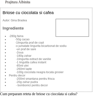
Prajitura Albinita
Briose cu ciocolata si cafea
Autor:
Gina Bradea
Ingrediente
-280g faina
-50g cacao
-1lingurita praf de copt
-o jumatate lingurita bicarbonat de sodiu
-un praf de sare
-2oua
-180g zahar
-1lingurita extract de vanilie
-1 lingutita cafea instant
-85ml ulei
-260ml lapte
-100g ciocolata neagra tocata grosier
Pentru decor
-200ml smantana pentru frisca
-20g zahar pudra
- bombonici pentru decor
Cum preparam reteta de briose cu ciocolata si cafea?