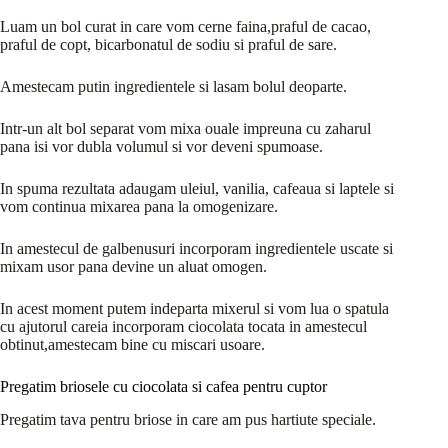
Luam un bol curat in care vom cerne faina,praful de cacao,
praful de copt, bicarbonatul de sodiu si praful de sare.
Amestecam putin ingredientele si lasam bolul deoparte.
Intr-un alt bol separat vom mixa ouale impreuna cu zaharul
pana isi vor dubla volumul si vor deveni spumoase.
In spuma rezultata adaugam uleiul, vanilia, cafeaua si laptele si
vom continua mixarea pana la omogenizare.
In amestecul de galbenusuri incorporam ingredientele uscate si
mixam usor pana devine un aluat omogen.
In acest moment putem indeparta mixerul si vom lua o spatula
cu ajutorul careia incorporam ciocolata tocata in amestecul
obtinut,amestecam bine cu miscari usoare.
Pregatim briosele cu ciocolata si cafea pentru cuptor
Pregatim tava pentru briose in care am pus hartiute speciale.