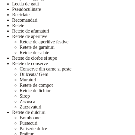
Lectia de gatit
Pseudoculinare
Reciclate
Recomandari
Retete
Retete de afumaturi
Retete de aperitive
Retete de aperitive festive
Retete de garnituri
Retete de salate
Retete de ciorbe si supe
Retete de conserve
Conserve din carne si peste
Dulceata/ Gem
Muraturi
Retete de compot
Retete de lichior
Sirop
Zacusca
Zarzavaturi
Retete de dulciuri
Bomboane
Fursecuri
Patiserie dulce
Prajituri