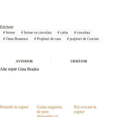
Etichete
#
briose
#
briose cu ciocolata
#
cafea
#
ciocolata
#
Oana Branescu
#
Prajituri de casa
#
prajituri de Craciun
ANTERIOR
URMĂTOR
Alte rețete Gina Bradea
Porumb la cuptor
Gulaș unguresc
Pui crocant la
de porc
cuptor
Mangalița cu