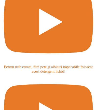
Pentru rufe curate, fără pete și albituri impecabile folosesc
acest detergent lichid!