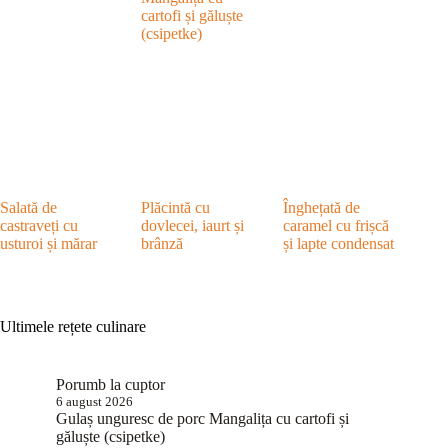
cartofi și găluște
(csipetke)
Salată de
Plăcintă cu
Înghețată de
castraveți cu
dovlecei, iaurt și
caramel cu frișcă
usturoi și mărar
brânză
și lapte condensat
Ultimele rețete culinare
Porumb la cuptor
6 august 2026
Gulaș unguresc de porc Mangalița cu cartofi și
găluște (csipetke)