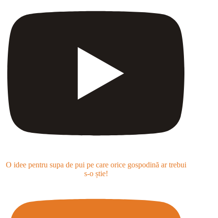
O idee pentru supa de pui pe care orice gospodină ar trebui
s-o știe!