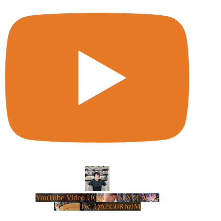
YouTube Video UCm5llXSLY4CyCX-
zC8XosTw_Qb2s50RbzlM