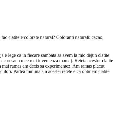
fac clatitele colorate natural? Coloranti naturali: cacao,
eja e lege ca in fiecare sambata sa avem la mic dejun clatite
u cacao sau cu ce mai inventeaza mama). Reteta acestor clatite
e a mai ramas am decis sa experimentez. Am ramas placut
 culori. Partea minunata a acestei retete e ca obtinem clatite