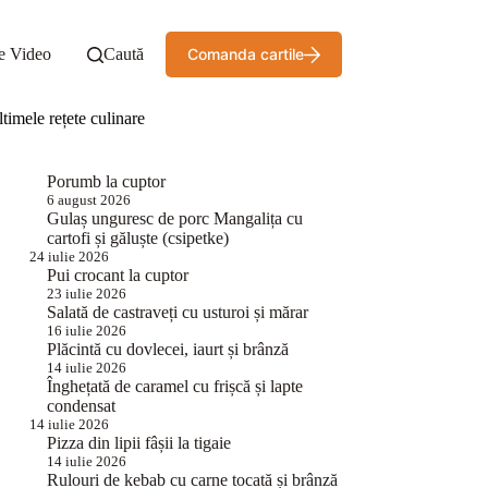
e Video
Caută
Comanda cartile
timele rețete culinare
Porumb la cuptor
6 august 2026
Gulaș unguresc de porc Mangalița cu
cartofi și găluște (csipetke)
24 iulie 2026
Pui crocant la cuptor
23 iulie 2026
Salată de castraveți cu usturoi și mărar
16 iulie 2026
Plăcintă cu dovlecei, iaurt și brânză
14 iulie 2026
Înghețată de caramel cu frișcă și lapte
condensat
14 iulie 2026
Pizza din lipii fâșii la tigaie
14 iulie 2026
Rulouri de kebab cu carne tocată și brânză