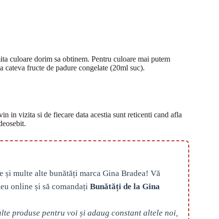
umita culoare dorim sa obtinem. Pentru culoare mai putem
 la cateva fructe de padure congelate (20ml suc).
n in vizita si de fiecare data acestia sunt reticenti cand afla
deosebit.
e și multe alte bunătăți marca Gina Bradea! Vă
eu online și să comandați
Bunătăți de la Gina
te produse pentru voi și adaug constant altele noi,