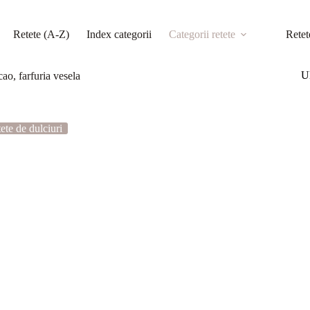
Retete (A-Z)
Index categorii
Categorii retete
Retet
Ul
cao, farfuria vesela
ete de dulciuri