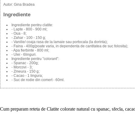
Autor:
Gina Bradea
Ingrediente
Ingrediente pentru clatite:
- Lapte - 800 - 900 ml;
- Oua - 8;
- Zahar - 100 - 150 g;
- Vanilie/ coaja rasa de la lamaie sau portocala (la dorinta);
- Faina - 400g(poate varia, in dependenta de cantitatea de suc folosita);
- Apa fierbinte - 800 ml;
- Ulei - 6linguri.
Ingrediente pentru ”colorant”:
- Spanac - 200g;
- Morcovi - 3;
- Zmeura - 150 g;
- Cacao - 1 lingura;
- Suc de rodie din comert - 60ml.
Cum preparam reteta de Clatite colorate natural cu spanac, sfecla, cacao