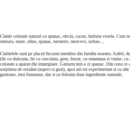
Clatite colorate natural cu spanac, sfecla, cacao, farfuria vesela. Cum se 
zmeura, mure, afine, spanac, turmeric, morcovi, sofran…
Clatitelele sunt pe placul fiecarui membru din familia noastra. Astfel, d
(fie cu dulceata, fie cu ciocolata, gem, fructe, cu smantana si visine, c
colorate a aparut din intamplare. Gatisem intr-o zi spanac. Din ceea c
surprinsa de rezultat (aspect si gust), apoi am tot experimentat si cu alte
gustoase, moi frumoase, dar si ca folosim doar ingrediente naturale.