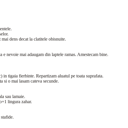
entele.
elor.
ai dens decat la clatitele obisnuite.
aca e nevoie mai adaugam din laptele ramas. Amestecam bine.
in tigaia fierbinte. Repartizam aluatul pe toata suprafata.
ta si o mai lasam cateva secunde.
la sau lamaie.
ao+1 lingura zahar.
 stafide.