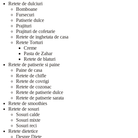
Retete de dulciuri
Bomboane
Fursecuri
Patiserie dulce
Prajituri
Prajituri de cofetarie
Retete de inghetata de casa
Retete Torturi
Creme
Pasta de Zahar
Retete de blaturi
Retete de patiserie si paine
Paine de casa
Retete de chifle
Retete de covrigi
Retete de cozonac
Retete de patiserie dulce
Retete de patiserie sarata
Retete de smoothies
Retete de sosuri
Sosuri calde
Sosuri mixte
Sosuri reci
Retete dietetice
Despre Diete