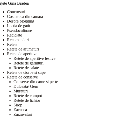
ețete Gina Bradea
Concursuri
Cosmetica din camara
Despre blogging
Lectia de gatit
Pseudoculinare
Reciclate
Recomandari
Retete
Retete de afumaturi
Retete de aperitive
Retete de aperitive festive
Retete de garnituri
Retete de salate
Retete de ciorbe si supe
Retete de conserve
Conserve din carne si peste
Dulceata/ Gem
Muraturi
Retete de compot
Retete de lichior
Sirop
Zacusca
Zarzavaturi