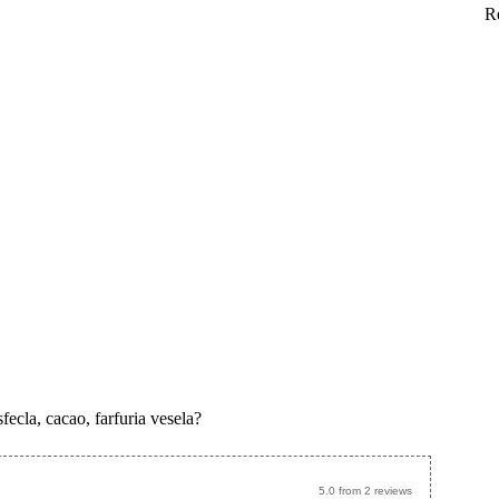
R
fecla, cacao, farfuria vesela?
5.0
from
2
reviews