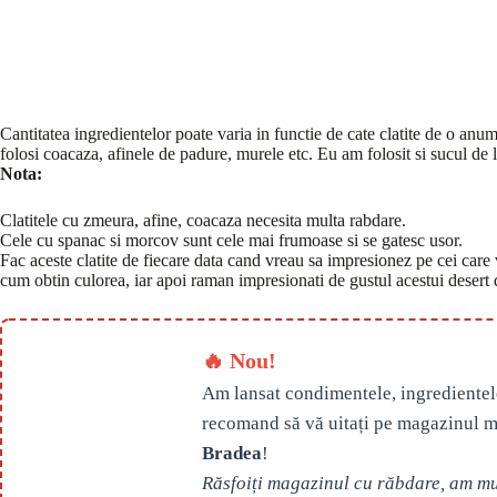
Cantitatea ingredientelor poate varia in functie de cate clatite de o an
folosi coacaza, afinele de padure, murele etc. Eu am folosit si sucul de
Nota:
Clatitele cu zmeura, afine, coacaza necesita multa rabdare.
Cele cu spanac si morcov sunt cele mai frumoase si se gatesc usor.
Fac aceste clatite de fiecare data cand vreau sa impresionez pe cei care vi
cum obtin culorea, iar apoi raman impresionati de gustul acestui desert 
🔥 Nou!
Am lansat condimentele, ingredientel
recomand să vă uitați pe magazinul m
Bradea
!
Răsfoiți magazinul cu răbdare, am mul