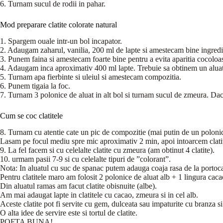
6. Turnam sucul de rodii in pahar.
Mod preparare clatite colorate natural
1. Spargem ouale intr-un bol incapator.
2. Adaugam zaharul, vanilia, 200 ml de lapte si amestecam bine ingredi
3. Punem faina si amestecam foarte bine pentru a evita aparitia cocoloas
4. Adaugam inca aproximativ 400 ml lapte. Trebuie sa obtinem un aluat m
5. Turnam apa fierbinte si uleiul si amestecam compozitia.
6. Punem tigaia la foc.
7. Turnam 3 polonice de aluat in alt bol si turnam sucul de zmeura. D
Cum se coc clatitele
8. Turnam cu atentie cate un pic de compozitie (mai putin de un polonic) 
Lasam pe focul mediu spre mic aproximativ 2 min, apoi intoarcem clati
9. La fel facem si cu celelalte clatite cu zmeura (am obtinut 4 clatite).
10. urmam pasii 7-9 si cu celelalte tipuri de ”colorant”.
Nota: In aluatul cu suc de spanac putem adauga coaja rasa de la portoca
Pentru clatitele maro am folosit 2 polonice de aluat alb + 1 lingura cac
Din aluatul ramas am facut clatite obisnuite (albe).
Am mai adaugat lapte in clatitele cu cacao, zmeura si in cel alb.
Aceste clatite pot fi servite cu gem, dulceata sau impaturite cu branza si
O alta idee de servire este si tortul de clatite.
POFTA BUNA!