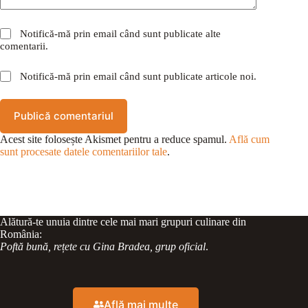
Notifică-mă prin email când sunt publicate alte
comentarii.
Notifică-mă prin email când sunt publicate articole noi.
Publică comentariul
Acest site folosește Akismet pentru a reduce spamul.
Află cum
sunt procesate datele comentariilor tale
.
Alătură-te unuia dintre cele mai mari grupuri culinare din
România:
Poftă bună, rețete cu Gina Bradea, grup oficial
.
Află mai multe