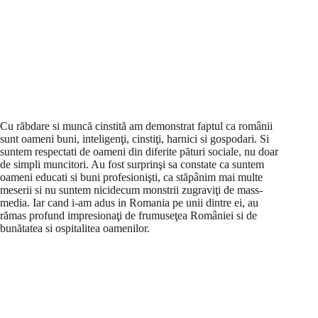
Cu răbdare si muncă cinstită am demonstrat faptul ca românii
sunt oameni buni, inteligenţi, cinstiţi, harnici si gospodari. Si
suntem respectati de oameni din diferite pături sociale, nu doar
de simpli muncitori. Au fost surprinşi sa constate ca suntem
oameni educati si buni profesionişti, ca stăpânim mai multe
meserii si nu suntem nicidecum monstrii zugraviţi de mass-
media. Iar cand i-am adus in Romania pe unii dintre ei, au
rămas profund impresionaţi de frumuseţea României si de
bunătatea si ospitalitea oamenilor.