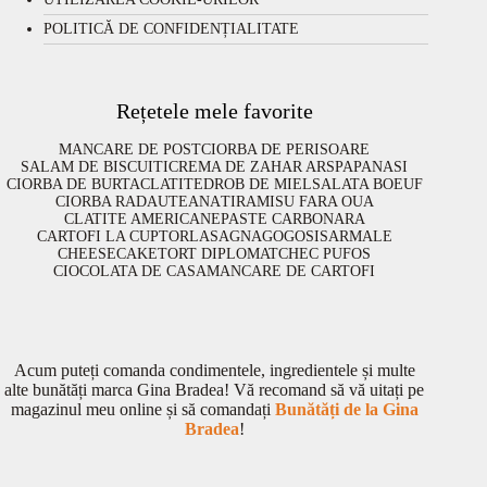
POLITICĂ DE CONFIDENȚIALITATE
Rețetele mele favorite
MANCARE DE POST
CIORBA DE PERISOARE
SALAM DE BISCUITI
CREMA DE ZAHAR ARS
PAPANASI
CIORBA DE BURTA
CLATITE
DROB DE MIEL
SALATA BOEUF
CIORBA RADAUTEANA
TIRAMISU FARA OUA
CLATITE AMERICANE
PASTE CARBONARA
CARTOFI LA CUPTOR
LASAGNA
GOGOSI
SARMALE
CHEESECAKE
TORT DIPLOMAT
CHEC PUFOS
CIOCOLATA DE CASA
MANCARE DE CARTOFI
Acum puteți comanda condimentele, ingredientele și multe
alte bunătăți marca Gina Bradea! Vă recomand să vă uitați pe
magazinul meu online și să comandați
Bunătăți de la Gina
Bradea
!