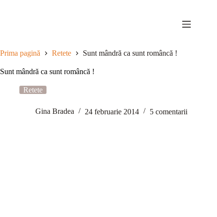
Sari
la
conținut
Prima pagină
Retete
Sunt mândră ca sunt româncă !
Sunt mândră ca sunt româncă !
Retete
Gina Bradea
24 februarie 2014
5 comentarii