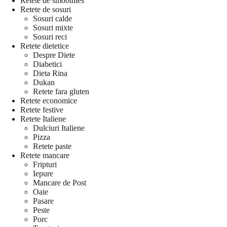
Retete de smoothies
Retete de sosuri
Sosuri calde
Sosuri mixte
Sosuri reci
Retete dietetice
Despre Diete
Diabetici
Dieta Rina
Dukan
Retete fara gluten
Retete economice
Retete festive
Retete Italiene
Dulciuri Italiene
Pizza
Retete paste
Retete mancare
Fripturi
Iepure
Mancare de Post
Oaie
Pasare
Peste
Porc