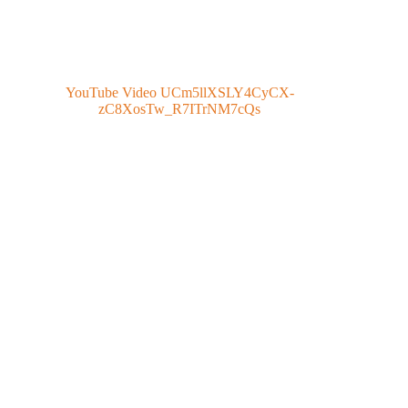
YouTube Video UCm5llXSLY4CyCX-
zC8XosTw_R7ITrNM7cQs