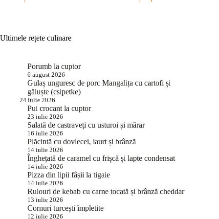
Ultimele rețete culinare
Porumb la cuptor
6 august 2026
Gulaș unguresc de porc Mangalița cu cartofi și
găluște (csipetke)
24 iulie 2026
Pui crocant la cuptor
23 iulie 2026
Salată de castraveți cu usturoi și mărar
16 iulie 2026
Plăcintă cu dovlecei, iaurt și brânză
14 iulie 2026
Înghețată de caramel cu frișcă și lapte condensat
14 iulie 2026
Pizza din lipii fâșii la tigaie
14 iulie 2026
Rulouri de kebab cu carne tocată și brânză cheddar
13 iulie 2026
Cornuri turcești împletite
12 iulie 2026