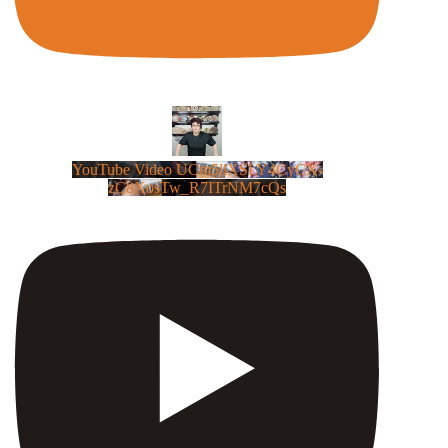
YouTube Video UCm5llXSLY4CyCX-
zC8XosTw_R7ITrNM7cQs