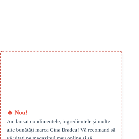
🔥 Nou!
Am lansat condimentele, ingredientele și multe
alte bunătăți marca Gina Bradea! Vă recomand să
vă uitați pe magazinul meu online și să