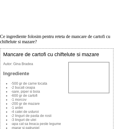
Ce ingrediente folosim pentru reteta de mancare de cartofi cu
chiftelute si mazare?
Mancare de cartofi cu chiftelute si mazare
Autor:
Gina Bradea
Ingrediente
-500 gr de carne tocata
-2 bucati ceapa
-sare, piper si boia
-600 gr de cartofi
-1 morcov
-200 gr de mazare
-1 ardei
-4 catei de usturoi
-2 linguri de pasta de rosii
-3 linguri de ulei
-apa cat sa treaca peste legume
-marar si patrunjel