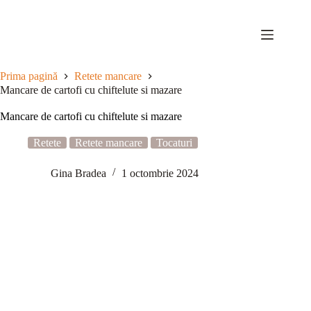
Sari
la
conținut
Prima pagină
Retete mancare
Mancare de cartofi cu chiftelute si mazare
Mancare de cartofi cu chiftelute si mazare
Retete
Retete mancare
Tocaturi
Gina Bradea
1 octombrie 2024