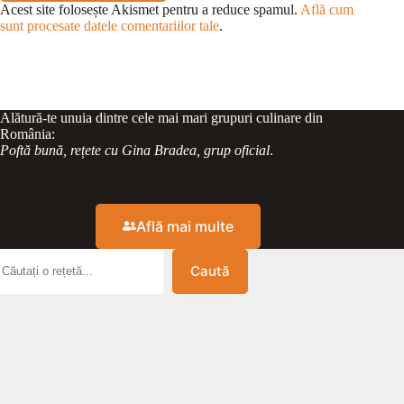
Acest site folosește Akismet pentru a reduce spamul.
Află cum
sunt procesate datele comentariilor tale
.
Alătură-te unuia dintre cele mai mari grupuri culinare din
România:
Poftă bună, rețete cu Gina Bradea, grup oficial
.
Află mai multe
Caută