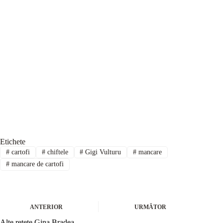
Etichete
#
cartofi
#
chiftele
#
Gigi Vulturu
#
mancare
#
mancare de cartofi
ANTERIOR
URMĂTOR
Alte rețete Gina Bradea