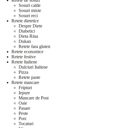
Retete de sosuri
Sosuri calde
Sosuri mixte
Sosuri reci
Retete dietetice
Despre Diete
Diabetici
Dieta Rina
Dukan
Retete fara gluten
Retete economice
Retete festive
Retete Italiene
Dulciuri Italiene
Pizza
Retete paste
Retete mancare
Fripturi
Iepure
Mancare de Post
Oaie
Pasare
Peste
Porc
Tocaturi