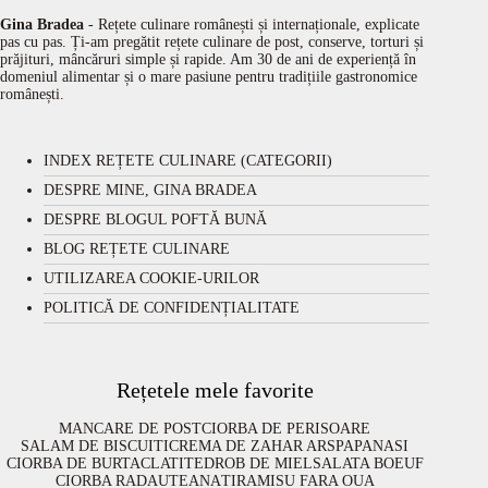
Gina Bradea
- Rețete culinare românești și internaționale, explicate
pas cu pas. Ți-am pregătit rețete culinare de post, conserve, torturi și
prăjituri, mâncăruri simple și rapide. Am 30 de ani de experiență în
domeniul alimentar și o mare pasiune pentru tradițiile gastronomice
românești.
INDEX REȚETE CULINARE (CATEGORII)
DESPRE MINE, GINA BRADEA
DESPRE BLOGUL POFTĂ BUNĂ
BLOG REȚETE CULINARE
UTILIZAREA COOKIE-URILOR
POLITICĂ DE CONFIDENȚIALITATE
Rețetele mele favorite
MANCARE DE POST
CIORBA DE PERISOARE
SALAM DE BISCUITI
CREMA DE ZAHAR ARS
PAPANASI
CIORBA DE BURTA
CLATITE
DROB DE MIEL
SALATA BOEUF
CIORBA RADAUTEANA
TIRAMISU FARA OUA