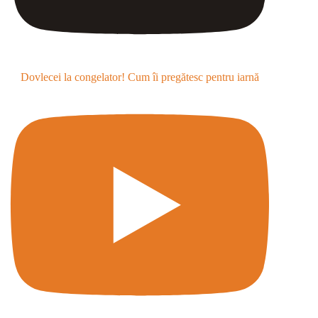
Dovlecei la congelator! Cum îi pregătesc pentru iarnă