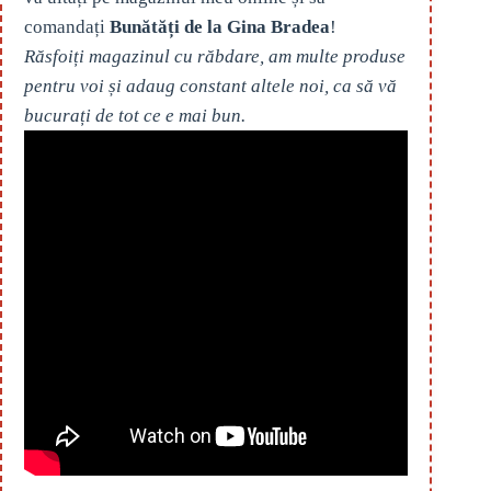
comandați
Bunătăți de la Gina Bradea
!
Răsfoiți magazinul cu răbdare, am multe produse
pentru voi și adaug constant altele noi, ca să vă
bucurați de tot ce e mai bun.