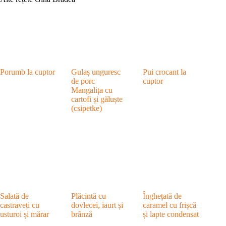
Porumb la cuptor
Gulaș unguresc
Pui crocant la
de porc
cuptor
Mangalița cu
cartofi și găluște
(csipetke)
Salată de
Plăcintă cu
Înghețată de
castraveți cu
dovlecei, iaurt și
caramel cu frișcă
usturoi și mărar
brânză
și lapte condensat