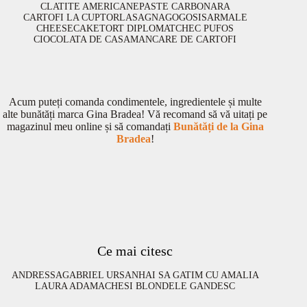
CLATITE AMERICANE
PASTE CARBONARA
CARTOFI LA CUPTOR
LASAGNA
GOGOSI
SARMALE
CHEESECAKE
TORT DIPLOMAT
CHEC PUFOS
CIOCOLATA DE CASA
MANCARE DE CARTOFI
Acum puteți comanda condimentele, ingredientele și multe
alte bunătăți marca Gina Bradea! Vă recomand să vă uitați pe
magazinul meu online și să comandați
Bunătăți de la Gina
Bradea
!
Ce mai citesc
ANDRESSA
GABRIEL URSAN
HAI SA GATIM CU AMALIA
LAURA ADAMACHE
SI BLONDELE GANDESC