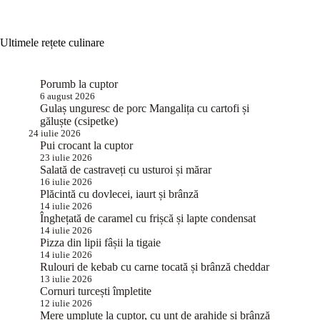
Ultimele rețete culinare
Porumb la cuptor
6 august 2026
Gulaș unguresc de porc Mangalița cu cartofi și
găluște (csipetke)
24 iulie 2026
Pui crocant la cuptor
23 iulie 2026
Salată de castraveți cu usturoi și mărar
16 iulie 2026
Plăcintă cu dovlecei, iaurt și brânză
14 iulie 2026
Înghețată de caramel cu frișcă și lapte condensat
14 iulie 2026
Pizza din lipii fâșii la tigaie
14 iulie 2026
Rulouri de kebab cu carne tocată și brânză cheddar
13 iulie 2026
Cornuri turcești împletite
12 iulie 2026
Mere umplute la cuptor, cu unt de arahide și brânză