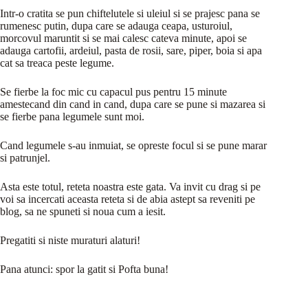
Intr-o cratita se pun chiftelutele si uleiul si se prajesc pana se
rumenesc putin, dupa care se adauga ceapa, usturoiul,
morcovul maruntit si se mai calesc cateva minute, apoi se
adauga cartofii, ardeiul, pasta de rosii, sare, piper, boia si apa
cat sa treaca peste legume.
Se fierbe la foc mic cu capacul pus pentru 15 minute
amestecand din cand in cand, dupa care se pune si mazarea si
se fierbe pana legumele sunt moi.
Cand legumele s-au inmuiat, se opreste focul si se pune marar
si patrunjel.
Asta este totul, reteta noastra este gata. Va invit cu drag si pe
voi sa incercati aceasta reteta si de abia astept sa reveniti pe
blog, sa ne spuneti si noua cum a iesit.
Pregatiti si niste muraturi alaturi!
Pana atunci: spor la gatit si Pofta buna!