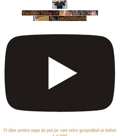
YouTube Video UCm5llXSLY4CyCX-
zC8XosTw_Qb2s50RbzlM
O idee pentru supa de pui pe care orice gospodină ar trebui
s-o știe!