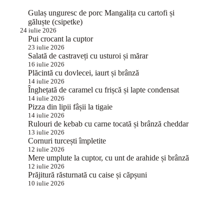
Gulaș unguresc de porc Mangalița cu cartofi și
găluște (csipetke)
24 iulie 2026
Pui crocant la cuptor
23 iulie 2026
Salată de castraveți cu usturoi și mărar
16 iulie 2026
Plăcintă cu dovlecei, iaurt și brânză
14 iulie 2026
Înghețată de caramel cu frișcă și lapte condensat
14 iulie 2026
Pizza din lipii fâșii la tigaie
14 iulie 2026
Rulouri de kebab cu carne tocată și brânză cheddar
13 iulie 2026
Cornuri turcești împletite
12 iulie 2026
Mere umplute la cuptor, cu unt de arahide și brânză
12 iulie 2026
Prăjitură răsturnată cu caise și căpșuni
10 iulie 2026