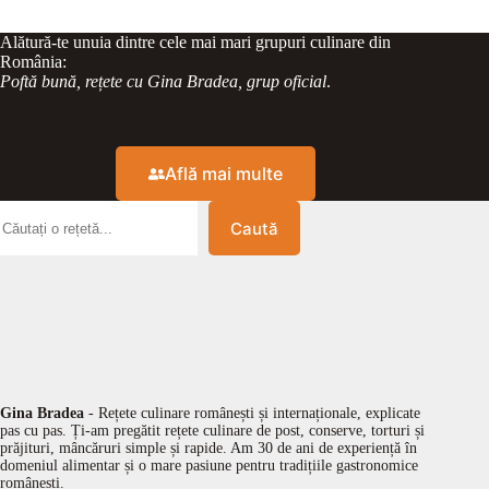
Alătură-te unuia dintre cele mai mari grupuri culinare din
România:
Poftă bună, rețete cu Gina Bradea, grup oficial
.
Află mai multe
Caută
Gina Bradea
- Rețete culinare românești și internaționale, explicate
pas cu pas. Ți-am pregătit rețete culinare de post, conserve, torturi și
prăjituri, mâncăruri simple și rapide. Am 30 de ani de experiență în
domeniul alimentar și o mare pasiune pentru tradițiile gastronomice
românești.