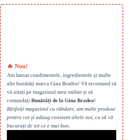
🔥 Nou!
Am lansat condimentele, ingredientele și multe
alte bunătăți marca Gina Bradea! Vă recomand să
vă uitați pe magazinul meu online și să
comandați
Bunătăți de la Gina Bradea
!
Răsfoiți magazinul cu răbdare, am multe produse
pentru voi și adaug constant altele noi, ca să vă
bucurați de tot ce e mai bun.