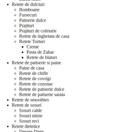
Retete de dulciuri
Bomboane
Fursecuri
Patiserie dulce
Prajituri
Prajituri de cofetarie
Retete de inghetata de casa
Retete Torturi
Creme
Pasta de Zahar
Retete de blaturi
Retete de patiserie si paine
Paine de casa
Retete de chifle
Retete de covrigi
Retete de cozonac
Retete de patiserie dulce
Retete de patiserie sarata
Retete de smoothies
Retete de sosuri
Sosuri calde
Sosuri mixte
Sosuri reci
Retete dietetice
Despre Diete