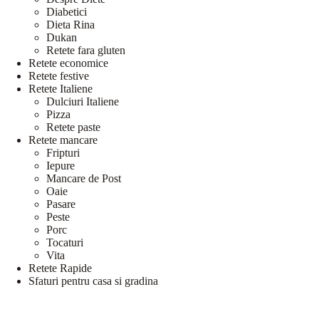
Diabetici
Dieta Rina
Dukan
Retete fara gluten
Retete economice
Retete festive
Retete Italiene
Dulciuri Italiene
Pizza
Retete paste
Retete mancare
Fripturi
Iepure
Mancare de Post
Oaie
Pasare
Peste
Porc
Tocaturi
Vita
Retete Rapide
Sfaturi pentru casa si gradina