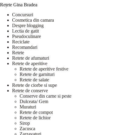
Rețete Gina Bradea
Concursuri
Cosmetica din camara
Despre blogging
Lectia de gatit
Pseudoculinare
Reciclate
Recomandari
Retete
Retete de afumaturi
Retete de aperitive
Retete de aperitive festive
Retete de garnituri
Retete de salate
Retete de ciorbe si supe
Retete de conserve
Conserve din carne si peste
Dulceata/ Gem
Muraturi
Retete de compot
Retete de lichior
Sirop
Zacusca
Zarzavaturi