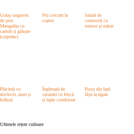
Gulaș unguresc
Pui crocant la
Salată de
de porc
cuptor
castraveți cu
Mangalița cu
usturoi și mărar
cartofi și găluște
(csipetke)
Plăcintă cu
Înghețată de
Pizza din lipii
dovlecei, iaurt și
caramel cu frișcă
fâșii la tigaie
brânză
și lapte condensat
Ultimele rețete culinare