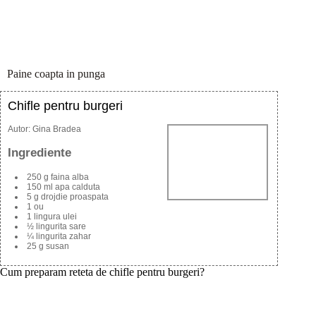
Paine coapta in punga
Chifle pentru burgeri
Autor:
Gina Bradea
Ingrediente
250 g faina alba
150 ml apa calduta
5 g drojdie proaspata
1 ou
1 lingura ulei
½ lingurita sare
¼ lingurita zahar
25 g susan
Cum preparam reteta de chifle pentru burgeri?