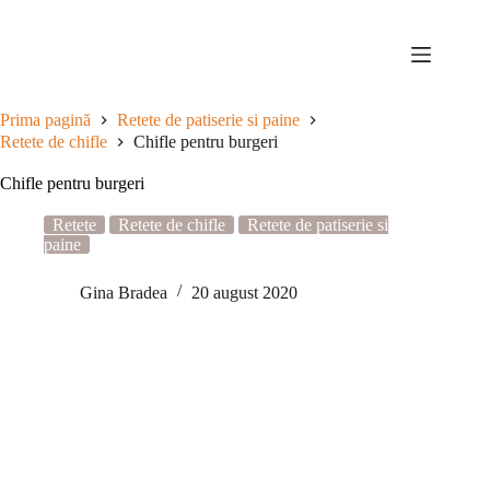
Sari
la
conținut
Prima pagină
Retete de patiserie si paine
Retete de chifle
Chifle pentru burgeri
Chifle pentru burgeri
Retete
Retete de chifle
Retete de patiserie si
paine
Gina Bradea
20 august 2020