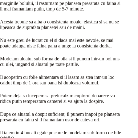
marginile bolului, il rasturnam pe planseta presarata cu faina si
il mai framantam putin, timp de 5-7 minute.
Acesta trebuie sa aiba o consistenta moale, elastica si sa nu se
lipeasca de suprafata plansetei sau de maini.
Nu este greu de lucrat cu el si daca mai este nevoie, se mai
poate adauga niste faina pana ajunge la consistenta dorita.
Modelam aluatul sub forma de bila si il punem intr-un bol uns
cu ulei, ungand si aluatul pe toate partile.
Il acoperim cu folie alimentara si il lasam sa stea intr-un loc
caldut timp de 1 ora sau pana isi dubleaza volumul.
Putem deja sa incepem sa preincalzim cuptorul deoarece va
ridica putin temperatura camerei si va ajuta la dospire.
Dupa ce aluatul a dospit suficient, il punem inapoi pe planseta
presarata cu faina si il framantam usor de cateva ori.
Il taiem in 4 bucati egale pe care le modelam sub forma de bile