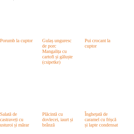
Porumb la cuptor
Gulaș unguresc
Pui crocant la
de porc
cuptor
Mangalița cu
cartofi și găluște
(csipetke)
Salată de
Plăcintă cu
Înghețată de
castraveți cu
dovlecei, iaurt și
caramel cu frișcă
usturoi și mărar
brânză
și lapte condensat