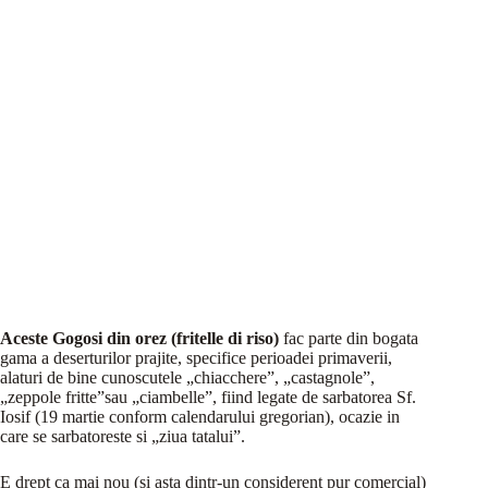
Aceste Gogosi din orez (fritelle di riso)
fac parte din bogata
gama a deserturilor prajite, specifice perioadei primaverii,
alaturi de bine cunoscutele „chiacchere”, „castagnole”,
„zeppole fritte”sau „ciambelle”, fiind legate de sarbatorea Sf.
Iosif (19 martie conform calendarului gregorian), ocazie in
care se sarbatoreste si „ziua tatalui”.
E drept ca mai nou (si asta dintr-un considerent pur comercial)