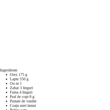
Ingrediente
Orez 175 g
Lapte 550 g
Ou nr 1
Zahar 3 linguri
Faina 4 linguri
Praf de copt 8 g
Pastaie de vanilie
Coaja unei lamai
Putina sare