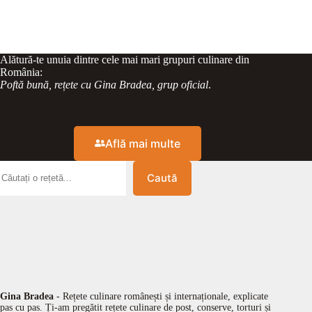
Alătură-te unuia dintre cele mai mari grupuri culinare din
România:
Poftă bună, rețete cu Gina Bradea, grup oficial
.
Află mai multe
Caută
Gina Bradea
- Rețete culinare românești și internaționale, explicate
pas cu pas. Ți-am pregătit rețete culinare de post, conserve, torturi și