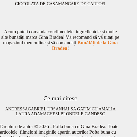
CIOCOLATA DE CASA
MANCARE DE CARTOFI
Acum puteți comanda condimentele, ingredientele și multe
alte bunătăți marca Gina Bradea! Vă recomand să vă uitați pe
magazinul meu online și să comandați
Bunătăți de la Gina
Bradea
!
Ce mai citesc
ANDRESSA
GABRIEL URSAN
HAI SA GATIM CU AMALIA
LAURA ADAMACHE
SI BLONDELE GANDESC
Drepturi de autor © 2026 - Pofta buna cu Gina Bradea. Toate
articolele, filmele si imaginile apartin autorilor Pofta buna cu