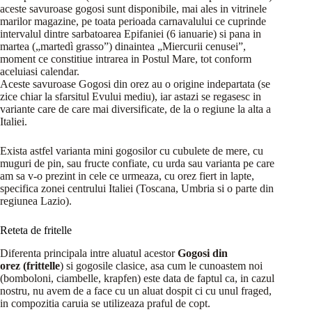
aceste savuroase gogosi sunt disponibile, mai ales in vitrinele
marilor magazine, pe toata perioada carnavalului ce cuprinde
intervalul dintre sarbatoarea Epifaniei (6 ianuarie) si pana in
martea („martedì grasso”) dinaintea „Miercurii cenusei”,
moment ce constitiue intrarea in Postul Mare, tot conform
aceluiasi calendar.
Aceste savuroase Gogosi din orez au o origine indepartata (se
zice chiar la sfarsitul Evului mediu), iar astazi se regasesc in
variante care de care mai diversificate, de la o regiune la alta a
Italiei.
Exista astfel varianta mini gogosilor cu cubulete de mere, cu
muguri de pin, sau fructe confiate, cu urda sau varianta pe care
am sa v-o prezint in cele ce urmeaza, cu orez fiert in lapte,
specifica zonei centrului Italiei (Toscana, Umbria si o parte din
regiunea Lazio).
Reteta de fritelle
Diferenta principala intre aluatul acestor
Gogosi din
orez (frittelle
) si gogosile clasice, asa cum le cunoastem noi
(bomboloni, ciambelle, krapfen) este data de faptul ca, in cazul
nostru, nu avem de a face cu un aluat dospit ci cu unul fraged,
in compozitia caruia se utilizeaza praful de copt.