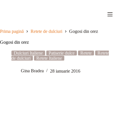
Sari
la
conținut
Prima pagină
Retete de dulciuri
Gogosi din orez
Gogosi din orez
Dulciuri Italiene
Patiserie dulce
Retete
Retete
de dulciuri
Retete Italiene
Gina Bradea
28 ianuarie 2016