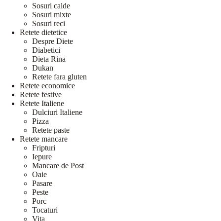
Sosuri calde
Sosuri mixte
Sosuri reci
Retete dietetice
Despre Diete
Diabetici
Dieta Rina
Dukan
Retete fara gluten
Retete economice
Retete festive
Retete Italiene
Dulciuri Italiene
Pizza
Retete paste
Retete mancare
Fripturi
Iepure
Mancare de Post
Oaie
Pasare
Peste
Porc
Tocaturi
Vita