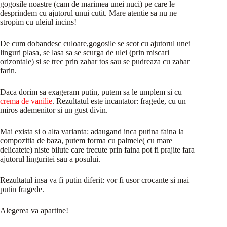
gogosile noastre (cam de marimea unei nuci) pe care le
desprindem cu ajutorul unui cutit. Mare atentie sa nu ne
stropim cu uleiul incins!
De cum dobandesc culoare,gogosile se scot cu ajutorul unei
linguri plasa, se lasa sa se scurga de ulei (prin miscari
orizontale) si se trec prin zahar tos sau se pudreaza cu zahar
farin.
Daca dorim sa exageram putin, putem sa le umplem si cu
crema de vanilie
. Rezultatul este incantator: fragede, cu un
miros ademenitor si un gust divin.
Mai exista si o alta varianta: adaugand inca putina faina la
compozitia de baza, putem forma cu palmele( cu mare
delicatete) niste bilute care trecute prin faina pot fi prajite fara
ajutorul linguritei sau a posului.
Rezultatul insa va fi putin diferit: vor fi usor crocante si mai
putin fragede.
Alegerea va apartine!