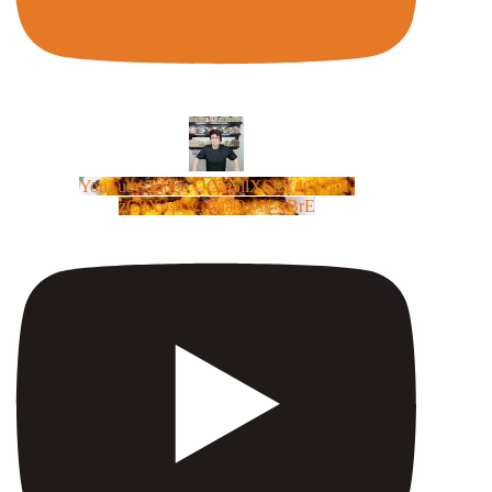
YouTube Video UCm5llXSLY4CyCX-
zC8XosTw_huaQwN_rBrE