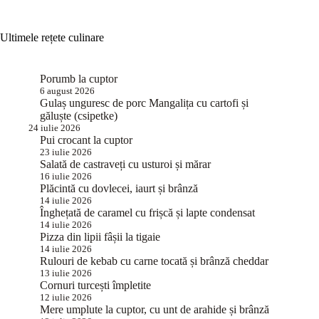
Ultimele rețete culinare
Porumb la cuptor
6 august 2026
Gulaș unguresc de porc Mangalița cu cartofi și
găluște (csipetke)
24 iulie 2026
Pui crocant la cuptor
23 iulie 2026
Salată de castraveți cu usturoi și mărar
16 iulie 2026
Plăcintă cu dovlecei, iaurt și brânză
14 iulie 2026
Înghețată de caramel cu frișcă și lapte condensat
14 iulie 2026
Pizza din lipii fâșii la tigaie
14 iulie 2026
Rulouri de kebab cu carne tocată și brânză cheddar
13 iulie 2026
Cornuri turcești împletite
12 iulie 2026
Mere umplute la cuptor, cu unt de arahide și brânză