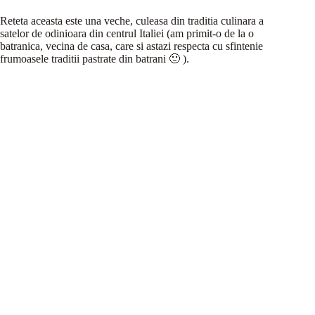
Reteta aceasta este una veche, culeasa din traditia culinara a
satelor de odinioara din centrul Italiei (am primit-o de la o
batranica, vecina de casa, care si astazi respecta cu sfintenie
frumoasele traditii pastrate din batrani 🙂 ).