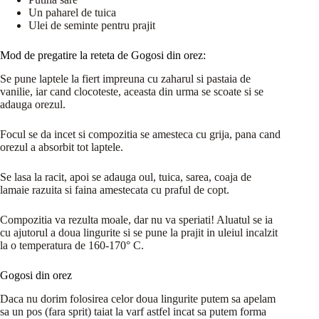
Un paharel de tuica
Ulei de seminte pentru prajit
Mod de pregatire la reteta de Gogosi din orez:
Se pune laptele la fiert impreuna cu zaharul si pastaia de
vanilie, iar cand clocoteste, aceasta din urma se scoate si se
adauga orezul.
Focul se da incet si compozitia se amesteca cu grija, pana cand
orezul a absorbit tot laptele.
Se lasa la racit, apoi se adauga oul, tuica, sarea, coaja de
lamaie razuita si faina amestecata cu praful de copt.
Compozitia va rezulta moale, dar nu va speriati! Aluatul se ia
cu ajutorul a doua lingurite si se pune la prajit in uleiul incalzit
la o temperatura de 160-170° C.
Gogosi din orez
Daca nu dorim folosirea celor doua lingurite putem sa apelam
sa un pos (fara sprit) taiat la varf astfel incat sa putem forma