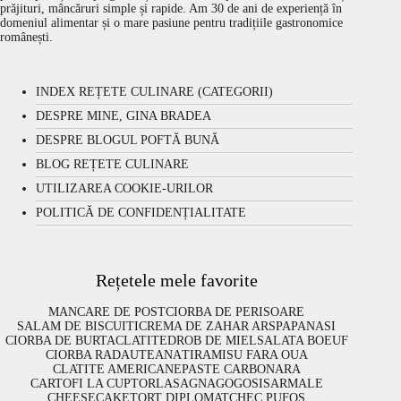
prăjituri, mâncăruri simple și rapide. Am 30 de ani de experiență în
domeniul alimentar și o mare pasiune pentru tradițiile gastronomice
românești.
INDEX REȚETE CULINARE (CATEGORII)
DESPRE MINE, GINA BRADEA
DESPRE BLOGUL POFTĂ BUNĂ
BLOG REȚETE CULINARE
UTILIZAREA COOKIE-URILOR
POLITICĂ DE CONFIDENȚIALITATE
Rețetele mele favorite
MANCARE DE POST
CIORBA DE PERISOARE
SALAM DE BISCUITI
CREMA DE ZAHAR ARS
PAPANASI
CIORBA DE BURTA
CLATITE
DROB DE MIEL
SALATA BOEUF
CIORBA RADAUTEANA
TIRAMISU FARA OUA
CLATITE AMERICANE
PASTE CARBONARA
CARTOFI LA CUPTOR
LASAGNA
GOGOSI
SARMALE
CHEESECAKE
TORT DIPLOMAT
CHEC PUFOS