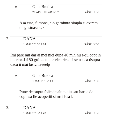
Gina Bradea
20 APRILIE 2015/5:28
RĂSPUNDE
Asa este, Simona, e o garnitura simpla si extrem
de gustoasa 🙂
DANA
1 MAI 2015/11:04
RĂSPUNDE
Imi pare rau dar ai mei nici dupa 40 min nu s-au copt in
interior..la180 grd…cuptor electric…si se usuca dsupra
daca ii mai las…heeeelp
Gina Bradea
1 MAI 2015/11:06
RĂSPUNDE
Pune deasupra folie de aluminiu sau hartie de
copt, sa fie acoperiti si mai lasa-i.
DANA
1 MAI 2015/11:42
RĂSPUNDE