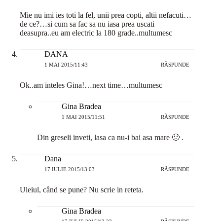
Mie nu imi ies toti la fel, unii prea copti, altii nefacuti…
de ce?…si cum sa fac sa nu iasa prea uscati
deasupra..eu am electric la 180 grade..multumesc
DANA
1 MAI 2015/11:43
RĂSPUNDE
Ok..am inteles Gina!…next time…multumesc
Gina Bradea
1 MAI 2015/11:51
RĂSPUNDE
Din greseli inveti, lasa ca nu-i bai asa mare 🙂 .
Dana
17 IULIE 2015/13:03
RĂSPUNDE
Uleiul, când se pune? Nu scrie in reteta.
Gina Bradea