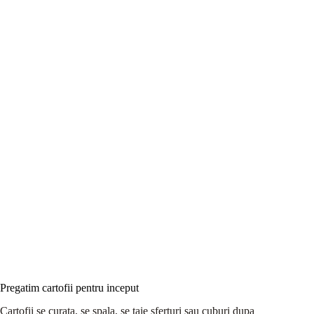
Pregatim cartofii pentru inceput
Cartofii se curata, se spala, se taie sferturi sau cuburi dupa