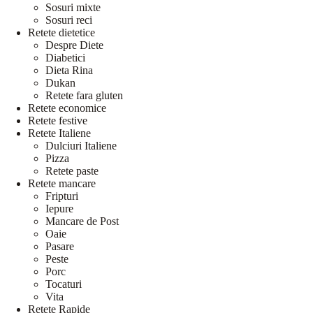
Sosuri mixte
Sosuri reci
Retete dietetice
Despre Diete
Diabetici
Dieta Rina
Dukan
Retete fara gluten
Retete economice
Retete festive
Retete Italiene
Dulciuri Italiene
Pizza
Retete paste
Retete mancare
Fripturi
Iepure
Mancare de Post
Oaie
Pasare
Peste
Porc
Tocaturi
Vita
Retete Rapide