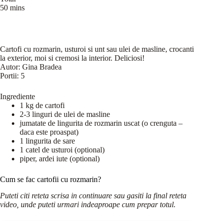
50 mins
Cartofi cu rozmarin, usturoi si unt sau ulei de masline, crocanti
la exterior, moi si cremosi la interior. Deliciosi!
Autor:
Gina Bradea
Portii:
5
Ingrediente
1 kg de cartofi
2-3 linguri de ulei de masline
jumatate de lingurita de rozmarin uscat (o crenguta –
daca este proaspat)
1 lingurita de sare
1 catel de usturoi (optional)
piper, ardei iute (optional)
Cum se fac cartofii cu rozmarin?
Puteti citi reteta scrisa in continuare sau gasiti la final reteta
video, unde puteti urmari indeaproape cum prepar totul.