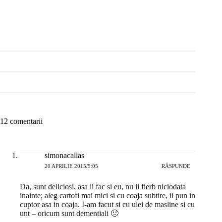
12 comentarii
simonacallas
20 APRILIE 2015/5:05
RĂSPUNDE
Da, sunt deliciosi, asa ii fac si eu, nu ii fierb niciodata
inainte; aleg cartofi mai mici si cu coaja subtire, ii pun in
cuptor asa in coaja. I-am facut si cu ulei de masline si cu
unt – oricum sunt dementiali 🙂