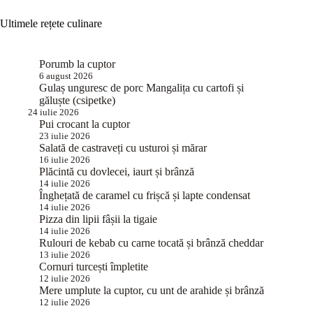
Ultimele rețete culinare
Porumb la cuptor
6 august 2026
Gulaș unguresc de porc Mangalița cu cartofi și
găluște (csipetke)
24 iulie 2026
Pui crocant la cuptor
23 iulie 2026
Salată de castraveți cu usturoi și mărar
16 iulie 2026
Plăcintă cu dovlecei, iaurt și brânză
14 iulie 2026
Înghețată de caramel cu frișcă și lapte condensat
14 iulie 2026
Pizza din lipii fâșii la tigaie
14 iulie 2026
Rulouri de kebab cu carne tocată și brânză cheddar
13 iulie 2026
Cornuri turcești împletite
12 iulie 2026
Mere umplute la cuptor, cu unt de arahide și brânză
12 iulie 2026