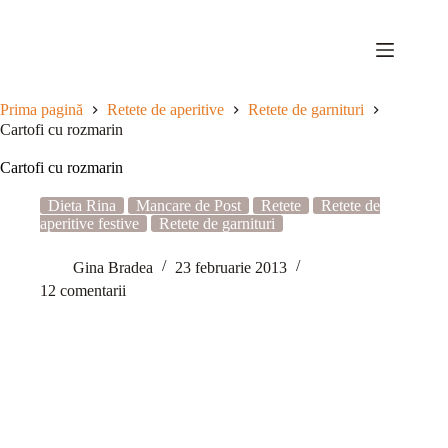
Sari
la
conținut
Prima pagină
Retete de aperitive
Retete de garnituri
Cartofi cu rozmarin
Cartofi cu rozmarin
Dieta Rina
Mancare de Post
Retete
Retete de
aperitive festive
Retete de garnituri
Gina Bradea
23 februarie 2013
12 comentarii