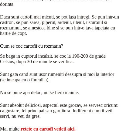
dorinta.
Daca sunt cartofi mai micuti, se pot lasa intregi. Se pun intr-un
castron, se pun sarea, piperul, ardeiul, uleiul, usturoiul si
rozmarinul, se amesteca bine si se pun intr-o tava tapetata cu
hartie de copt.
Cum se coc cartofii cu rozmarin?
Se baga in cuptorul incalzit, se coc la 190-200 de grade
Celsius, dupa 30 de minute se verifica.
Sunt gata cand sunt usor rumeniti deasupra si moi la interior
(se inteapa cu o furculita).
Nu se pune apa deloc, nu se fierb inainte.
Sunt absolut deliciosi, aspectul este grozav, se servesc oricum:
ca gustare, fel principal sau garnitura. Indiferent cum ii veti
servi, nu veti da gres.
Mai multe
retete cu cartofi vedeti aici.