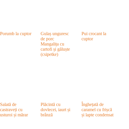
Porumb la cuptor
Gulaș unguresc
Pui crocant la
de porc
cuptor
Mangalița cu
cartofi și găluște
(csipetke)
Salată de
Plăcintă cu
Înghețată de
castraveți cu
dovlecei, iaurt și
caramel cu frișcă
usturoi și mărar
brânză
și lapte condensat