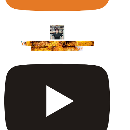
YouTube Video UCm5llXSLY4CyCX-
zC8XosTw_huaQwN_rBrE