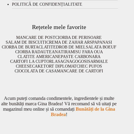
POLITICĂ DE CONFIDENȚIALITATE
Rețetele mele favorite
MANCARE DE POST
CIORBA DE PERISOARE
SALAM DE BISCUITI
CREMA DE ZAHAR ARS
PAPANASI
CIORBA DE BURTA
CLATITE
DROB DE MIEL
SALATA BOEUF
CIORBA RADAUTEANA
TIRAMISU FARA OUA
CLATITE AMERICANE
PASTE CARBONARA
CARTOFI LA CUPTOR
LASAGNA
GOGOSI
SARMALE
CHEESECAKE
TORT DIPLOMAT
CHEC PUFOS
CIOCOLATA DE CASA
MANCARE DE CARTOFI
Acum puteți comanda condimentele, ingredientele și multe
alte bunătăți marca Gina Bradea! Vă recomand să vă uitați pe
magazinul meu online și să comandați
Bunătăți de la Gina
Bradea
!