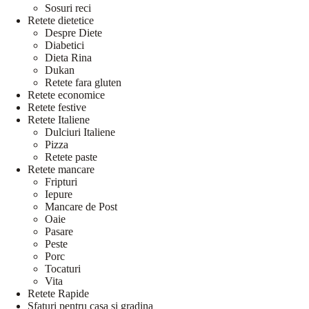
Sosuri reci
Retete dietetice
Despre Diete
Diabetici
Dieta Rina
Dukan
Retete fara gluten
Retete economice
Retete festive
Retete Italiene
Dulciuri Italiene
Pizza
Retete paste
Retete mancare
Fripturi
Iepure
Mancare de Post
Oaie
Pasare
Peste
Porc
Tocaturi
Vita
Retete Rapide
Sfaturi pentru casa si gradina