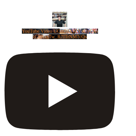
YouTube Video UCm5llXSLY4CyCX-
zC8XosTw_R7ITrNM7cQs