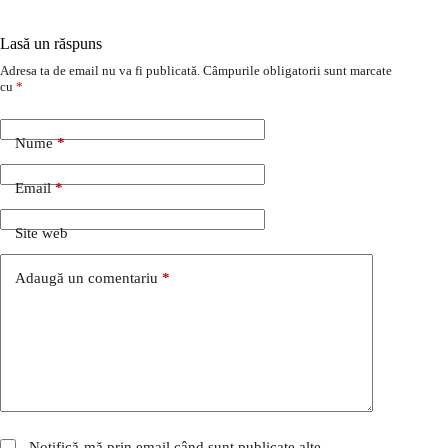
Lasă un răspuns
Adresa ta de email nu va fi publicată.
Câmpurile obligatorii sunt marcate
cu
*
Nume
*
Email
*
Site web
Adaugă un comentariu
*
Notifică-mă prin email când sunt publicate alte