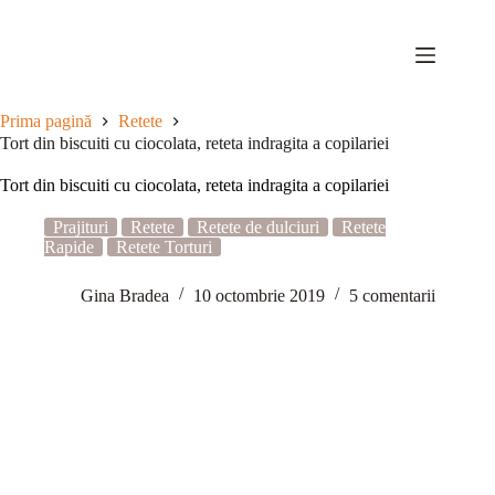
Sari
la
conținut
Prima pagină
Retete
Tort din biscuiti cu ciocolata, reteta indragita a copilariei
Tort din biscuiti cu ciocolata, reteta indragita a copilariei
Prajituri
Retete
Retete de dulciuri
Retete
Rapide
Retete Torturi
Gina Bradea
10 octombrie 2019
5 comentarii