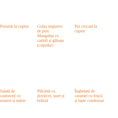
Porumb la cuptor
Gulaș unguresc
Pui crocant la
de porc
cuptor
Mangalița cu
cartofi și găluște
(csipetke)
Salată de
Plăcintă cu
Înghețată de
castraveți cu
dovlecei, iaurt și
caramel cu frișcă
usturoi și mărar
brânză
și lapte condensat