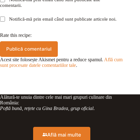
comentarii.
Notifică-mă prin email când sunt publicate articole noi.
Rate this recipe:
Publică comentariul
Acest site folosește Akismet pentru a reduce spamul.
Află cum
sunt procesate datele comentariilor tale
.
Alătură-te unuia dintre cele mai mari grupuri culinare din
România:
Poftă bună, rețete cu Gina Bradea, grup oficial
.
Află mai multe