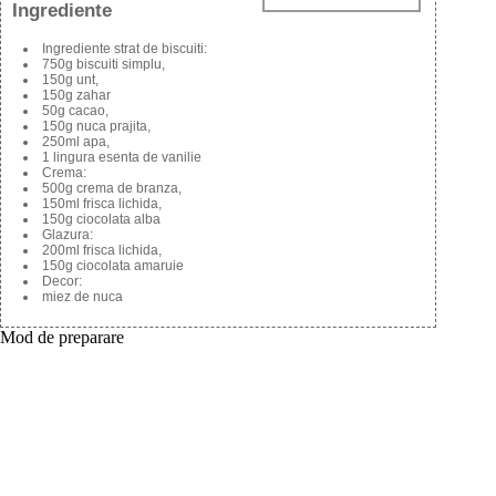
Ingrediente
Ingrediente strat de biscuiti:
750g biscuiti simplu,
150g unt,
150g zahar
50g cacao,
150g nuca prajita,
250ml apa,
1 lingura esenta de vanilie
Crema:
500g crema de branza,
150ml frisca lichida,
150g ciocolata alba
Glazura:
200ml frisca lichida,
150g ciocolata amaruie
Decor:
miez de nuca
Mod de preparare