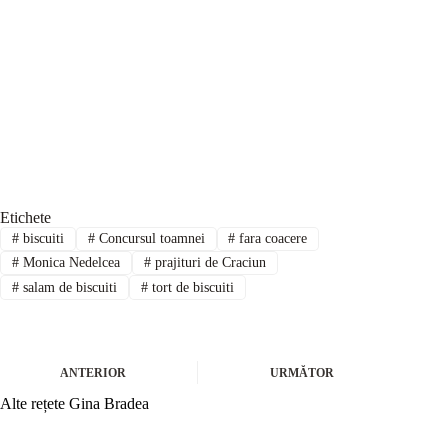
Etichete
#
biscuiti
#
Concursul toamnei
#
fara coacere
#
Monica Nedelcea
#
prajituri de Craciun
#
salam de biscuiti
#
tort de biscuiti
ANTERIOR
URMĂTOR
Alte rețete Gina Bradea