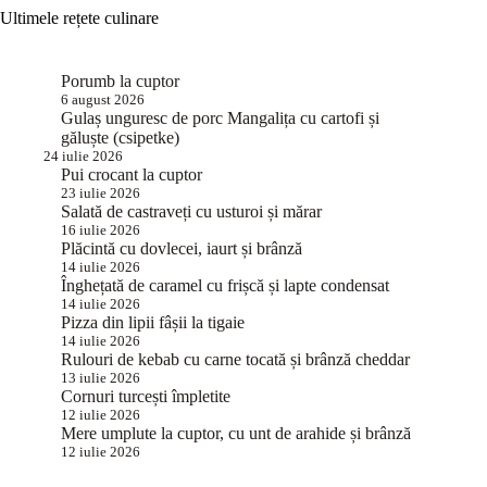
Ultimele rețete culinare
Porumb la cuptor
6 august 2026
Gulaș unguresc de porc Mangalița cu cartofi și
găluște (csipetke)
24 iulie 2026
Pui crocant la cuptor
23 iulie 2026
Salată de castraveți cu usturoi și mărar
16 iulie 2026
Plăcintă cu dovlecei, iaurt și brânză
14 iulie 2026
Înghețată de caramel cu frișcă și lapte condensat
14 iulie 2026
Pizza din lipii fâșii la tigaie
14 iulie 2026
Rulouri de kebab cu carne tocată și brânză cheddar
13 iulie 2026
Cornuri turcești împletite
12 iulie 2026
Mere umplute la cuptor, cu unt de arahide și brânză
12 iulie 2026