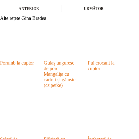
ANTERIOR
URMĂTOR
Alte rețete Gina Bradea
Porumb la cuptor
Gulaș unguresc
Pui crocant la
de porc
cuptor
Mangalița cu
cartofi și găluște
(csipetke)