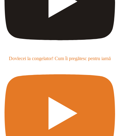
Dovlecei la congelator! Cum îi pregătesc pentru iarnă