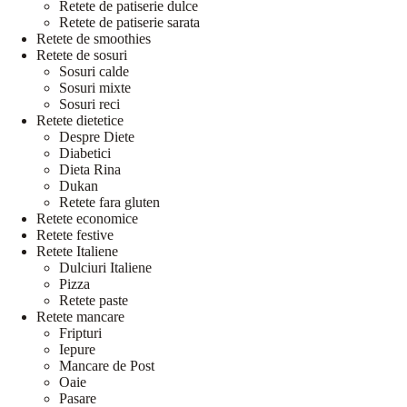
Retete de patiserie dulce
Retete de patiserie sarata
Retete de smoothies
Retete de sosuri
Sosuri calde
Sosuri mixte
Sosuri reci
Retete dietetice
Despre Diete
Diabetici
Dieta Rina
Dukan
Retete fara gluten
Retete economice
Retete festive
Retete Italiene
Dulciuri Italiene
Pizza
Retete paste
Retete mancare
Fripturi
Iepure
Mancare de Post
Oaie
Pasare