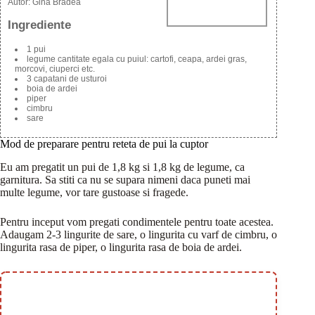
Autor:
Gina Bradea
Ingrediente
1 pui
legume cantitate egala cu puiul: cartofi, ceapa, ardei gras,
morcovi, ciuperci etc.
3 capatani de usturoi
boia de ardei
piper
cimbru
sare
Mod de preparare pentru reteta de pui la cuptor
Eu am pregatit un pui de 1,8 kg si 1,8 kg de legume, ca
garnitura. Sa stiti ca nu se supara nimeni daca puneti mai
multe legume, vor tare gustoase si fragede.
Pentru inceput vom pregati condimentele pentru toate acestea.
Adaugam 2-3 lingurite de sare, o lingurita cu varf de cimbru, o
lingurita rasa de piper, o lingurita rasa de boia de ardei.