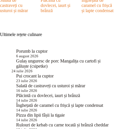
Salată de
Plăcintă cu
Înghețată de
castraveți cu
dovlecei, iaurt și
caramel cu frișcă
usturoi și mărar
brânză
și lapte condensat
Ultimele rețete culinare
Porumb la cuptor
6 august 2026
Gulaș unguresc de porc Mangalița cu cartofi și
găluște (csipetke)
24 iulie 2026
Pui crocant la cuptor
23 iulie 2026
Salată de castraveți cu usturoi și mărar
16 iulie 2026
Plăcintă cu dovlecei, iaurt și brânză
14 iulie 2026
Înghețată de caramel cu frișcă și lapte condensat
14 iulie 2026
Pizza din lipii fâșii la tigaie
14 iulie 2026
Rulouri de kebab cu carne tocată și brânză cheddar