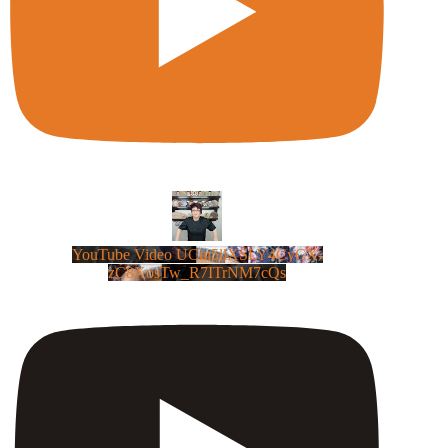
YouTube Video UCm5llXSLY4CyCX-
zC8XosTw_R7ITrNM7cQs