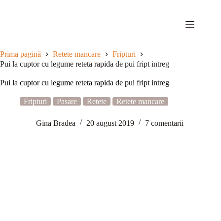
Sari
la
conținut
Prima pagină
Retete mancare
Fripturi
Pui la cuptor cu legume reteta rapida de pui fript intreg
Pui la cuptor cu legume reteta rapida de pui fript intreg
Fripturi
Pasare
Retete
Retete mancare
Gina Bradea
20 august 2019
7 comentarii