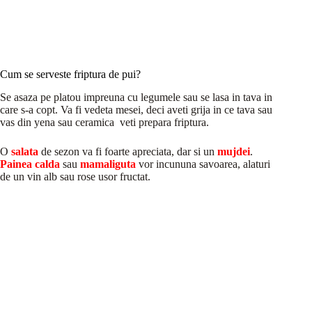
Cum se serveste friptura de pui?
Se asaza pe platou impreuna cu legumele sau se lasa in tava in
care s-a copt. Va fi vedeta mesei, deci aveti grija in ce tava sau
vas din yena sau ceramica veti prepara friptura.
O
salata
de sezon va fi foarte apreciata, dar si un
mujdei
.
Painea calda
sau
mamaliguta
vor incununa savoarea, alaturi
de un vin alb sau rose usor fructat.