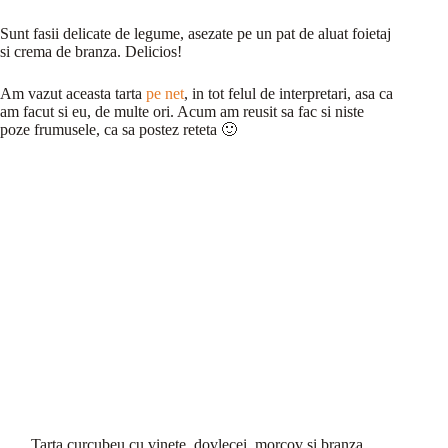
Sunt fasii delicate de legume, asezate pe un pat de aluat foietaj
si crema de branza. Delicios!
Am vazut aceasta tarta
pe net
, in tot felul de interpretari, asa ca
am facut si eu, de multe ori. Acum am reusit sa fac si niste
poze frumusele, ca sa postez reteta 🙂
Tarta curcubeu cu vinete, dovlecei, morcov si branza