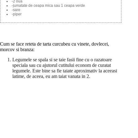
-2 oua
-jumatate de ceapa mica sau 1 ceapa verde
-sare
-piper
Cum se face reteta de tarta curcubeu cu vinete, dovlecei,
morcov si branza:
Legumele se spala si se taie fasii fine cu o razatoare
speciala sau cu ajutorul cutitului econom de curatat
legumele. Este bine sa fie taiate aproximativ la aceeasi
latime, de aceea, eu am taiat vanata in 2.