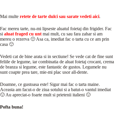
Mai multe
retete de tarte dulci sau sarate vedeti aici
.
Fac mereu tarte, nu-mi lipseste aluatul foietaj din frigider. Fac
si
aluat fraged cu unt
mai mult, cu sau fara zahar si am
mereu o rezerva 🙂 Asa ca, imediat fac o tarta cu ce am prin
casa 🙂
Vedeti cat de bine arata si in sectiune! Se vede cat de fine sunt
feliile de legume, iar combinatia de aluat foietaj crocant, crema
de branza si legume, este fantastic de gustos. Legumele nu
sunt coapte prea tare, mie-mi plac usor all-dente.
Doamne, ce gustoasa este! Sigur mai fac o tarta maine.
Aceasta am facut-o de ziua sotului si a batut-o vantul imediat
🙂 Au apreciat-o foarte mult si prietenii italieni 🙂
Pofta buna!