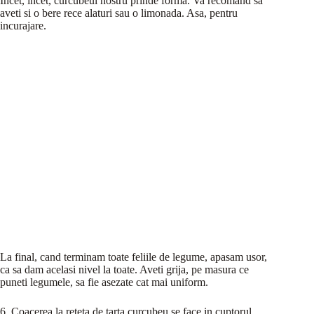
Incet, incet, curcubeul nostru prinde forma. Va recomand sa
aveti si o bere rece alaturi sau o limonada. Asa, pentru
incurajare.
La final, cand terminam toate feliile de legume, apasam usor,
ca sa dam acelasi nivel la toate. Aveti grija, pe masura ce
puneti legumele, sa fie asezate cat mai uniform.
6. Coacerea la reteta de tarta curcubeu se face in cuptorul