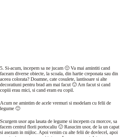
5. Si-acum, incepem sa ne jucam 🙂 Va mai amintiti cand
faceam diverse obiecte, la scoala, din hartie creponata sau din
aceea colorata? Doamne, cate cosulete, lantisoare si alte
decoratiuni pentru brad am mai facut 🙂 Am facut si cand
copiii erau mici, si cand eram eu copil.
Acum ne amintim de acele vremuri si modelam cu felii de
legume 🙂
Scurgem usor apa lasata de legume si incepem cu morcov, sa
facem centrul florii portocaliu 🙂 Rasucim usor, de la un capat
si asezam in mijloc. Apoi venim cu alte felii de dovlecel, apoi