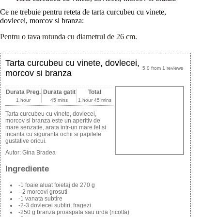
Ce ne trebuie pentru reteta de tarta curcubeu cu vinete,
dovlecei, morcov si branza:
Pentru o tava rotunda cu diametrul de 26 cm.
Tarta curcubeu cu vinete, dovlecei,
5.0
from
1
reviews
morcov si branza
Durata Preg.
Durata gatit
Total
1 hour
45 mins
1 hour 45 mins
Tarta curcubeu cu vinete, dovlecei,
morcov si branza este un aperitiv de
mare senzatie, arata intr-un mare fel si
incanta cu siguranta ochii si papilele
gustative oricui.
Autor:
Gina Bradea
Ingrediente
-1 foaie aluat foietaj de 270 g
--2 morcovi grosuti
-1 vanata subtire
-2-3 dovlecei subtiri, fragezi
-250 g branza proaspata sau urda (ricotta)