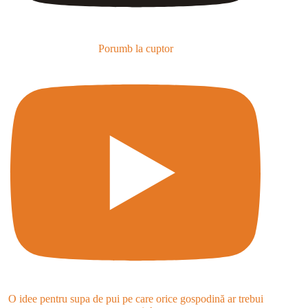
Porumb la cuptor
O idee pentru supa de pui pe care orice gospodină ar trebui