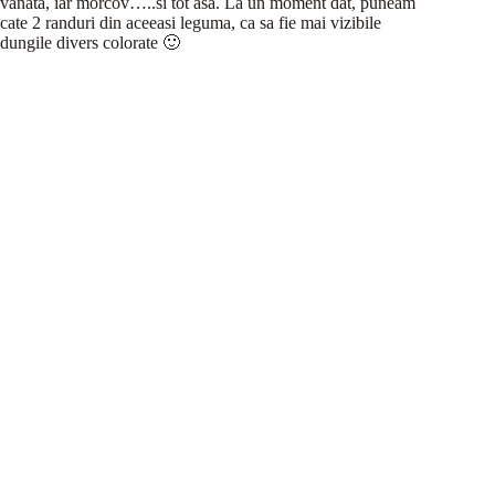
vanata, iar morcov…..si tot asa. La un moment dat, puneam
cate 2 randuri din aceeasi leguma, ca sa fie mai vizibile
dungile divers colorate 🙂