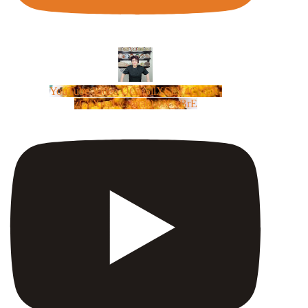
YouTube Video UCm5llXSLY4CyCX-
zC8XosTw_huaQwN_rBrE