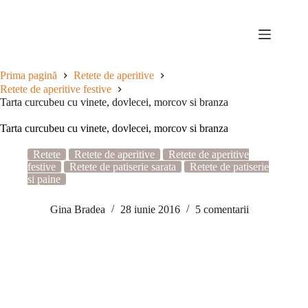
Sari
la
conținut
Prima pagină
Retete de aperitive
Retete de aperitive festive
Tarta curcubeu cu vinete, dovlecei, morcov si branza
Tarta curcubeu cu vinete, dovlecei, morcov si branza
Retete
Retete de aperitive
Retete de aperitive
festive
Retete de patiserie sarata
Retete de patiserie
si paine
Gina Bradea
28 iunie 2016
5 comentarii