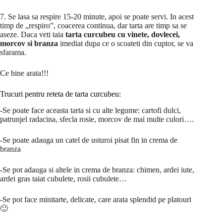
7. Se lasa sa respire 15-20 minute, apoi se poate servi. In acest
timp de „respiro”, coacerea continua, dar tarta are timp sa se
aseze. Daca veti taia
tarta curcubeu cu vinete, dovlecei,
morcov si branza
imediat dupa ce o scoateti din cuptor, se va
sfarama.
Ce bine arata!!!
Trucuri pentru reteta de tarta curcubeu:
-Se poate face aceasta tarta si cu alte legume: cartofi dulci,
patrunjel radacina, sfecla rosie, morcov de mai multe culori….
-Se poate adauga un catel de usturoi pisat fin in crema de
branza
-Se pot adauga si altele in crema de branza: chimen, ardei iute,
ardei gras taiat cubulete, rosii cubulete…
-Se pot face minitarte, delicate, care arata splendid pe platouri
🙂