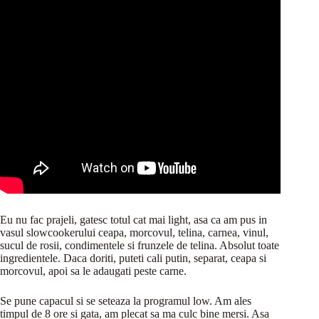
Eu nu fac prajeli, gatesc totul cat mai light, asa ca am pus in
vasul slowcookerului ceapa, morcovul, telina, carnea, vinul,
sucul de rosii, condimentele si frunzele de telina. Absolut toate
ingredientele. Daca doriti, puteti cali putin, separat, ceapa si
morcovul, apoi sa le adaugati peste carne.
Se pune capacul si se seteaza la programul low. Am ales
timpul de 8 ore si gata, am plecat sa ma culc bine mersi. Asa