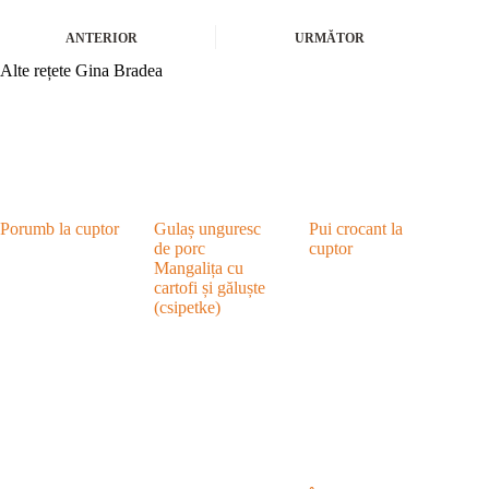
ANTERIOR
URMĂTOR
Alte rețete Gina Bradea
Porumb la cuptor
Gulaș unguresc
Pui crocant la
de porc
cuptor
Mangalița cu
cartofi și găluște
(csipetke)