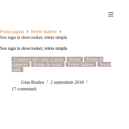
Sari
la
conținut
Prima pagină
Retete Italiene
Sos ragu la slowcooker, reteta simpla
Sos ragu la slowcooker, reteta simpla
Conserve din carne si peste
Retete
Retete de
conserve
Retete de sosuri
Retete Italiene
Sosuri
calde
Gina Bradea
2 septembrie 2018
17 comentarii