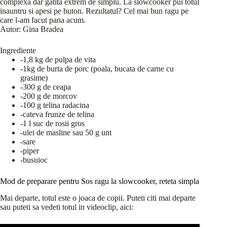
complexa dar gatita extrem de simplu. La slowcooker pui totul
inauntru si apesi pe buton. Rezultatul? Cel mai bun ragu pe
care l-am facut pana acum.
Autor:
Gina Bradea
Ingrediente
-1,8 kg de pulpa de vita
-1kg de burta de porc (poala, bucata de carne cu
grasime)
-300 g de ceapa
-200 g de morcov
-100 g telina radacina
-cateva frunze de telina
-1 l suc de rosii gros
-ulei de masline sau 50 g unt
-sare
-piper
-busuioc
Mod de preparare pentru Sos ragu la slowcooker, reteta simpla
Mai departe, totul este o joaca de copii. Puteti citi mai departe
sau puteti sa vedeti totul in videoclip, aici: