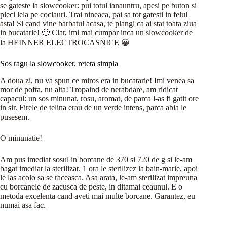
se gateste la slowcooker: pui totul ianauntru, apesi pe buton si
pleci lela pe coclauri. Trai nineaca, pai sa tot gatesti in felul
asta! Si cand vine barbatul acasa, te plangi ca ai stat toata ziua
in bucatarie! 🙂 Clar, imi mai cumpar inca un slowcooker de
la HEINNER ELECTROCASNICE 😀
Sos ragu la slowcooker, reteta simpla
A doua zi, nu va spun ce miros era in bucatarie! Imi venea sa
mor de pofta, nu alta! Tropaind de nerabdare, am ridicat
capacul: un sos minunat, rosu, aromat, de parca l-as fi gatit ore
in sir. Firele de telina erau de un verde intens, parca abia le
pusesem.
O minunatie!
Am pus imediat sosul in borcane de 370 si 720 de g si le-am
bagat imediat la sterilizat. 1 ora le sterilizez la bain-marie, apoi
le las acolo sa se raceasca. Asa arata, le-am sterilizat impreuna
cu borcanele de zacusca de peste, in ditamai ceaunul. E o
metoda excelenta cand aveti mai multe borcane. Garantez, eu
numai asa fac.