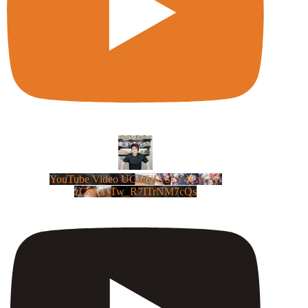
YouTube Video UCm5llXSLY4CyCX-
zC8XosTw_R7ITrNM7cQs