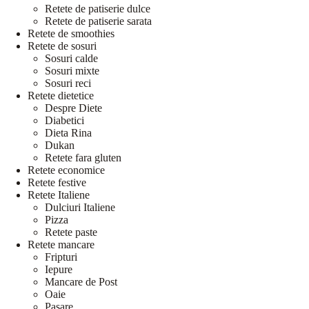
Retete de patiserie dulce
Retete de patiserie sarata
Retete de smoothies
Retete de sosuri
Sosuri calde
Sosuri mixte
Sosuri reci
Retete dietetice
Despre Diete
Diabetici
Dieta Rina
Dukan
Retete fara gluten
Retete economice
Retete festive
Retete Italiene
Dulciuri Italiene
Pizza
Retete paste
Retete mancare
Fripturi
Iepure
Mancare de Post
Oaie
Pasare