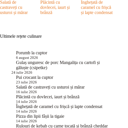
Salată de
Plăcintă cu
Înghețată de
castraveți cu
dovlecei, iaurt și
caramel cu frișcă
usturoi și mărar
brânză
și lapte condensat
Ultimele rețete culinare
Porumb la cuptor
6 august 2026
Gulaș unguresc de porc Mangalița cu cartofi și
găluște (csipetke)
24 iulie 2026
Pui crocant la cuptor
23 iulie 2026
Salată de castraveți cu usturoi și mărar
16 iulie 2026
Plăcintă cu dovlecei, iaurt și brânză
14 iulie 2026
Înghețată de caramel cu frișcă și lapte condensat
14 iulie 2026
Pizza din lipii fâșii la tigaie
14 iulie 2026
Rulouri de kebab cu carne tocată și brânză cheddar