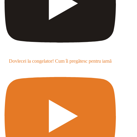
Dovlecei la congelator! Cum îi pregătesc pentru iarnă