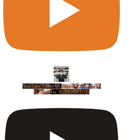
YouTube Video UCm5llXSLY4CyCX-
zC8XosTw_R7ITrNM7cQs