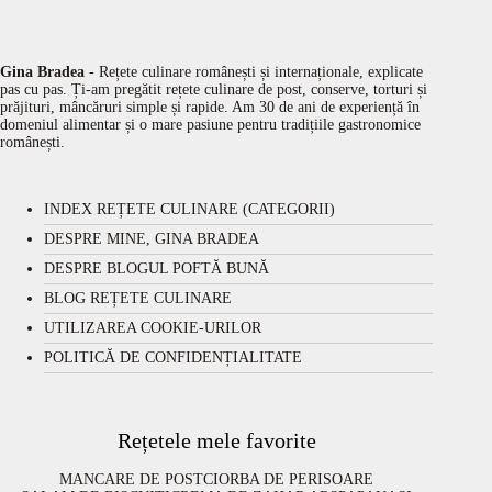
Gina Bradea
- Rețete culinare românești și internaționale, explicate
pas cu pas. Ți-am pregătit rețete culinare de post, conserve, torturi și
prăjituri, mâncăruri simple și rapide. Am 30 de ani de experiență în
domeniul alimentar și o mare pasiune pentru tradițiile gastronomice
românești.
INDEX REȚETE CULINARE (CATEGORII)
DESPRE MINE, GINA BRADEA
DESPRE BLOGUL POFTĂ BUNĂ
BLOG REȚETE CULINARE
UTILIZAREA COOKIE-URILOR
POLITICĂ DE CONFIDENȚIALITATE
Rețetele mele favorite
MANCARE DE POST
CIORBA DE PERISOARE