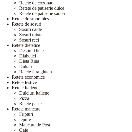
Retete de cozonac
Retete de patiserie dulce
Retete de patiserie sarata
Retete de smoothies
Retete de sosuri
Sosuri calde
Sosuri mixte
Sosuri reci
Retete dietetice
Despre Diete
Diabetici
Dieta Rina
Dukan
Retete fara gluten
Retete economice
Retete festive
Retete Italiene
Dulciuri Italiene
Pizza
Retete paste
Retete mancare
Fripturi
Iepure
Mancare de Post
Oaie