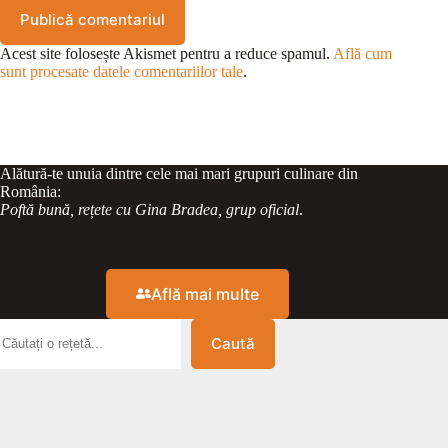
Publică comentariul
Acest site folosește Akismet pentru a reduce spamul.
Află cum
sunt procesate datele comentariilor tale
.
Alătură-te unuia dintre cele mai mari grupuri culinare din
România:
Poftă bună, rețete cu Gina Bradea, grup oficial
.
Află mai multe
Caută