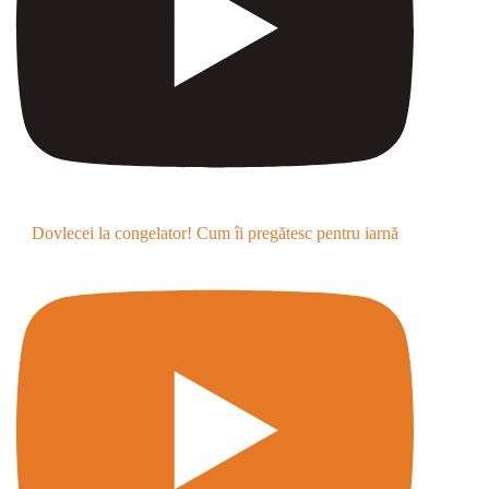
Dovlecei la congelator! Cum îi pregătesc pentru iarnă