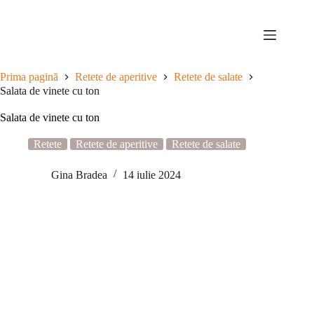
Sari
la
conținut
Prima pagină
Retete de aperitive
Retete de salate
Salata de vinete cu ton
Salata de vinete cu ton
Retete
Retete de aperitive
Retete de salate
Gina Bradea
14 iulie 2024