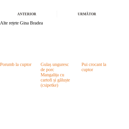
ANTERIOR
URMĂTOR
Alte rețete Gina Bradea
Porumb la cuptor
Gulaș unguresc
Pui crocant la
de porc
cuptor
Mangalița cu
cartofi și găluște
(csipetke)