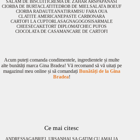
SALAM DE BISCUITI
CREMA DE ZAHAR ARS
PAPANASI
CIORBA DE BURTA
CLATITE
DROB DE MIEL
SALATA BOEUF
CIORBA RADAUTEANA
TIRAMISU FARA OUA
CLATITE AMERICANE
PASTE CARBONARA
CARTOFI LA CUPTOR
LASAGNA
GOGOSI
SARMALE
CHEESECAKE
TORT DIPLOMAT
CHEC PUFOS
CIOCOLATA DE CASA
MANCARE DE CARTOFI
Acum puteți comanda condimentele, ingredientele și multe
alte bunătăți marca Gina Bradea! Vă recomand să vă uitați pe
magazinul meu online și să comandați
Bunătăți de la Gina
Bradea
!
Ce mai citesc
ANDRESSA
GABRIEL URSAN
HAI SA GATIM CU AMALIA