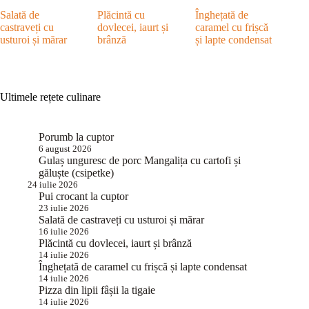
Salată de
Plăcintă cu
Înghețată de
castraveți cu
dovlecei, iaurt și
caramel cu frișcă
usturoi și mărar
brânză
și lapte condensat
Ultimele rețete culinare
Porumb la cuptor
6 august 2026
Gulaș unguresc de porc Mangalița cu cartofi și
găluște (csipetke)
24 iulie 2026
Pui crocant la cuptor
23 iulie 2026
Salată de castraveți cu usturoi și mărar
16 iulie 2026
Plăcintă cu dovlecei, iaurt și brânză
14 iulie 2026
Înghețată de caramel cu frișcă și lapte condensat
14 iulie 2026
Pizza din lipii fâșii la tigaie
14 iulie 2026