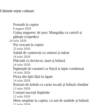
Ultimele rețete culinare
Porumb la cuptor
6 august 2026
Gulaș unguresc de porc Mangalița cu cartofi și
găluște (csipetke)
24 iulie 2026
Pui crocant la cuptor
23 iulie 2026
Salată de castraveți cu usturoi și mărar
16 iulie 2026
Plăcintă cu dovlecei, iaurt și brânză
14 iulie 2026
Înghețată de caramel cu frișcă și lapte condensat
14 iulie 2026
Pizza din lipii fâșii la tigaie
14 iulie 2026
Rulouri de kebab cu carne tocată și brânză cheddar
13 iulie 2026
Cornuri turcești împletite
12 iulie 2026
Mere umplute la cuptor, cu unt de arahide și brânză
12 iulie 2026