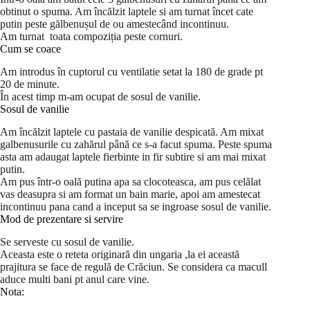
obtinut o spuma. Am încălzit laptele si am turnat încet cate
putin peste gălbenușul de ou amestecând incontinuu.
Am turnat toata compoziția peste cornuri.
Cum se coace
Am introdus în cuptorul cu ventilatie setat la 180 de grade pt
20 de minute.
În acest timp m-am ocupat de sosul de vanilie.
Sosul de vanilie
Am încălzit laptele cu pastaia de vanilie despicată. Am mixat
galbenusurile cu zahărul până ce s-a facut spuma. Peste spuma
asta am adaugat laptele fierbinte in fir subtire si am mai mixat
putin.
Am pus într-o oală putina apa sa clocoteasca, am pus celălat
vas deasupra si am format un bain marie, apoi am amestecat
incontinuu pana cand a inceput sa se ingroase sosul de vanilie.
Mod de prezentare si servire
Se serveste cu sosul de vanilie.
Aceasta este o reteta originară din ungaria ,la ei această
prajitura se face de regulă de Crăciun. Se considera ca macull
aduce multi bani pt anul care vine.
Nota: