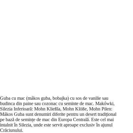
Guba cu mac (mákos guba, bobajka) cu sos de vanilie sau
budinca din paine sau cozonac cu seminte de mac. Makówki,
Silezia Inferioară: Mohn Kließla, Mohn Klöße, Mohn Pilen:
Mákos Guba sunt denumiri diferite pentru un desert tradițional
pe bază de semințe de mac din Europa Centrală. Este cel mai
intalnit în Silezia, unde este servit aproape exclusiv în ajunul
Crăciunului.