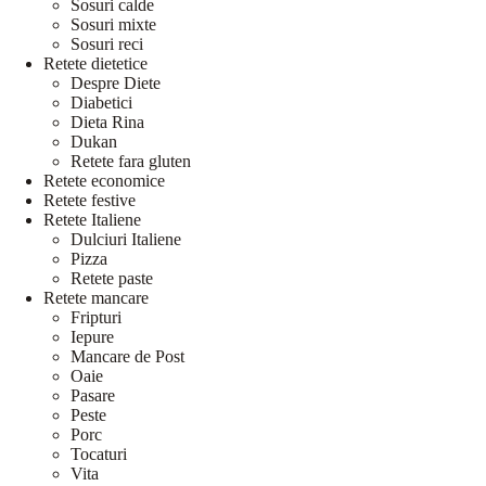
Sosuri calde
Sosuri mixte
Sosuri reci
Retete dietetice
Despre Diete
Diabetici
Dieta Rina
Dukan
Retete fara gluten
Retete economice
Retete festive
Retete Italiene
Dulciuri Italiene
Pizza
Retete paste
Retete mancare
Fripturi
Iepure
Mancare de Post
Oaie
Pasare
Peste
Porc
Tocaturi
Vita