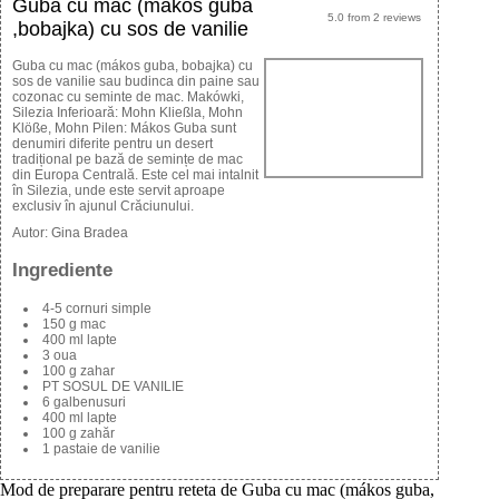
Guba cu mac (mákos guba
5.0
from
2
reviews
,bobajka) cu sos de vanilie
Guba cu mac (mákos guba, bobajka) cu
sos de vanilie sau budinca din paine sau
cozonac cu seminte de mac. Makówki,
Silezia Inferioară: Mohn Kließla, Mohn
Klöße, Mohn Pilen: Mákos Guba sunt
denumiri diferite pentru un desert
tradițional pe bază de semințe de mac
din Europa Centrală. Este cel mai intalnit
în Silezia, unde este servit aproape
exclusiv în ajunul Crăciunului.
Autor:
Gina Bradea
Ingrediente
4-5 cornuri simple
150 g mac
400 ml lapte
3 oua
100 g zahar
PT SOSUL DE VANILIE
6 galbenusuri
400 ml lapte
100 g zahăr
1 pastaie de vanilie
Mod de preparare pentru reteta de Guba cu mac (mákos guba,