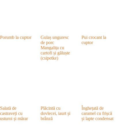
Porumb la cuptor
Gulaș unguresc
Pui crocant la
de porc
cuptor
Mangalița cu
cartofi și găluște
(csipetke)
Salată de
Plăcintă cu
Înghețată de
castraveți cu
dovlecei, iaurt și
caramel cu frișcă
usturoi și mărar
brânză
și lapte condensat