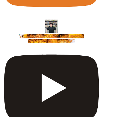
YouTube Video UCm5llXSLY4CyCX-
zC8XosTw_huaQwN_rBrE