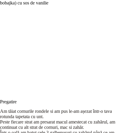
bobajka) cu sos de vanilie
Pregatire
Am tăiat cornurile rondele si am pus le-am așezat într-o tava
rotunda tapetata cu unt.
Peste fiecare strat am presarat macul amestecat cu zahărul, am
continuat cu alt strat de cornuri, mac si zahăr.
Într-o oală am batut cele 3 galbenusuri cu zahărul până ce am