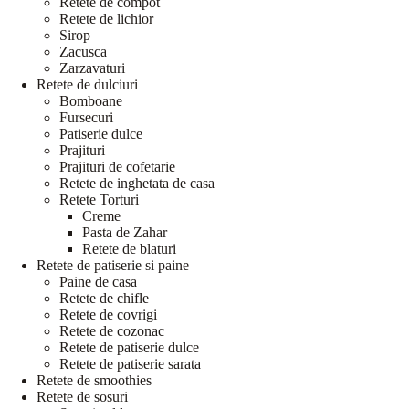
Retete de compot
Retete de lichior
Sirop
Zacusca
Zarzavaturi
Retete de dulciuri
Bomboane
Fursecuri
Patiserie dulce
Prajituri
Prajituri de cofetarie
Retete de inghetata de casa
Retete Torturi
Creme
Pasta de Zahar
Retete de blaturi
Retete de patiserie si paine
Paine de casa
Retete de chifle
Retete de covrigi
Retete de cozonac
Retete de patiserie dulce
Retete de patiserie sarata
Retete de smoothies
Retete de sosuri