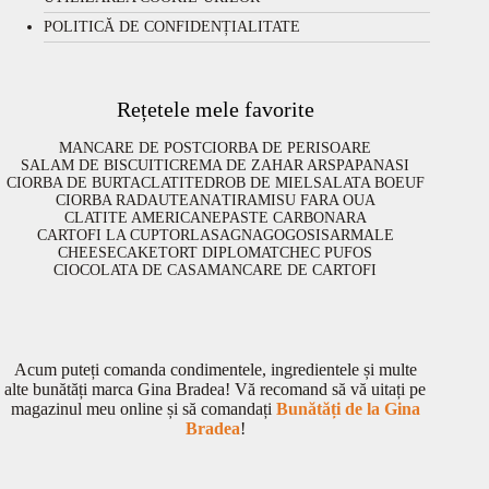
POLITICĂ DE CONFIDENȚIALITATE
Rețetele mele favorite
MANCARE DE POST
CIORBA DE PERISOARE
SALAM DE BISCUITI
CREMA DE ZAHAR ARS
PAPANASI
CIORBA DE BURTA
CLATITE
DROB DE MIEL
SALATA BOEUF
CIORBA RADAUTEANA
TIRAMISU FARA OUA
CLATITE AMERICANE
PASTE CARBONARA
CARTOFI LA CUPTOR
LASAGNA
GOGOSI
SARMALE
CHEESECAKE
TORT DIPLOMAT
CHEC PUFOS
CIOCOLATA DE CASA
MANCARE DE CARTOFI
Acum puteți comanda condimentele, ingredientele și multe
alte bunătăți marca Gina Bradea! Vă recomand să vă uitați pe
magazinul meu online și să comandați
Bunătăți de la Gina
Bradea
!