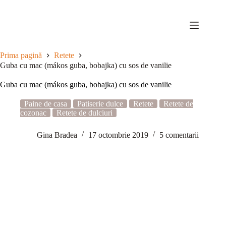
Sari
la
conținut
Prima pagină
Retete
Guba cu mac (mákos guba, bobajka) cu sos de vanilie
Guba cu mac (mákos guba, bobajka) cu sos de vanilie
Paine de casa
Patiserie dulce
Retete
Retete de
cozonac
Retete de dulciuri
Gina Bradea
17 octombrie 2019
5 comentarii