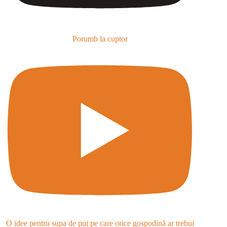
Porumb la cuptor
O idee pentru supa de pui pe care orice gospodină ar trebui