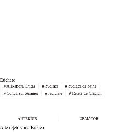
Etichete
#
Alexandra Chitas
#
budinca
#
budinca de paine
#
Concursul toamnei
#
reciclate
#
Retete de Craciun
ANTERIOR
URMĂTOR
Alte rețete Gina Bradea