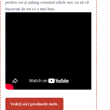
pentru voi și adaug constant altele noi, ca să vă
bucurați de tot ce e mai bun.
Vedeți aici produsele mele.