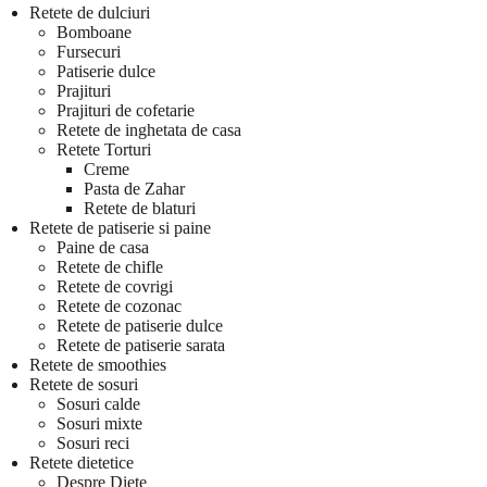
Retete de dulciuri
Bomboane
Fursecuri
Patiserie dulce
Prajituri
Prajituri de cofetarie
Retete de inghetata de casa
Retete Torturi
Creme
Pasta de Zahar
Retete de blaturi
Retete de patiserie si paine
Paine de casa
Retete de chifle
Retete de covrigi
Retete de cozonac
Retete de patiserie dulce
Retete de patiserie sarata
Retete de smoothies
Retete de sosuri
Sosuri calde
Sosuri mixte
Sosuri reci
Retete dietetice
Despre Diete