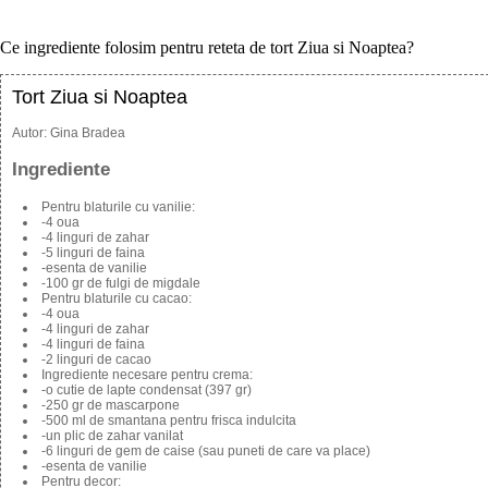
Ce ingrediente folosim pentru reteta de tort Ziua si Noaptea?
Tort Ziua si Noaptea
Autor:
Gina Bradea
Ingrediente
Pentru blaturile cu vanilie:
-4 oua
-4 linguri de zahar
-5 linguri de faina
-esenta de vanilie
-100 gr de fulgi de migdale
Pentru blaturile cu cacao:
-4 oua
-4 linguri de zahar
-4 linguri de faina
-2 linguri de cacao
Ingrediente necesare pentru crema:
-o cutie de lapte condensat (397 gr)
-250 gr de mascarpone
-500 ml de smantana pentru frisca indulcita
-un plic de zahar vanilat
-6 linguri de gem de caise (sau puneti de care va place)
-esenta de vanilie
Pentru decor: