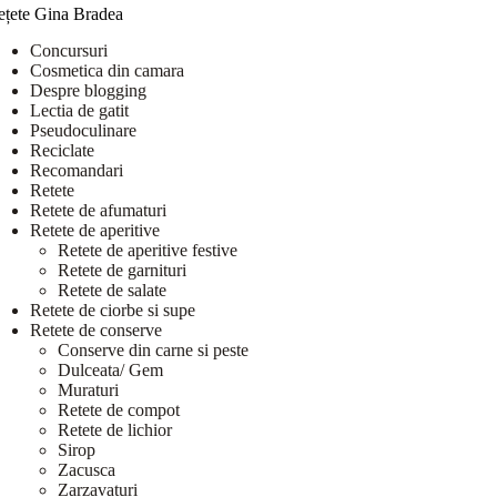
ețete Gina Bradea
Concursuri
Cosmetica din camara
Despre blogging
Lectia de gatit
Pseudoculinare
Reciclate
Recomandari
Retete
Retete de afumaturi
Retete de aperitive
Retete de aperitive festive
Retete de garnituri
Retete de salate
Retete de ciorbe si supe
Retete de conserve
Conserve din carne si peste
Dulceata/ Gem
Muraturi
Retete de compot
Retete de lichior
Sirop
Zacusca
Zarzavaturi