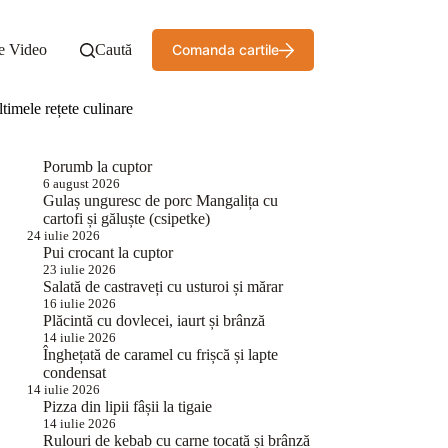
e Video
Caută
Comanda cartile
timele rețete culinare
Porumb la cuptor
6 august 2026
Gulaș unguresc de porc Mangalița cu
cartofi și găluște (csipetke)
24 iulie 2026
Pui crocant la cuptor
23 iulie 2026
Salată de castraveți cu usturoi și mărar
16 iulie 2026
Plăcintă cu dovlecei, iaurt și brânză
14 iulie 2026
Înghețată de caramel cu frișcă și lapte
condensat
14 iulie 2026
Pizza din lipii fâșii la tigaie
14 iulie 2026
Rulouri de kebab cu carne tocată și brânză