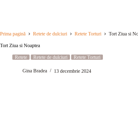
Sari
la
conținut
Prima pagină
Retete de dulciuri
Retete Torturi
Tort Ziua si N
Tort Ziua si Noaptea
Retete
Retete de dulciuri
Retete Torturi
Gina Bradea
13 decembrie 2024