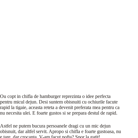
Ou copt in chifla de hamburger reprezinta o idee perfecta
pentru micul dejun. Desi suntem obisnuiti cu ochiurile facute
rapid la tigaie, aceasta reteta a devenit preferata mea pentru ca
nu necesita ulei. E foarte gustos si se prepara destul de rapid.
Astfel ne putem bucura persoanele dragi cu un mic dejun
obisnuit, dar altfel servit. Apropo si chifla e foarte gustoasa, nu
e tare, dar crocanta. V-am facut pofta? Spor la gatit!