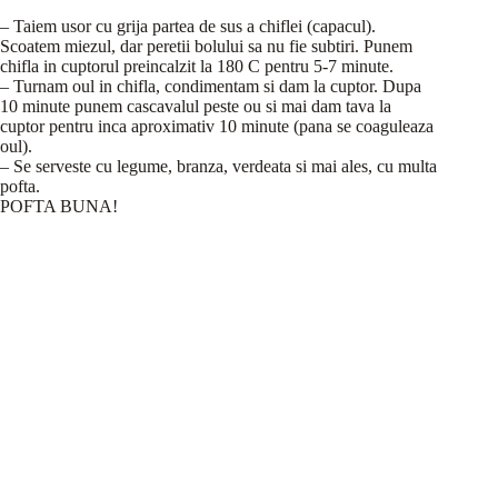
– Taiem usor cu grija partea de sus a chiflei (capacul).
Scoatem miezul, dar peretii bolului sa nu fie subtiri. Punem
chifla in cuptorul preincalzit la 180 C pentru 5-7 minute.
– Turnam oul in chifla, condimentam si dam la cuptor. Dupa
10 minute punem cascavalul peste ou si mai dam tava la
cuptor pentru inca aproximativ 10 minute (pana se coaguleaza
oul).
– Se serveste cu legume, branza, verdeata si mai ales, cu multa
pofta.
POFTA BUNA!