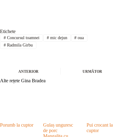
Etichete
#
Concursul toamnei
#
mic dejun
#
oua
#
Radmila Girbu
ANTERIOR
URMĂTOR
Alte rețete Gina Bradea
Porumb la cuptor
Gulaș unguresc
Pui crocant la
de porc
cuptor
Mangalița cu