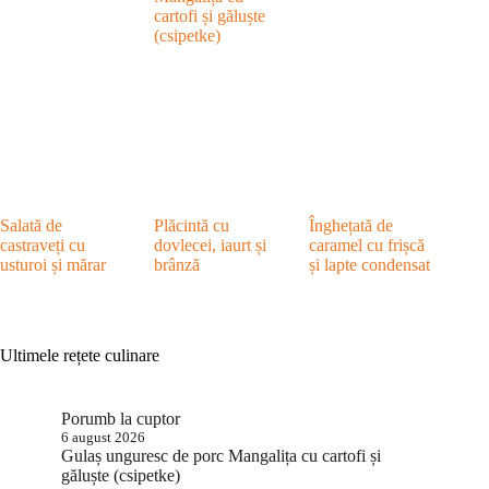
cartofi și găluște
(csipetke)
Salată de
Plăcintă cu
Înghețată de
castraveți cu
dovlecei, iaurt și
caramel cu frișcă
usturoi și mărar
brânză
și lapte condensat
Ultimele rețete culinare
Porumb la cuptor
6 august 2026
Gulaș unguresc de porc Mangalița cu cartofi și
găluște (csipetke)