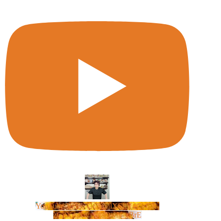
YouTube Video UCm5llXSLY4CyCX-
zC8XosTw_huaQwN_rBrE