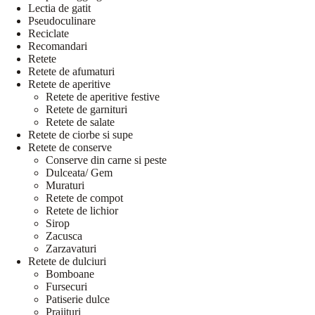
Lectia de gatit
Pseudoculinare
Reciclate
Recomandari
Retete
Retete de afumaturi
Retete de aperitive
Retete de aperitive festive
Retete de garnituri
Retete de salate
Retete de ciorbe si supe
Retete de conserve
Conserve din carne si peste
Dulceata/ Gem
Muraturi
Retete de compot
Retete de lichior
Sirop
Zacusca
Zarzavaturi
Retete de dulciuri
Bomboane
Fursecuri
Patiserie dulce
Prajituri