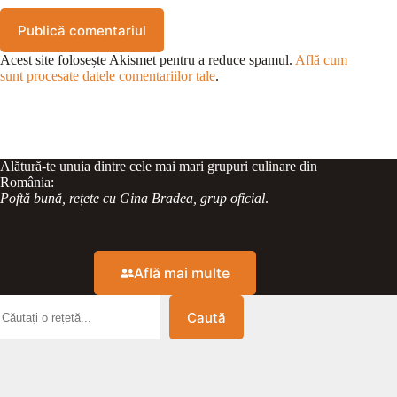
Publică comentariul
Acest site folosește Akismet pentru a reduce spamul.
Află cum
sunt procesate datele comentariilor tale
.
Alătură-te unuia dintre cele mai mari grupuri culinare din
România:
Poftă bună, rețete cu Gina Bradea, grup oficial
.
Află mai multe
Caută