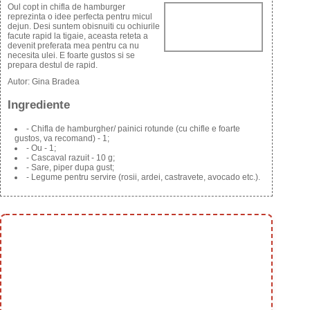
Oul copt in chifla de hamburger
reprezinta o idee perfecta pentru micul
dejun. Desi suntem obisnuiti cu ochiurile
facute rapid la tigaie, aceasta reteta a
devenit preferata mea pentru ca nu
necesita ulei. E foarte gustos si se
prepara destul de rapid.
Autor:
Gina Bradea
Ingrediente
- Chifla de hamburgher/ painici rotunde (cu chifle e foarte
gustos, va recomand) - 1;
- Ou - 1;
- Cascaval razuit - 10 g;
- Sare, piper dupa gust;
- Legume pentru servire (rosii, ardei, castravete, avocado etc.).