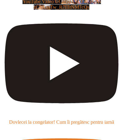
YouTube Video UCm5llXSLY4CyCX-
zC8XosTw_R7ITrNM7cQs
Dovlecei la congelator! Cum îi pregătesc pentru iarnă