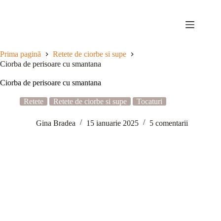
Sari
la
conținut
Prima pagină
Retete de ciorbe si supe
Ciorba de perisoare cu smantana
Ciorba de perisoare cu smantana
Retete
Retete de ciorbe si supe
Tocaturi
Gina Bradea
15 ianuarie 2025
5 comentarii