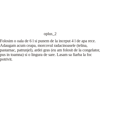
oplus_2
Folosim o oala de 6 l si punem de la inceput 4 l de apa rece.
Adaugam acum ceapa, morcovul radacinoasele (telina,
pastarnac, patrunjel), ardei gras (eu am folosit de la congelator,
pus in toamna) si o lingura de sare. Lasam sa fiarba la foc
potrivit.