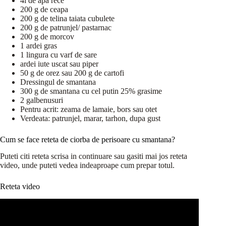
4l de apa rece
200 g de ceapa
200 g de telina taiata cubulete
200 g de patrunjel/ pastarnac
200 g de morcov
1 ardei gras
1 lingura cu varf de sare
ardei iute uscat sau piper
50 g de orez sau 200 g de cartofi
Dressingul de smantana
300 g de smantana cu cel putin 25% grasime
2 galbenusuri
Pentru acrit: zeama de lamaie, bors sau otet
Verdeata: patrunjel, marar, tarhon, dupa gust
Cum se face reteta de ciorba de perisoare cu smantana?
Puteti citi reteta scrisa in continuare sau gasiti mai jos reteta
video, unde puteti vedea indeaproape cum prepar totul.
Reteta video