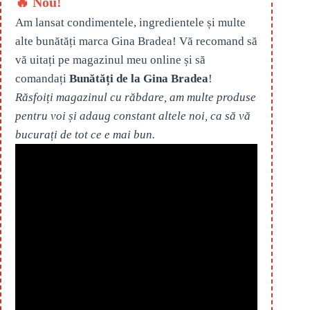
🔥 Nou!
Am lansat condimentele, ingredientele și multe
alte bunătăți marca Gina Bradea! Vă recomand să
vă uitați pe magazinul meu online și să
comandați
Bunătăți de la Gina Bradea
!
Răsfoiți magazinul cu răbdare, am multe produse
pentru voi și adaug constant altele noi, ca să vă
bucurați de tot ce e mai bun.