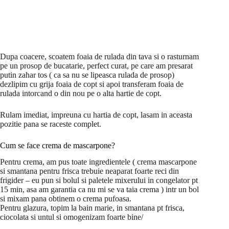
Dupa coacere, scoatem foaia de rulada din tava si o rasturnam
pe un prosop de bucatarie, perfect curat, pe care am presarat
putin zahar tos ( ca sa nu se lipeasca rulada de prosop)
dezlipim cu grija foaia de copt si apoi transferam foaia de
rulada intorcand o din nou pe o alta hartie de copt.
Rulam imediat, impreuna cu hartia de copt, lasam in aceasta
pozitie pana se raceste complet.
Cum se face crema de mascarpone?
Pentru crema, am pus toate ingredientele ( crema mascarpone
si smantana pentru frisca trebuie neaparat foarte reci din
frigider – eu pun si bolul si paletele mixerului in congelator pt
15 min, asa am garantia ca nu mi se va taia crema ) intr un bol
si mixam pana obtinem o crema pufoasa.
Pentru glazura, topim la bain marie, in smantana pt frisca,
ciocolata si untul si omogenizam foarte bine/