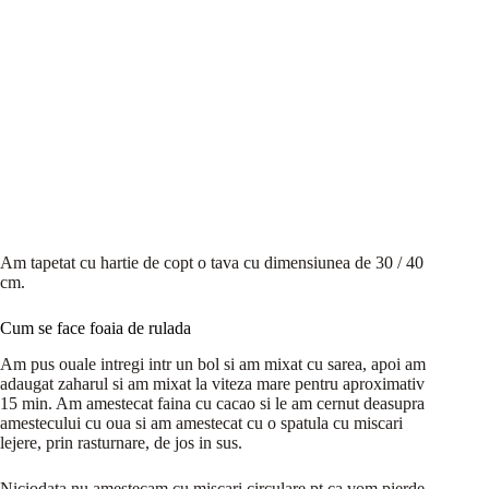
Am tapetat cu hartie de copt o tava cu dimensiunea de 30 / 40
cm.
Cum se face foaia de rulada
Am pus ouale intregi intr un bol si am mixat cu sarea, apoi am
adaugat zaharul si am mixat la viteza mare pentru aproximativ
15 min. Am amestecat faina cu cacao si le am cernut deasupra
amestecului cu oua si am amestecat cu o spatula cu miscari
lejere, prin rasturnare, de jos in sus.
Niciodata nu amestecam cu miscari circulare pt ca vom pierde