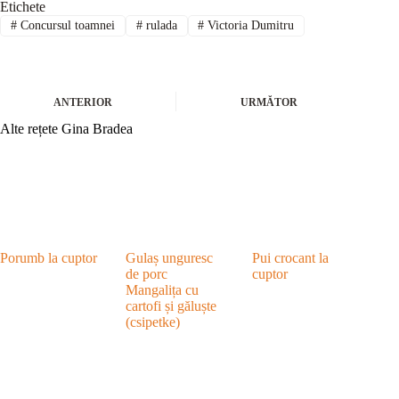
Etichete
#
Concursul toamnei
#
rulada
#
Victoria Dumitru
ANTERIOR
URMĂTOR
Alte rețete Gina Bradea
Porumb la cuptor
Gulaș unguresc
Pui crocant la
de porc
cuptor
Mangalița cu
cartofi și găluște
(csipetke)