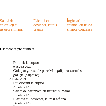
Salată de
Plăcintă cu
Înghețată de
castraveți cu
dovlecei, iaurt și
caramel cu frișcă
usturoi și mărar
brânză
și lapte condensat
Ultimele rețete culinare
Porumb la cuptor
6 august 2026
Gulaș unguresc de porc Mangalița cu cartofi și
găluște (csipetke)
24 iulie 2026
Pui crocant la cuptor
23 iulie 2026
Salată de castraveți cu usturoi și mărar
16 iulie 2026
Plăcintă cu dovlecei, iaurt și brânză
14 iulie 2026