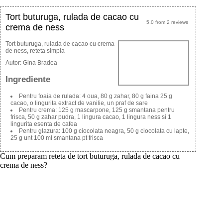
Tort buturuga, rulada de cacao cu
5.0
from
2
reviews
crema de ness
Tort buturuga, rulada de cacao cu crema
de ness, reteta simpla
Autor:
Gina Bradea
Ingrediente
Pentru foaia de rulada: 4 oua, 80 g zahar, 80 g faina 25 g
cacao, o lingurita extract de vanilie, un praf de sare
Pentru crema: 125 g mascarpone, 125 g smantana pentru
frisca, 50 g zahar pudra, 1 lingura cacao, 1 lingura ness si 1
lingurita esenta de cafea
Pentru glazura: 100 g ciocolata neagra, 50 g ciocolata cu lapte,
25 g unt 100 ml smantana pt frisca
Cum preparam reteta de tort buturuga, rulada de cacao cu
crema de ness?