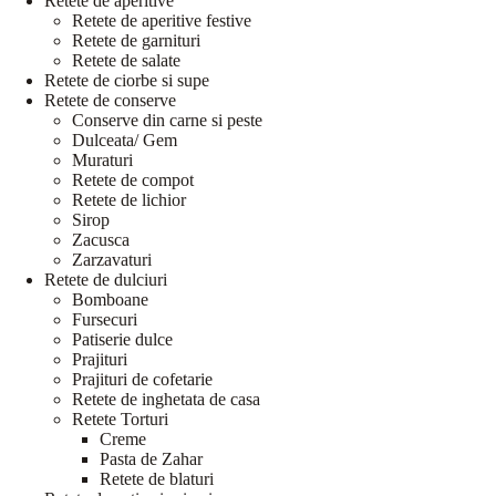
Retete de aperitive
Retete de aperitive festive
Retete de garnituri
Retete de salate
Retete de ciorbe si supe
Retete de conserve
Conserve din carne si peste
Dulceata/ Gem
Muraturi
Retete de compot
Retete de lichior
Sirop
Zacusca
Zarzavaturi
Retete de dulciuri
Bomboane
Fursecuri
Patiserie dulce
Prajituri
Prajituri de cofetarie
Retete de inghetata de casa
Retete Torturi
Creme
Pasta de Zahar
Retete de blaturi