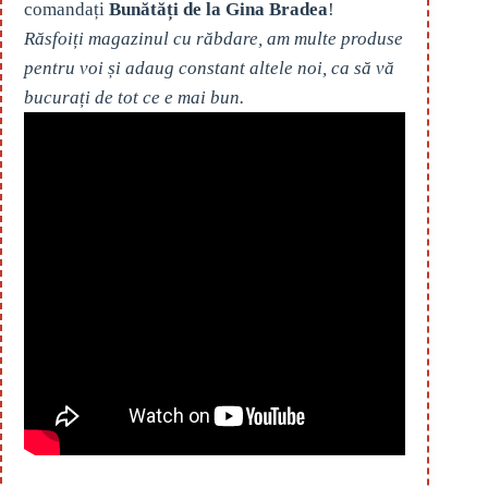
comandați
Bunătăți de la Gina Bradea
!
Răsfoiți magazinul cu răbdare, am multe produse
pentru voi și adaug constant altele noi, ca să vă
bucurați de tot ce e mai bun.