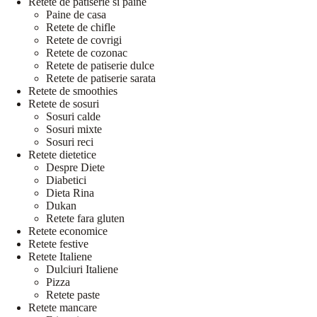
Retete de patiserie si paine
Paine de casa
Retete de chifle
Retete de covrigi
Retete de cozonac
Retete de patiserie dulce
Retete de patiserie sarata
Retete de smoothies
Retete de sosuri
Sosuri calde
Sosuri mixte
Sosuri reci
Retete dietetice
Despre Diete
Diabetici
Dieta Rina
Dukan
Retete fara gluten
Retete economice
Retete festive
Retete Italiene
Dulciuri Italiene
Pizza
Retete paste
Retete mancare