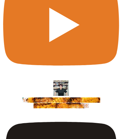
YouTube Video UCm5llXSLY4CyCX-
zC8XosTw_huaQwN_rBrE