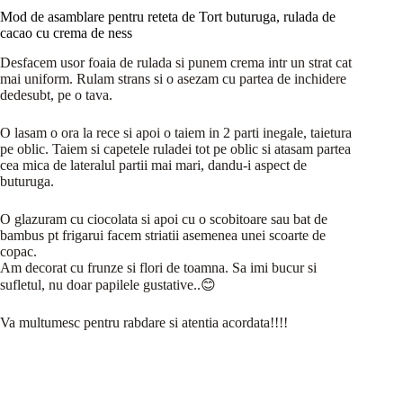
Mod de asamblare pentru reteta de Tort buturuga, rulada de
cacao cu crema de ness
Desfacem usor foaia de rulada si punem crema intr un strat cat
mai uniform. Rulam strans si o asezam cu partea de inchidere
dedesubt, pe o tava.
O lasam o ora la rece si apoi o taiem in 2 parti inegale, taietura
pe oblic. Taiem si capetele ruladei tot pe oblic si atasam partea
cea mica de lateralul partii mai mari, dandu-i aspect de
buturuga.
O glazuram cu ciocolata si apoi cu o scobitoare sau bat de
bambus pt frigarui facem striatii asemenea unei scoarte de
copac.
Am decorat cu frunze si flori de toamna. Sa imi bucur si
sufletul, nu doar papilele gustative..😊
Va multumesc pentru rabdare si atentia acordata!!!!