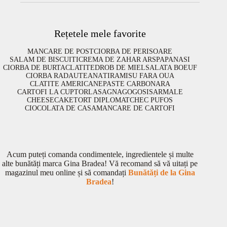
Rețetele mele favorite
MANCARE DE POST
CIORBA DE PERISOARE
SALAM DE BISCUITI
CREMA DE ZAHAR ARS
PAPANASI
CIORBA DE BURTA
CLATITE
DROB DE MIEL
SALATA BOEUF
CIORBA RADAUTEANA
TIRAMISU FARA OUA
CLATITE AMERICANE
PASTE CARBONARA
CARTOFI LA CUPTOR
LASAGNA
GOGOSI
SARMALE
CHEESECAKE
TORT DIPLOMAT
CHEC PUFOS
CIOCOLATA DE CASA
MANCARE DE CARTOFI
Acum puteți comanda condimentele, ingredientele și multe
alte bunătăți marca Gina Bradea! Vă recomand să vă uitați pe
magazinul meu online și să comandați
Bunătăți de la Gina
Bradea
!