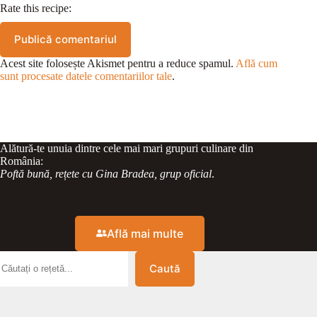
Rate this recipe:
Publică comentariul
Acest site folosește Akismet pentru a reduce spamul.
Află cum
sunt procesate datele comentariilor tale
.
Alătură-te unuia dintre cele mai mari grupuri culinare din
România:
Poftă bună, rețete cu Gina Bradea, grup oficial
.
Află mai multe
Caută