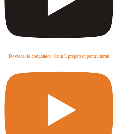
Dovlecei la congelator! Cum îi pregătesc pentru iarnă