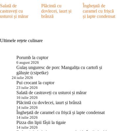
Salată de
Plăcintă cu
Înghețată de
castraveți cu
dovlecei, iaurt și
caramel cu frișcă
usturoi și mărar
brânză
și lapte condensat
Ultimele rețete culinare
Porumb la cuptor
6 august 2026
Gulaș unguresc de porc Mangalița cu cartofi și
găluște (csipetke)
24 iulie 2026
Pui crocant la cuptor
23 iulie 2026
Salată de castraveți cu usturoi și mărar
16 iulie 2026
Plăcintă cu dovlecei, iaurt și brânză
14 iulie 2026
Înghețată de caramel cu frișcă și lapte condensat
14 iulie 2026
Pizza din lipii fâșii la tigaie
14 iulie 2026