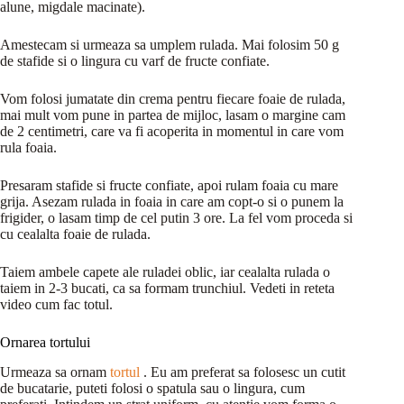
alune, migdale macinate).
Amestecam si urmeaza sa umplem rulada. Mai folosim 50 g
de stafide si o lingura cu varf de fructe confiate.
Vom folosi jumatate din crema pentru fiecare foaie de rulada,
mai mult vom pune in partea de mijloc, lasam o margine cam
de 2 centimetri, care va fi acoperita in momentul in care vom
rula foaia.
Presaram stafide si fructe confiate, apoi rulam foaia cu mare
grija. Asezam rulada in foaia in care am copt-o si o punem la
frigider, o lasam timp de cel putin 3 ore. La fel vom proceda si
cu cealalta foaie de rulada.
Taiem ambele capete ale ruladei oblic, iar cealalta rulada o
taiem in 2-3 bucati, ca sa formam trunchiul. Vedeti in reteta
video cum fac totul.
Ornarea tortului
Urmeaza sa ornam
tortul
. Eu am preferat sa folosesc un cutit
de bucatarie, puteti folosi o spatula sau o lingura, cum