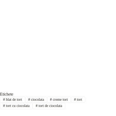
Etichete
#
blat de tort
#
ciocolata
#
creme tort
#
tort
#
tort cu ciocolata
#
tort de ciocolata