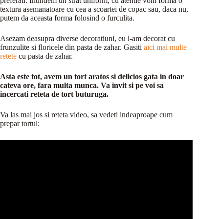
preferati. Intindem un strat uniform, cu atentie vom forma o
textura asemanatoare cu cea a scoartei de copac sau, daca nu,
putem da aceasta forma folosind o furculita.
Asezam deasupra diverse decoratiuni, eu l-am decorat cu
frunzulite si floricele din pasta de zahar. Gasiti
aici mai multe
retete
cu pasta de zahar.
Asta este tot, avem un tort aratos si delicios gata in doar
cateva ore, fara multa munca. Va invit si pe voi sa
incercati reteta de tort buturuga.
Va las mai jos si reteta video, sa vedeti indeaproape cum
prepar tortul: