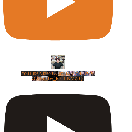
YouTube Video UCm5llXSLY4CyCX-
zC8XosTw_R7ITrNM7cQs