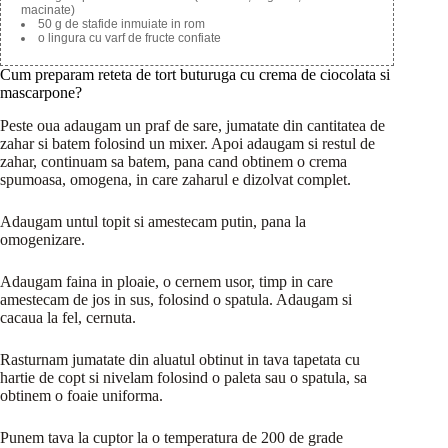
macinate)
50 g de stafide inmuiate in rom
o lingura cu varf de fructe confiate
Cum preparam reteta de tort buturuga cu crema de ciocolata si
mascarpone?
Peste oua adaugam un praf de sare, jumatate din cantitatea de
zahar si batem folosind un mixer. Apoi adaugam si restul de
zahar, continuam sa batem, pana cand obtinem o crema
spumoasa, omogena, in care zaharul e dizolvat complet.
Adaugam untul topit si amestecam putin, pana la
omogenizare.
Adaugam faina in ploaie, o cernem usor, timp in care
amestecam de jos in sus, folosind o spatula. Adaugam si
cacaua la fel, cernuta.
Rasturnam jumatate din aluatul obtinut in tava tapetata cu
hartie de copt si nivelam folosind o paleta sau o spatula, sa
obtinem o foaie uniforma.
Punem tava la cuptor la o temperatura de 200 de grade