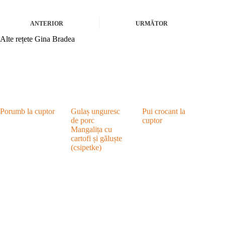
ANTERIOR
URMĂTOR
Alte rețete Gina Bradea
Porumb la cuptor
Gulaș unguresc
Pui crocant la
de porc
cuptor
Mangalița cu
cartofi și găluște
(csipetke)