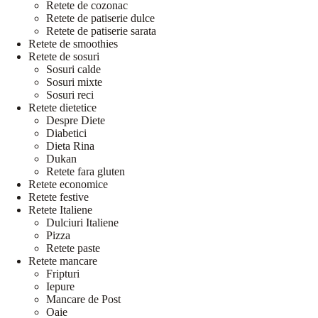
Retete de cozonac
Retete de patiserie dulce
Retete de patiserie sarata
Retete de smoothies
Retete de sosuri
Sosuri calde
Sosuri mixte
Sosuri reci
Retete dietetice
Despre Diete
Diabetici
Dieta Rina
Dukan
Retete fara gluten
Retete economice
Retete festive
Retete Italiene
Dulciuri Italiene
Pizza
Retete paste
Retete mancare
Fripturi
Iepure
Mancare de Post
Oaie