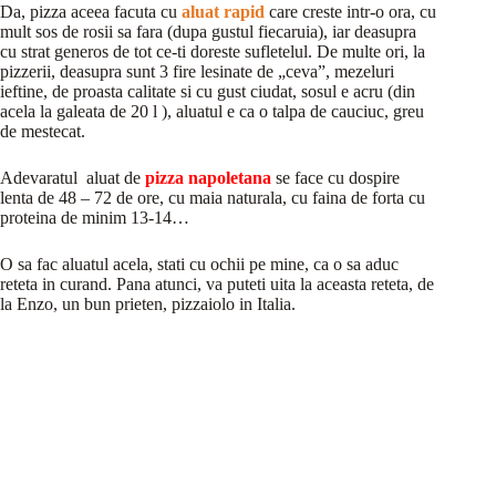
Da, pizza aceea facuta cu
aluat rapid
care creste intr-o ora, cu
mult sos de rosii sa fara (dupa gustul fiecaruia), iar deasupra
cu strat generos de tot ce-ti doreste sufletelul. De multe ori, la
pizzerii, deasupra sunt 3 fire lesinate de „ceva”, mezeluri
ieftine, de proasta calitate si cu gust ciudat, sosul e acru (din
acela la galeata de 20 l ), aluatul e ca o talpa de cauciuc, greu
de mestecat.
Adevaratul aluat de
pizza napoletana
se face cu dospire
lenta de 48 – 72 de ore, cu maia naturala, cu faina de forta cu
proteina de minim 13-14…
O sa fac aluatul acela, stati cu ochii pe mine, ca o sa aduc
reteta in curand. Pana atunci, va puteti uita la aceasta reteta, de
la Enzo, un bun prieten, pizzaiolo in Italia.