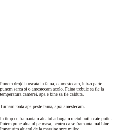
Punem drojdia uscata in faina, o amestecam, intr-o parte
punem sarea si o amestecam acolo. Faina trebuie sa fie la
temperatura camerei, apa e bine sa fie calduta.
Turnam toata apa peste faina, apoi amestecam.
In timp ce framantam aluatul adaugam uleiul putin cate putin.
Putem pune aluatul pe masa, pentru ca se framanta mai bine.
Impaturim aluatul de la margine spre mijloc.