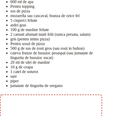
600 ml de apa
Pentru topping
sos de pizza
mozarella sau cascaval, branza de orice fel
5 ciuperci feliate
ardei gras
100 g de masline feliate
2 carnati afumati taiati felii (sunca presata, salam)
gris (pentru intins pizza)
Pentru sosul de pizza
500 g de sus de rosii gros (sau rosii in bulion)
cateva frunze de busuioc proaspat (sau jumatate de
lingurita de busuioc uscat)
20 ml de ulei de masline
10 g de ceapa
1 catel de usturoi
sare
piper
jumatate de lingurita de oregano