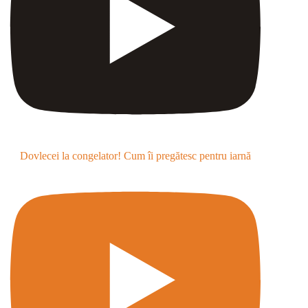
Dovlecei la congelator! Cum îi pregătesc pentru iarnă