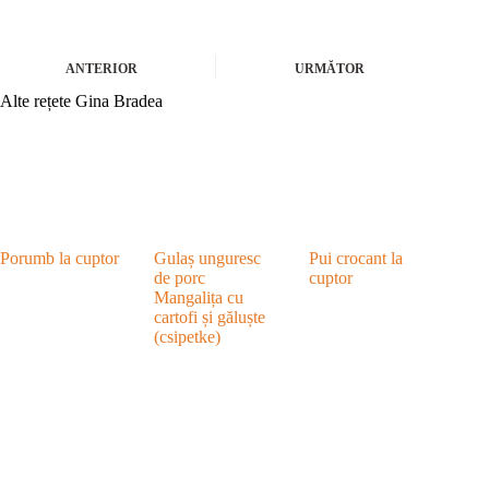
ANTERIOR
URMĂTOR
Alte rețete Gina Bradea
Porumb la cuptor
Gulaș unguresc
Pui crocant la
de porc
cuptor
Mangalița cu
cartofi și găluște
(csipetke)