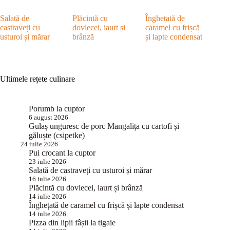
Salată de
Plăcintă cu
Înghețată de
castraveți cu
dovlecei, iaurt și
caramel cu frișcă
usturoi și mărar
brânză
și lapte condensat
Ultimele rețete culinare
Porumb la cuptor
6 august 2026
Gulaș unguresc de porc Mangalița cu cartofi și
găluște (csipetke)
24 iulie 2026
Pui crocant la cuptor
23 iulie 2026
Salată de castraveți cu usturoi și mărar
16 iulie 2026
Plăcintă cu dovlecei, iaurt și brânză
14 iulie 2026
Înghețată de caramel cu frișcă și lapte condensat
14 iulie 2026
Pizza din lipii fâșii la tigaie