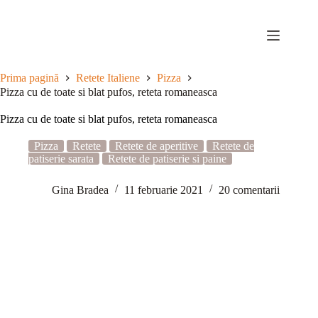
Sari
la
conținut
Prima pagină
Retete Italiene
Pizza
Pizza cu de toate si blat pufos, reteta romaneasca
Pizza cu de toate si blat pufos, reteta romaneasca
Pizza
Retete
Retete de aperitive
Retete de
patiserie sarata
Retete de patiserie si paine
Gina Bradea
11 februarie 2021
20 comentarii