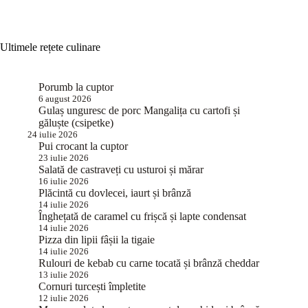
Ultimele rețete culinare
Porumb la cuptor
6 august 2026
Gulaș unguresc de porc Mangalița cu cartofi și
găluște (csipetke)
24 iulie 2026
Pui crocant la cuptor
23 iulie 2026
Salată de castraveți cu usturoi și mărar
16 iulie 2026
Plăcintă cu dovlecei, iaurt și brânză
14 iulie 2026
Înghețată de caramel cu frișcă și lapte condensat
14 iulie 2026
Pizza din lipii fâșii la tigaie
14 iulie 2026
Rulouri de kebab cu carne tocată și brânză cheddar
13 iulie 2026
Cornuri turcești împletite
12 iulie 2026