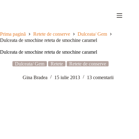
Sari
la
conținut
Prima pagină
Retete de conserve
Dulceata/ Gem
Dulceata de smochine reteta de smochine caramel
Dulceata de smochine reteta de smochine caramel
Dulceata/ Gem
Retete
Retete de conserve
Gina Bradea
15 iulie 2013
13 comentarii