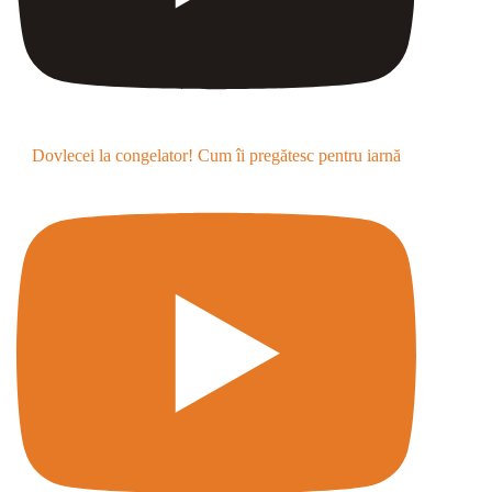
Dovlecei la congelator! Cum îi pregătesc pentru iarnă