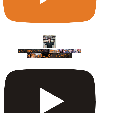
YouTube Video UCm5llXSLY4CyCX-
zC8XosTw_R7ITrNM7cQs