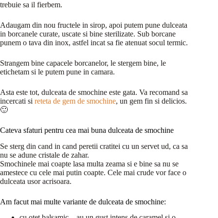
trebuie sa il fierbem.
Adaugam din nou fructele in sirop, apoi putem pune dulceata
in borcanele curate, uscate si bine sterilizate. Sub borcane
punem o tava din inox, astfel incat sa fie atenuat socul termic.
Strangem bine capacele borcanelor, le stergem bine, le
etichetam si le putem pune in camara.
Asta este tot, dulceata de smochine este gata. Va recomand sa
incercati si
reteta de gem de smochine
, un gem fin si delicios.
🙂
Cateva sfaturi pentru cea mai buna dulceata de smochine
Se sterg din cand in cand peretii cratitei cu un servet ud, ca sa
nu se adune cristale de zahar.
Smochinele mai coapte lasa multa zeama si e bine sa nu se
amestece cu cele mai putin coapte. Cele mai crude vor face o
dulceata usor acrisoara.
Am facut mai multe variante de dulceata de smochine:
cu otet balsamic – au un gust intens de caramel si o