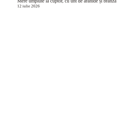
Mere umplute la cuptor, cu unt de arahide și brânză
12 iulie 2026