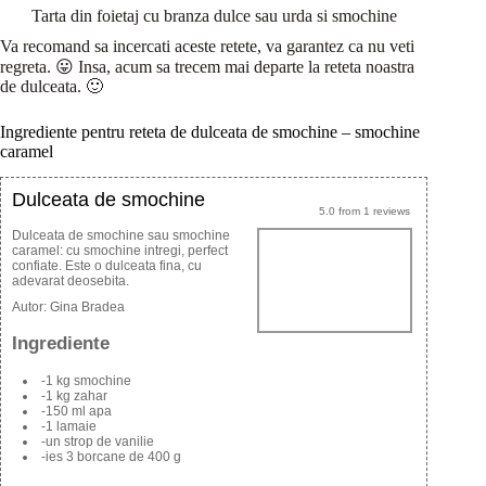
Tarta din foietaj cu branza dulce sau urda si smochine
Va recomand sa incercati aceste retete, va garantez ca nu veti
regreta. 😛 Insa, acum sa trecem mai departe la reteta noastra
de dulceata. 🙂
Ingrediente pentru reteta de dulceata de smochine – smochine
caramel
Dulceata de smochine
5.0
from
1
reviews
Dulceata de smochine sau smochine
caramel: cu smochine intregi, perfect
confiate. Este o dulceata fina, cu
adevarat deosebita.
Autor:
Gina Bradea
Ingrediente
-1 kg smochine
-1 kg zahar
-150 ml apa
-1 lamaie
-un strop de vanilie
-ies 3 borcane de 400 g