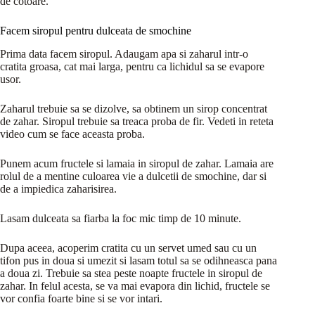
de cotoare.
Facem siropul pentru dulceata de smochine
Prima data facem siropul. Adaugam apa si zaharul intr-o
cratita groasa, cat mai larga, pentru ca lichidul sa se evapore
usor.
Zaharul trebuie sa se dizolve, sa obtinem un sirop concentrat
de zahar. Siropul trebuie sa treaca proba de fir. Vedeti in reteta
video cum se face aceasta proba.
Punem acum fructele si lamaia in siropul de zahar. Lamaia are
rolul de a mentine culoarea vie a dulcetii de smochine, dar si
de a impiedica zaharisirea.
Lasam dulceata sa fiarba la foc mic timp de 10 minute.
Dupa aceea, acoperim cratita cu un servet umed sau cu un
tifon pus in doua si umezit si lasam totul sa se odihneasca pana
a doua zi. Trebuie sa stea peste noapte fructele in siropul de
zahar. In felul acesta, se va mai evapora din lichid, fructele se
vor confia foarte bine si se vor intari.