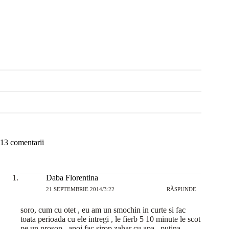
13 comentarii
Daba Florentina
21 SEPTEMBRIE 2014/3:22
RĂSPUNDE
soro, cum cu otet , eu am un smochin in curte si fac
toata perioada cu ele intregi , le fierb 5 10 minute le scot
pe un prosop , apoi fac sirop zahar cu apa , putina