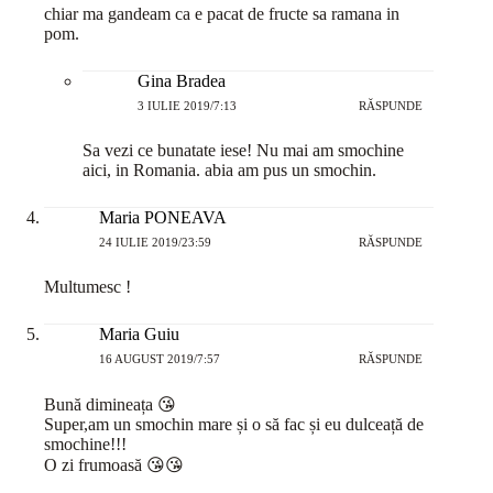
chiar ma gandeam ca e pacat de fructe sa ramana in
pom.
Gina Bradea
3 IULIE 2019/7:13
RĂSPUNDE
Sa vezi ce bunatate iese! Nu mai am smochine
aici, in Romania. abia am pus un smochin.
Maria PONEAVA
24 IULIE 2019/23:59
RĂSPUNDE
Multumesc !
Maria Guiu
16 AUGUST 2019/7:57
RĂSPUNDE
Bună dimineața 😘
Super,am un smochin mare și o să fac și eu dulceață de
smochine!!!
O zi frumoasă 😘😘