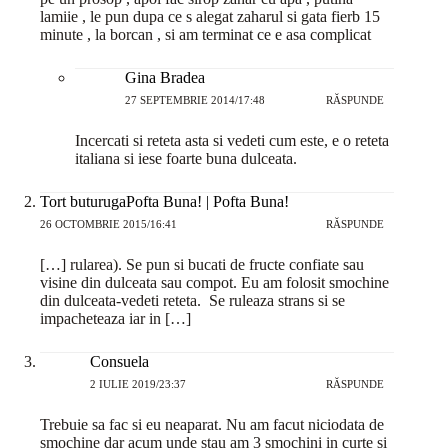
lamiie , le pun dupa ce s alegat zaharul si gata fierb 15
minute , la borcan , si am terminat ce e asa complicat
Gina Bradea
27 SEPTEMBRIE 2014/17:48
RĂSPUNDE
Incercati si reteta asta si vedeti cum este, e o reteta
italiana si iese foarte buna dulceata.
Tort buturugaPofta Buna! | Pofta Buna!
26 OCTOMBRIE 2015/16:41
RĂSPUNDE
[…] rularea). Se pun si bucati de fructe confiate sau
visine din dulceata sau compot. Eu am folosit smochine
din dulceata-vedeti reteta. Se ruleaza strans si se
impacheteaza iar in […]
Consuela
2 IULIE 2019/23:37
RĂSPUNDE
Trebuie sa fac si eu neaparat. Nu am facut niciodata de
smochine dar acum unde stau am 3 smochini in curte si