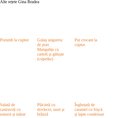
Alte rețete Gina Bradea
Porumb la cuptor
Gulaș unguresc
Pui crocant la
de porc
cuptor
Mangalița cu
cartofi și găluște
(csipetke)
Salată de
Plăcintă cu
Înghețată de
castraveți cu
dovlecei, iaurt și
caramel cu frișcă
usturoi și mărar
brânză
și lapte condensat