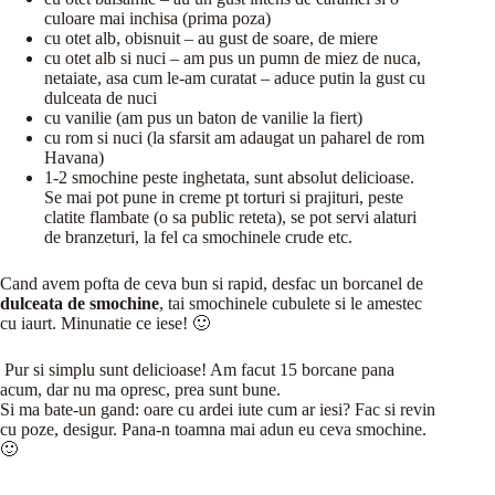
culoare mai inchisa (prima poza)
cu otet alb, obisnuit – au gust de soare, de miere
cu otet alb si nuci – am pus un pumn de miez de nuca,
netaiate, asa cum le-am curatat – aduce putin la gust cu
dulceata de nuci
cu vanilie (am pus un baton de vanilie la fiert)
cu rom si nuci (la sfarsit am adaugat un paharel de rom
Havana)
1-2 smochine peste inghetata, sunt absolut delicioase.
Se mai pot pune in creme pt torturi si prajituri, peste
clatite flambate (o sa public reteta), se pot servi alaturi
de branzeturi, la fel ca smochinele crude etc.
Cand avem pofta de ceva bun si rapid, desfac un borcanel de
dulceata de smochine
, tai smochinele cubulete si le amestec
cu iaurt. Minunatie ce iese! 🙂
Pur si simplu sunt delicioase! Am facut 15 borcane pana
acum, dar nu ma opresc, prea sunt bune.
Si ma bate-un gand: oare cu ardei iute cum ar iesi? Fac si revin
cu poze, desigur. Pana-n toamna mai adun eu ceva smochine.
🙂