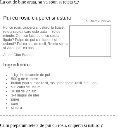
La cat de bine arata, sa va spun si reteta 🙂
Pui cu rosii, ciuperci si usturoi
5.0
from
2
reviews
Pui cu rosii, ciuperci si usturoi la tigaie,
reteta rapida care este gata in 30 de
minute. Cum se face puiul cu sos la
tigaie? Pulpe de pui cu ciuperci si
usturoi? Pui cu sos de rosii. Reteta scrisa
si video pas cu pas.
Autor:
Gina Bradea
Ingrediente
1 kg de ciocanele de pui
500 g de ciuperci
bulion (sau suc de rosii, rosii proaspete, rosii in bulion)
5-6 catei de usturoi
30 ml de vin alb
3-4 linguri de ulei
piper
sare
cimbru
Cum preparam reteta de pui cu rosii, ciuperci si usturoi?