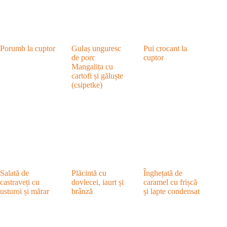
Porumb la cuptor
Gulaș unguresc
Pui crocant la
de porc
cuptor
Mangalița cu
cartofi și găluște
(csipetke)
Salată de
Plăcintă cu
Înghețată de
castraveți cu
dovlecei, iaurt și
caramel cu frișcă
usturoi și mărar
brânză
și lapte condensat