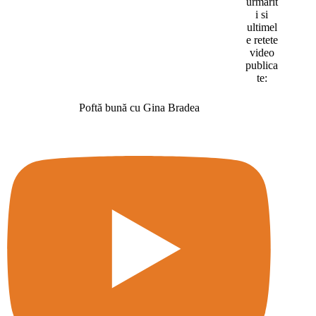
urmarit
i si
ultimel
e retete
video
publica
te:
Poftă bună cu Gina Bradea