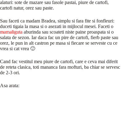
alaturi: sote de mazare sau fasole pastai, piure de cartofi,
cartofi natur, orez sau paste.
Sau faceti ca madam Bradea, simplu si fara fite si fonfleuri:
duceti tigaia la masa si o asezati in mijlocul mesei. Faceti o
mamaliguta
aburinda sau scoateti niste paine proaspata si o
salata de sezon. Iar daca fac un pire de cartofi, fierb paste sau
orez, le pun in alt castron pe masa si fiecare se serveste cu ce
vrea si cat vrea 🙂
Cand fac vestitul meu piure de cartofi, care e ceva mai diferit
de reteta clasica, toti mananca fara mofturi, ba chiar se servesc
de 2-3 ori.
Asa arata: