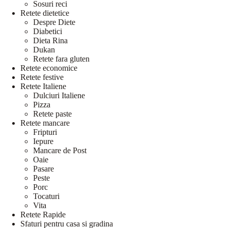
Sosuri reci
Retete dietetice
Despre Diete
Diabetici
Dieta Rina
Dukan
Retete fara gluten
Retete economice
Retete festive
Retete Italiene
Dulciuri Italiene
Pizza
Retete paste
Retete mancare
Fripturi
Iepure
Mancare de Post
Oaie
Pasare
Peste
Porc
Tocaturi
Vita
Retete Rapide
Sfaturi pentru casa si gradina