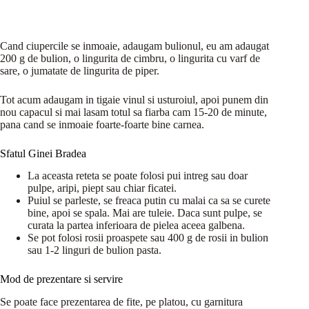
Cand ciupercile se inmoaie, adaugam bulionul, eu am adaugat
200 g de bulion, o lingurita de cimbru, o lingurita cu varf de
sare, o jumatate de lingurita de piper.
Tot acum adaugam in tigaie vinul si usturoiul, apoi punem din
nou capacul si mai lasam totul sa fiarba cam 15-20 de minute,
pana cand se inmoaie foarte-foarte bine carnea.
Sfatul Ginei Bradea
La aceasta reteta se poate folosi pui intreg sau doar
pulpe, aripi, piept sau chiar ficatei.
Puiul se parleste, se freaca putin cu malai ca sa se curete
bine, apoi se spala. Mai are tuleie. Daca sunt pulpe, se
curata la partea inferioara de pielea aceea galbena.
Se pot folosi rosii proaspete sau 400 g de rosii in bulion
sau 1-2 linguri de bulion pasta.
Mod de prezentare si servire
Se poate face prezentarea de fite, pe platou, cu garnitura