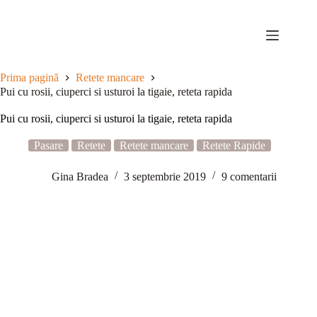
Sari
la
conținut
Prima pagină
Retete mancare
Pui cu rosii, ciuperci si usturoi la tigaie, reteta rapida
Pui cu rosii, ciuperci si usturoi la tigaie, reteta rapida
Pasare
Retete
Retete mancare
Retete Rapide
Gina Bradea
3 septembrie 2019
9 comentarii