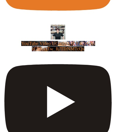
YouTube Video UCm5llXSLY4CyCX-
zC8XosTw_R7ITrNM7cQs