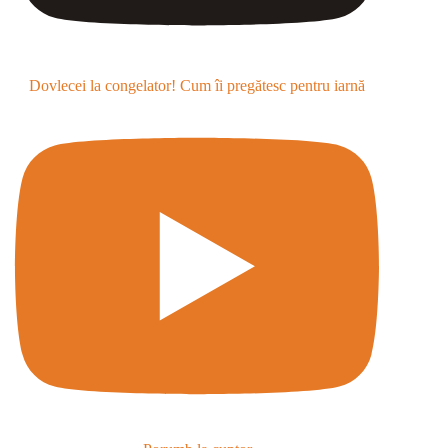
Dovlecei la congelator! Cum îi pregătesc pentru iarnă