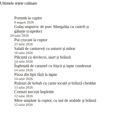
Ultimele rețete culinare
Porumb la cuptor
6 august 2026
Gulaș unguresc de porc Mangalița cu cartofi și
găluște (csipetke)
24 iulie 2026
Pui crocant la cuptor
23 iulie 2026
Salată de castraveți cu usturoi și mărar
16 iulie 2026
Plăcintă cu dovlecei, iaurt și brânză
14 iulie 2026
Înghețată de caramel cu frișcă și lapte condensat
14 iulie 2026
Pizza din lipii fâșii la tigaie
14 iulie 2026
Rulouri de kebab cu carne tocată și brânză cheddar
13 iulie 2026
Cornuri turcești împletite
12 iulie 2026
Mere umplute la cuptor, cu unt de arahide și brânză
12 iulie 2026