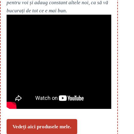
pentru voi și adaug constant altele noi, ca să vă
bucurați de tot ce e mai bun.
Vedeți aici produsele mele.