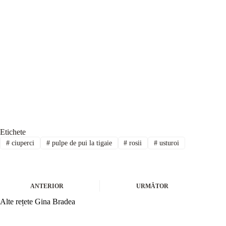
Etichete
#
ciuperci
#
pulpe de pui la tigaie
#
rosii
#
usturoi
ANTERIOR
URMĂTOR
Alte rețete Gina Bradea